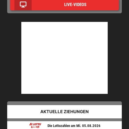
LIVE-VIDEOS
AKTUELLE ZIEHUNGEN
Die Lottozahlen am Mi. 05.08.2026