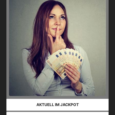
AKTUELL IM JACKPOT