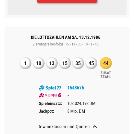
DIE LOTTOZAHLEN AM SA. 13.12.1986
Ziehungsreihenfolge: 15 - 13 - 35 - 10 - 1 - 45
1
10
13
15
35
45
44
ZUSAT
Z​ZAHL
1548676
-
Spieleinsatz:
103.024.193 DM
Jackpot:
8 Mio. DM
Gewinnklassen und Quoten