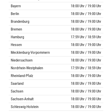
Bayern
18:00 Uhr / 19:00 Uhr
Berlin
18:00 Uhr / 19:00 Uhr
Brandenburg
18:00 Uhr / 19:00 Uhr
Bremen
18:00 Uhr / 19:00 Uhr
Hamburg
17:59 Uhr / 18:59 Uhr
Hessen
18:00 Uhr / 19:00 Uhr
Mecklenburg-Vorpommern
18:00 Uhr / 19:00 Uhr
Niedersachsen
18:00 Uhr / 19:00 Uhr
Nordrhein-Westphalen
17:59 Uhr / 18:59 Uhr
Rheinland-Pfalz
18:00 Uhr / 19:00 Uhr
Saarland
18:00 Uhr / 19:00 Uhr
Sachsen
18:00 Uhr / 19:00 Uhr
Sachsen-Anhalt
18:00 Uhr / 19:00 Uhr
Schleswig-Holstein
18:00 Uhr / 19:00 Uhr