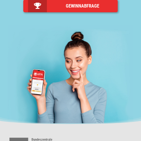
GEWINNABFRAGE
Bundeszentrale