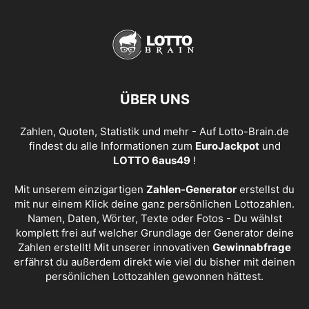
ÜBER UNS
Zahlen, Quoten, Statistik und mehr - Auf Lotto-Brain.de
findest du alle Informationen zum
EuroJackpot
und
LOTTO 6aus49
!
Mit unserem einzigartigen
Zahlen-Generator
erstellst du
mit nur einem Klick deine ganz persönlichen Lottozahlen.
Namen, Daten, Wörter, Texte oder Fotos - Du wählst
komplett frei auf welcher Grundlage der Generator deine
Zahlen erstellt! Mit unserer innovativen
Gewinnabfrage
erfährst du außerdem direkt wie viel du bisher mit deinen
persönlichen Lottozahlen gewonnen hättest.