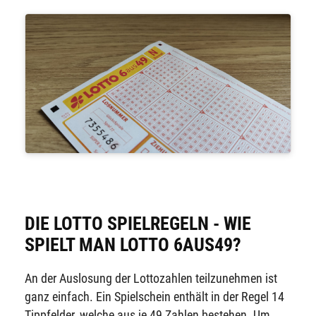
DIE LOTTO SPIELREGELN - WIE
SPIELT MAN LOTTO 6AUS49?
An der Auslosung der Lottozahlen teilzunehmen ist
ganz einfach. Ein Spielschein enthält in der Regel 14
Tippfelder, welche aus je 49 Zahlen bestehen. Um