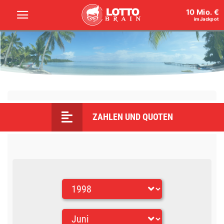
10 Mio. €
im Jackpot
ZAHLEN UND QUOTEN