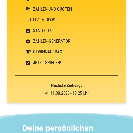
ZAHLEN UND QUOTEN
LIVE-VIDEOS
STATISTIK
ZAHLEN-GENERATOR
GEWINNABFRAGE
JETZT SPIELEN!
Nächste Ziehung:
Mi. 11.08.2026 - 18:25 Uhr
Deine persönlichen