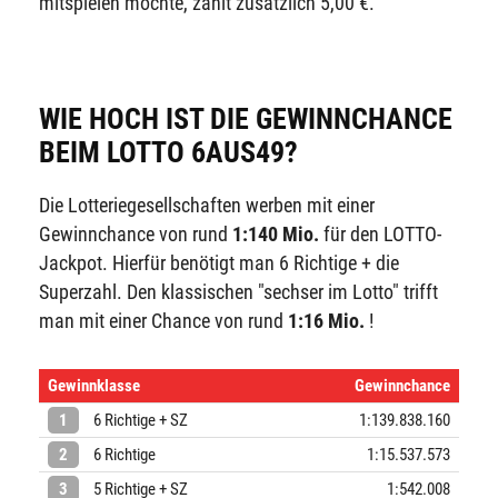
mitspielen möchte, zahlt zusätzlich 5,00 €.
WIE HOCH IST DIE GEWINNCHANCE
BEIM LOTTO 6AUS49?
Die Lotteriegesellschaften werben mit einer
Gewinnchance von rund
1:140 Mio.
für den LOTTO-
Jackpot. Hierfür benötigt man 6 Richtige + die
Superzahl. Den klassischen "sechser im Lotto" trifft
man mit einer Chance von rund
1:16 Mio.
!
Gewinnklasse
Gewinnchance
1
6 Richtige + SZ
1:139.838.160
2
6 Richtige
1:15.537.573
3
5 Richtige + SZ
1:542.008