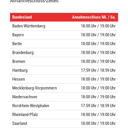
Annahmeschluss-Zeiten.
Bundesland
Annahmeschluss Mi. / Sa.
Baden-Württemberg
18:00 Uhr / 19:00 Uhr
Bayern
18:00 Uhr / 19:00 Uhr
Berlin
18:00 Uhr / 19:00 Uhr
Brandenburg
18:00 Uhr / 19:00 Uhr
Bremen
18:00 Uhr / 19:00 Uhr
Hamburg
17:59 Uhr / 18:59 Uhr
Hessen
18:00 Uhr / 19:00 Uhr
Mecklenburg-Vorpommern
18:00 Uhr / 19:00 Uhr
Niedersachsen
18:00 Uhr / 19:00 Uhr
Nordrhein-Westphalen
17:59 Uhr / 18:59 Uhr
Rheinland-Pfalz
18:00 Uhr / 19:00 Uhr
Saarland
18:00 Uhr / 19:00 Uhr