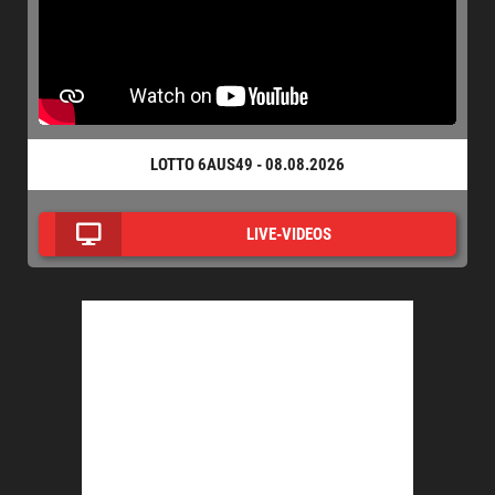
LOTTO 6AUS49 - 08.08.2026
LIVE-VIDEOS