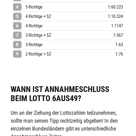
4
5 Richtige
1:60.223
5
4 Richtige + SZ
1:10.324
6
4 Richtige
1:1147
7
3 Richtige + SZ
1:567
8
3 Richtige
1:63
9
2 Richtige + SZ
1:76
WANN IST ANNAHMESCHLUSS
BEIM LOTTO 6AUS49?
Um an der Ziehung der Lottozahlen teilzunehmen,
sollte man seinen Tipp rechtzeitig abgeben! In den
einzelnen Bundesländern gibt es unterschiedliche