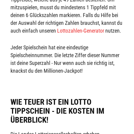
mitzuspielen, musst du mindestens 1 Tippfeld mit
deinen 6 Glückszahlen markieren. Falls du Hilfe bei
der Auswahl der richtigen Zahlen brauchst, kannst du
auch einfach unseren
Lottozahlen-Generator
nutzen.
Jeder Spielschein hat eine eindeutige
Spielscheinnummer. Die letzte Ziffer dieser Nummer
ist deine Superzahl - Nur wenn auch sie richtig ist,
knackst du den Millionen-Jackpot!
WIE TEUER IST EIN LOTTO
TIPPSCHEIN - DIE KOSTEN IM
ÜBERBLICK!