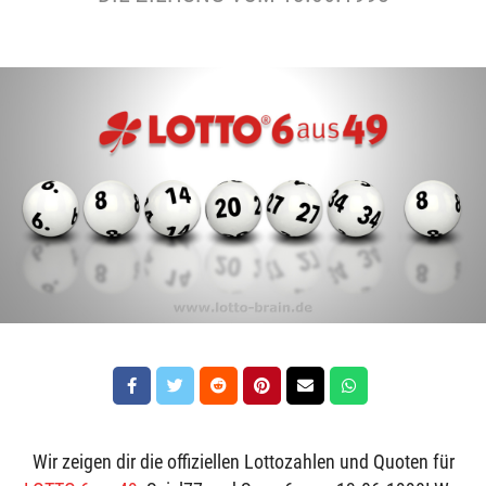
Wir zeigen dir die offiziellen Lottozahlen und Quoten für