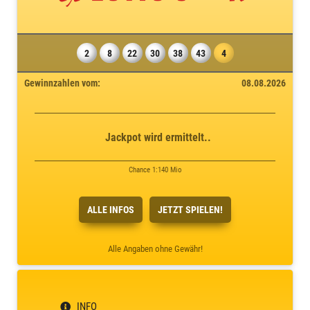
2
8
22
30
38
43
4
Gewinnzahlen vom:
08.08.2026
Jackpot wird ermittelt..
Chance 1:140 Mio
ALLE INFOS
JETZT SPIELEN!
Alle Angaben ohne Gewähr!
INFO