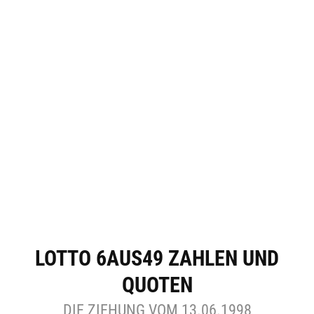
LOTTO 6AUS49 ZAHLEN UND
QUOTEN
DIE ZIEHUNG VOM 13.06.1998