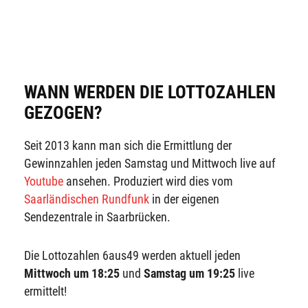
WANN WERDEN DIE LOTTOZAHLEN
GEZOGEN?
Seit 2013 kann man sich die Ermittlung der
Gewinnzahlen jeden Samstag und Mittwoch live auf
Youtube
ansehen. Produziert wird dies vom
Saarländischen Rundfunk
in der eigenen
Sendezentrale in Saarbrücken.
Die Lottozahlen 6aus49 werden aktuell jeden
Mittwoch um 18:25
und
Samstag um 19:25
live
ermittelt!