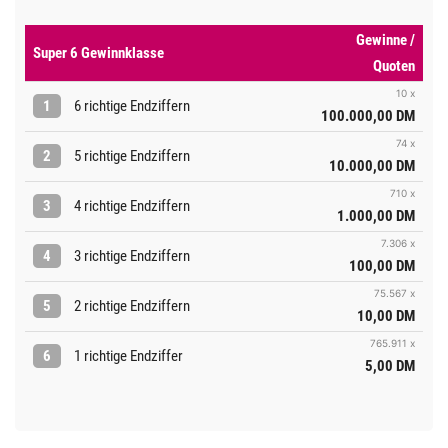
Gewinne /
Super 6 Gewinnklasse
Quoten
10 x
1
6 richtige Endziffern
100.000,00 DM
74 x
2
5 richtige Endziffern
10.000,00 DM
710 x
3
4 richtige Endziffern
1.000,00 DM
7.306 x
4
3 richtige Endziffern
100,00 DM
75.567 x
5
2 richtige Endziffern
10,00 DM
765.911 x
6
1 richtige Endziffer
5,00 DM