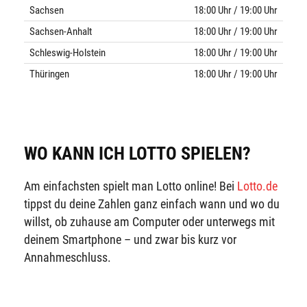
Sachsen
18:00 Uhr / 19:00 Uhr
Sachsen-Anhalt
18:00 Uhr / 19:00 Uhr
Schleswig-Holstein
18:00 Uhr / 19:00 Uhr
Thüringen
18:00 Uhr / 19:00 Uhr
WO KANN ICH LOTTO SPIELEN?
Am einfachsten spielt man Lotto online! Bei
Lotto.de
tippst du deine Zahlen ganz einfach wann und wo du
willst, ob zuhause am Computer oder unterwegs mit
deinem Smartphone – und zwar bis kurz vor
Annahmeschluss.