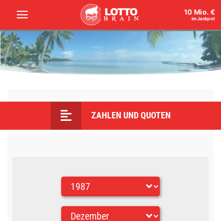
10 Mio. €
im Jackpot
ZAHLEN UND QUOTEN