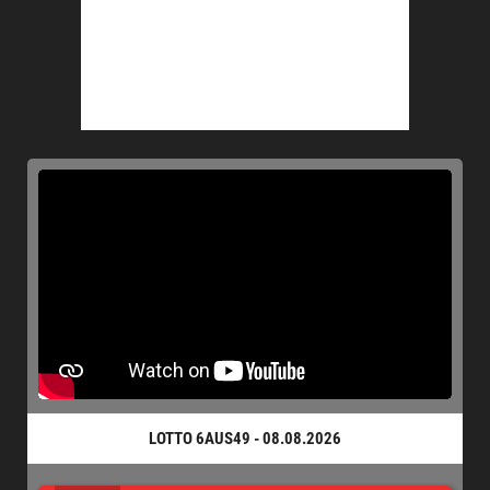
LOTTO 6AUS49 - 08.08.2026