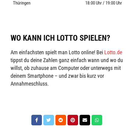
Thüringen
18:00 Uhr / 19:00 Uhr
WO KANN ICH LOTTO SPIELEN?
Am einfachsten spielt man Lotto online! Bei
Lotto.de
tippst du deine Zahlen ganz einfach wann und wo du
willst, ob zuhause am Computer oder unterwegs mit
deinem Smartphone – und zwar bis kurz vor
Annahmeschluss.