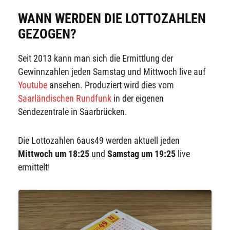
WANN WERDEN DIE LOTTOZAHLEN
GEZOGEN?
Seit 2013 kann man sich die Ermittlung der
Gewinnzahlen jeden Samstag und Mittwoch live auf
Youtube
ansehen. Produziert wird dies vom
Saarländischen Rundfunk
in der eigenen
Sendezentrale in Saarbrücken.
Die Lottozahlen 6aus49 werden aktuell jeden
Mittwoch um 18:25
und
Samstag um 19:25
live
ermittelt!