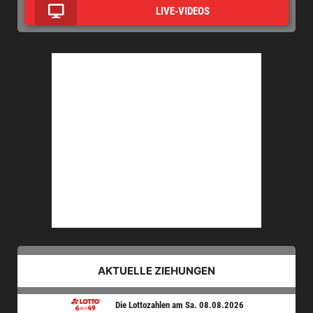
LIVE-VIDEOS
AKTUELLE ZIEHUNGEN
Die Lottozahlen am Sa. 08.08.2026