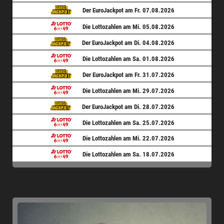
Der EuroJackpot am Fr. 07.08.2026
Die Lottozahlen am Mi. 05.08.2026
Der EuroJackpot am Di. 04.08.2026
Die Lottozahlen am Sa. 01.08.2026
Der EuroJackpot am Fr. 31.07.2026
Die Lottozahlen am Mi. 29.07.2026
Der EuroJackpot am Di. 28.07.2026
Die Lottozahlen am Sa. 25.07.2026
Die Lottozahlen am Mi. 22.07.2026
Die Lottozahlen am Sa. 18.07.2026