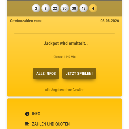
2
8
22
30
38
43
4
Gewinnzahlen vom:
08.08.2026
Jackpot wird ermittelt..
Chance 1:140 Mio
ALLE INFOS
JETZT SPIELEN!
Alle Angaben ohne Gewähr!
INFO
ZAHLEN UND QUOTEN