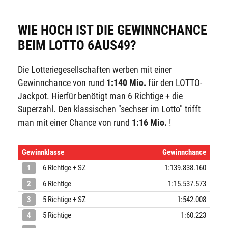
WIE HOCH IST DIE GEWINNCHANCE
BEIM LOTTO 6AUS49?
Die Lotteriegesellschaften werben mit einer
Gewinnchance von rund
1:140 Mio.
für den LOTTO-
Jackpot. Hierfür benötigt man 6 Richtige + die
Superzahl. Den klassischen "sechser im Lotto" trifft
man mit einer Chance von rund
1:16 Mio.
!
Gewinnklasse
Gewinnchance
1
6 Richtige + SZ
1:139.838.160
2
6 Richtige
1:15.537.573
3
5 Richtige + SZ
1:542.008
4
5 Richtige
1:60.223