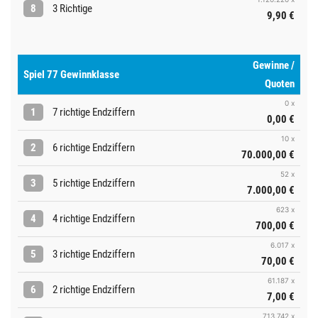
8
3 Richtige
9,90 €
Gewinne /
Spiel 77 Gewinnklasse
Quoten
0 x
1
7 richtige Endziffern
0,00 €
10 x
2
6 richtige Endziffern
70.000,00 €
52 x
3
5 richtige Endziffern
7.000,00 €
623 x
4
4 richtige Endziffern
700,00 €
6.017 x
5
3 richtige Endziffern
70,00 €
61.187 x
6
2 richtige Endziffern
7,00 €
713.742 x