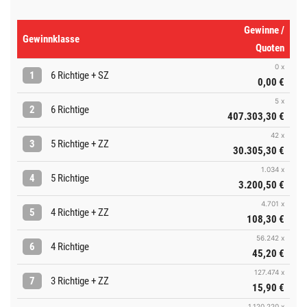
Gewinne /
Gewinnklasse
Quoten
0 x
1
6 Richtige + SZ
0,00 €
5 x
2
6 Richtige
407.303,30 €
42 x
3
5 Richtige + ZZ
30.305,30 €
1.034 x
4
5 Richtige
3.200,50 €
4.701 x
5
4 Richtige + ZZ
108,30 €
56.242 x
6
4 Richtige
45,20 €
127.474 x
7
3 Richtige + ZZ
15,90 €
1.120.220 x