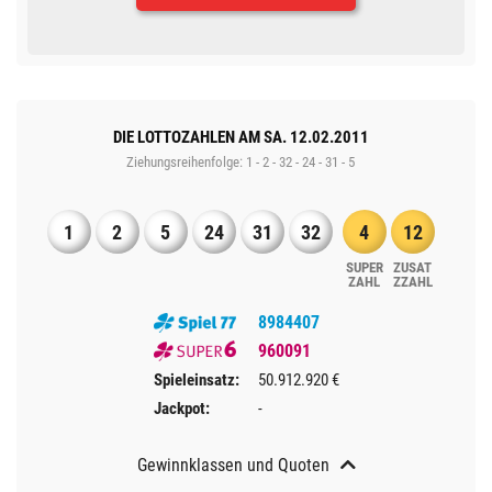
DIE LOTTOZAHLEN AM SA. 12.02.2011
Ziehungsreihenfolge: 1 - 2 - 32 - 24 - 31 - 5
1
2
5
24
31
32
4
12
SUPER​
ZUSAT
ZAHL
Z​ZAHL
8984407
960091
Spieleinsatz:
50.912.920 €
Jackpot:
-
Gewinnklassen und Quoten