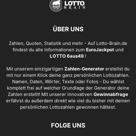
ÜBER UNS
Zahlen, Quoten, Statistik und mehr - Auf Lotto-Brain.de
findest du alle Informationen zum
EuroJackpot
und
LOTTO 6aus49
!
Mit unserem einzigartigen
Zahlen-Generator
erstellst du
mit nur einem Klick deine ganz persönlichen Lottozahlen.
Namen, Daten, Wörter, Texte oder Fotos - Du wählst
komplett frei auf welcher Grundlage der Generator deine
Zahlen erstellt! Mit unserer innovativen
Gewinnabfrage
erfährst du außerdem direkt wie viel du bisher mit deinen
persönlichen Lottozahlen gewonnen hättest.
FOLGE UNS