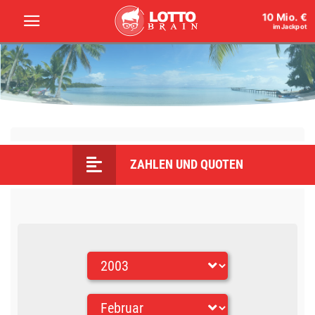
10 Mio. €
im Jackpot
ZAHLEN UND QUOTEN