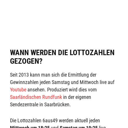
WANN WERDEN DIE LOTTOZAHLEN
GEZOGEN?
Seit 2013 kann man sich die Ermittlung der
Gewinnzahlen jeden Samstag und Mittwoch live auf
Youtube
ansehen. Produziert wird dies vom
Saarländischen Rundfunk
in der eigenen
Sendezentrale in Saarbrücken.
Die Lottozahlen 6aus49 werden aktuell jeden
Mittwoch um 18:25
und
Samstag um 19:25
live