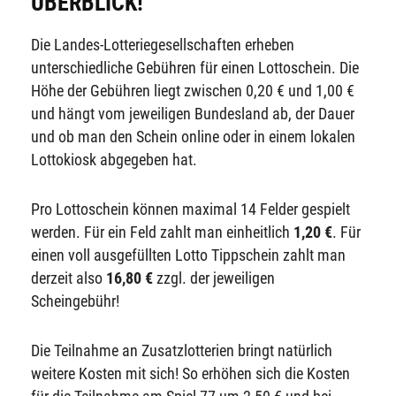
ÜBERBLICK!
Die Landes-Lotteriegesellschaften erheben
unterschiedliche Gebühren für einen Lottoschein. Die
Höhe der Gebühren liegt zwischen 0,20 € und 1,00 €
und hängt vom jeweiligen Bundesland ab, der Dauer
und ob man den Schein online oder in einem lokalen
Lottokiosk abgegeben hat.
Pro Lottoschein können maximal 14 Felder gespielt
werden. Für ein Feld zahlt man einheitlich
1,20 €
. Für
einen voll ausgefüllten Lotto Tippschein zahlt man
derzeit also
16,80 €
zzgl. der jeweiligen
Scheingebühr!
Die Teilnahme an Zusatzlotterien bringt natürlich
weitere Kosten mit sich! So erhöhen sich die Kosten