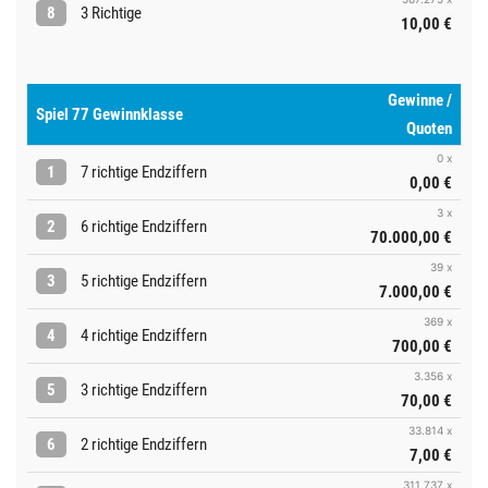
8
3 Richtige
10,00 €
Gewinne /
Spiel 77 Gewinnklasse
Quoten
0 x
1
7 richtige Endziffern
0,00 €
3 x
2
6 richtige Endziffern
70.000,00 €
39 x
3
5 richtige Endziffern
7.000,00 €
369 x
4
4 richtige Endziffern
700,00 €
3.356 x
5
3 richtige Endziffern
70,00 €
33.814 x
6
2 richtige Endziffern
7,00 €
311.737 x