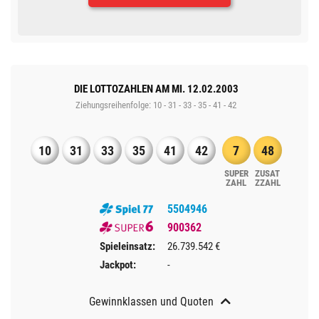
DIE LOTTOZAHLEN AM MI. 12.02.2003
Ziehungsreihenfolge: 10 - 31 - 33 - 35 - 41 - 42
10
31
33
35
41
42
7
48
SUPER​
ZUSAT
ZAHL
Z​ZAHL
5504946
900362
Spieleinsatz:
26.739.542 €
Jackpot:
-
Gewinnklassen und Quoten