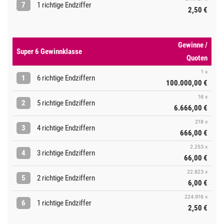
7
1 richtige Endziffer
2,50 €
Gewinne /
Super 6 Gewinnklasse
Quoten
1 x
1
6 richtige Endziffern
100.000,00 €
16 x
2
5 richtige Endziffern
6.666,00 €
218 x
3
4 richtige Endziffern
666,00 €
2.253 x
4
3 richtige Endziffern
66,00 €
22.823 x
5
2 richtige Endziffern
6,00 €
224.916 x
6
1 richtige Endziffer
2,50 €