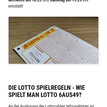
ermittelt!
DIE LOTTO SPIELREGELN - WIE
SPIELT MAN LOTTO 6AUS49?
An der Auslosung der Lottozahlen teilzunehmen ist