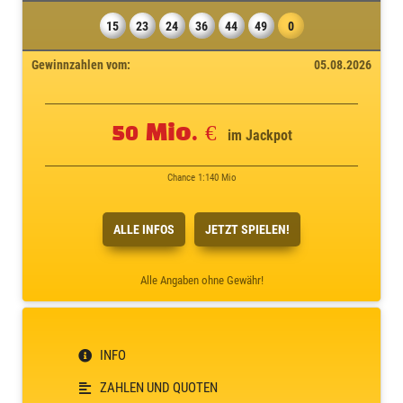
15
23
24
36
44
49
0
Gewinnzahlen vom:
05.08.2026
50 Mio. €
im Jackpot
Chance 1:140 Mio
ALLE INFOS
JETZT SPIELEN!
Alle Angaben ohne Gewähr!
INFO
ZAHLEN UND QUOTEN