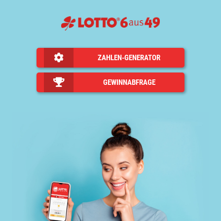
ZAHLEN-GENERATOR
GEWINNABFRAGE