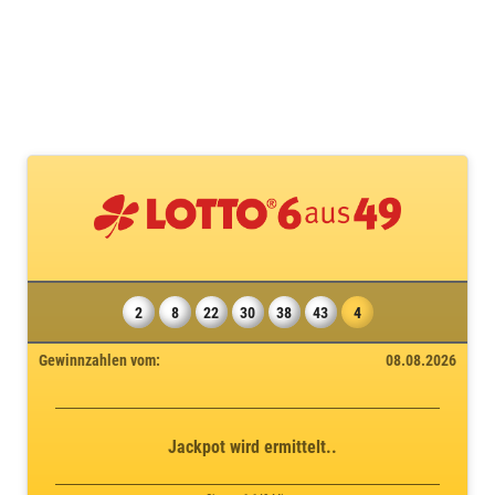
2
8
22
30
38
43
4
Gewinnzahlen vom:
08.08.2026
Jackpot wird ermittelt..