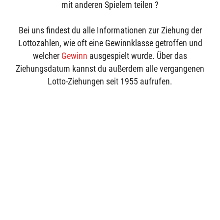
mit anderen Spielern teilen ?
Bei uns findest du alle Informationen zur Ziehung der
Lottozahlen, wie oft eine Gewinnklasse getroffen und
welcher
Gewinn
ausgespielt wurde. Über das
Ziehungsdatum kannst du außerdem alle vergangenen
Lotto-Ziehungen seit 1955 aufrufen.