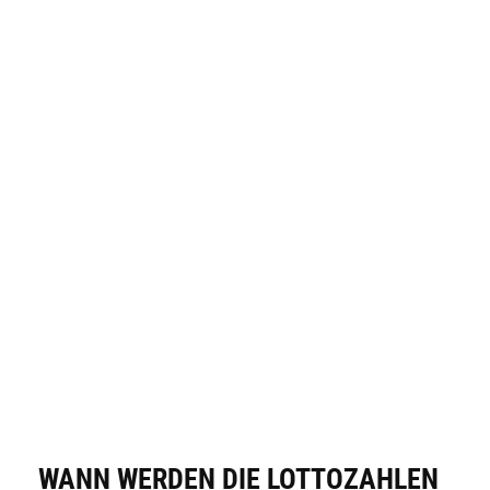
WANN WERDEN DIE LOTTOZAHLEN