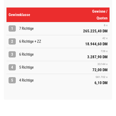
Gewinne /
Gewinnklasse
Quoten
6 x
1
7 Richtige
265.225,40 DM
42 x
2
6 Richtige + ZZ
18.944,60 DM
726 x
3
6 Richtige
3.287,90 DM
33.144 x
4
5 Richtige
72,00 DM
561.702 x
5
4 Richtige
6,10 DM