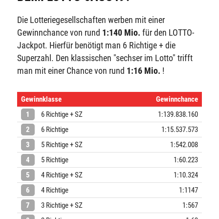
Die Lotteriegesellschaften werben mit einer
Gewinnchance von rund
1:140 Mio.
für den LOTTO-
Jackpot. Hierfür benötigt man 6 Richtige + die
Superzahl. Den klassischen "sechser im Lotto" trifft
man mit einer Chance von rund
1:16 Mio.
!
Gewinnklasse
Gewinnchance
1
6 Richtige + SZ
1:139.838.160
2
6 Richtige
1:15.537.573
3
5 Richtige + SZ
1:542.008
4
5 Richtige
1:60.223
5
4 Richtige + SZ
1:10.324
6
4 Richtige
1:1147
7
3 Richtige + SZ
1:567