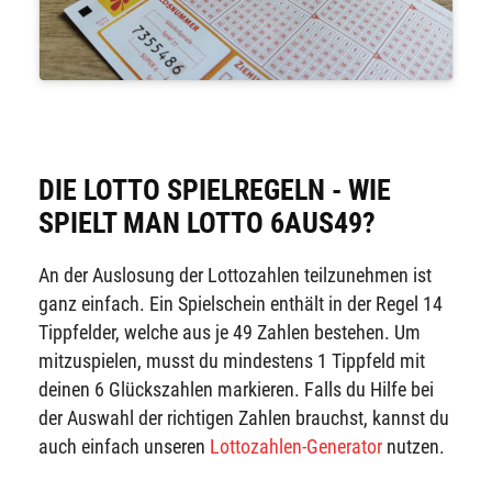
DIE LOTTO SPIELREGELN - WIE
SPIELT MAN LOTTO 6AUS49?
An der Auslosung der Lottozahlen teilzunehmen ist
ganz einfach. Ein Spielschein enthält in der Regel 14
Tippfelder, welche aus je 49 Zahlen bestehen. Um
mitzuspielen, musst du mindestens 1 Tippfeld mit
deinen 6 Glückszahlen markieren. Falls du Hilfe bei
der Auswahl der richtigen Zahlen brauchst, kannst du
auch einfach unseren
Lottozahlen-Generator
nutzen.