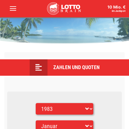
10 Mio. €
im Jackpot
ZAHLEN UND QUOTEN