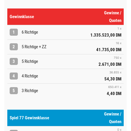
Gewinne /
Gewinnklasse
Quoten
1 x
1
6 Richtige
1.335.523,00 DM
16 x
2
5 Richtige + ZZ
41.735,00 DM
750 x
3
5 Richtige
2.671,00 DM
36.855 x
4
4 Richtige
54,30 DM
650.411 x
5
3 Richtige
4,40 DM
Gewinne /
Spiel 77 Gewinnklasse
Quoten
0 x