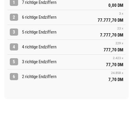
1
7 richtige Endziffern
0,00 DM
3 x
2
6 richtige Endziffern
77.777,70 DM
23 x
3
5 richtige Endziffern
7.777,70 DM
229 x
4
4 richtige Endziffern
777,70 DM
2.423 x
5
3 richtige Endziffern
77,70 DM
24.858 x
6
2 richtige Endziffern
7,70 DM