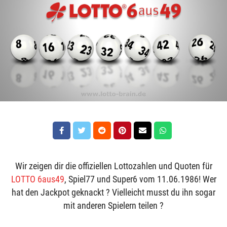
Wir zeigen dir die offiziellen Lottozahlen und Quoten für
LOTTO 6aus49
, Spiel77 und Super6 vom 11.06.1986! Wer
hat den Jackpot geknackt ? Vielleicht musst du ihn sogar
mit anderen Spielern teilen ?