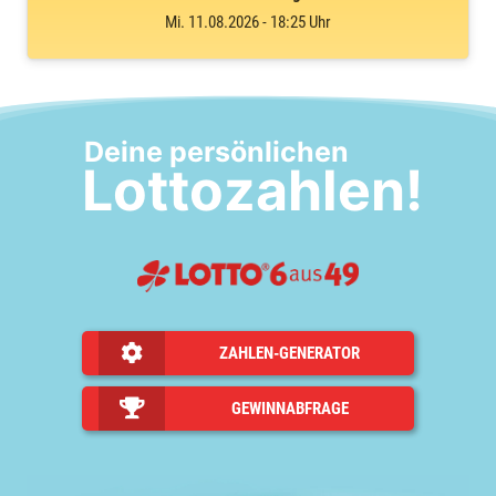
Mi. 11.08.2026 - 18:25 Uhr
Deine persönlichen
Lottozahlen!
ZAHLEN-GENERATOR
GEWINNABFRAGE