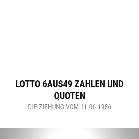
LOTTO 6AUS49 ZAHLEN UND
QUOTEN
DIE ZIEHUNG VOM 11.06.1986