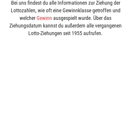
Bei uns findest du alle Informationen zur Ziehung der
Lottozahlen, wie oft eine Gewinnklasse getroffen und
welcher
Gewinn
ausgespielt wurde. Über das
Ziehungsdatum kannst du außerdem alle vergangenen
Lotto-Ziehungen seit 1955 aufrufen.