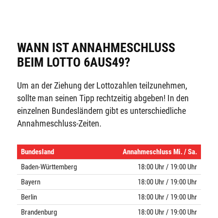
WANN IST ANNAHMESCHLUSS
BEIM LOTTO 6AUS49?
Um an der Ziehung der Lottozahlen teilzunehmen,
sollte man seinen Tipp rechtzeitig abgeben! In den
einzelnen Bundesländern gibt es unterschiedliche
Annahmeschluss-Zeiten.
Bundesland
Annahmeschluss Mi. / Sa.
Baden-Württemberg
18:00 Uhr / 19:00 Uhr
Bayern
18:00 Uhr / 19:00 Uhr
Berlin
18:00 Uhr / 19:00 Uhr
Brandenburg
18:00 Uhr / 19:00 Uhr