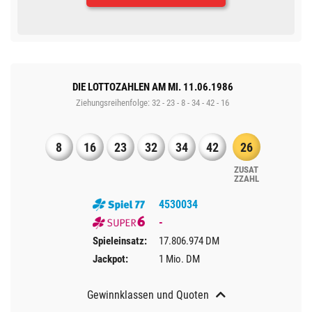
DIE LOTTOZAHLEN AM MI. 11.06.1986
Ziehungsreihenfolge: 32 - 23 - 8 - 34 - 42 - 16
8
16
23
32
34
42
26
ZUSAT
Z​ZAHL
4530034
-
Spieleinsatz:
17.806.974 DM
Jackpot:
1 Mio. DM
Gewinnklassen und Quoten