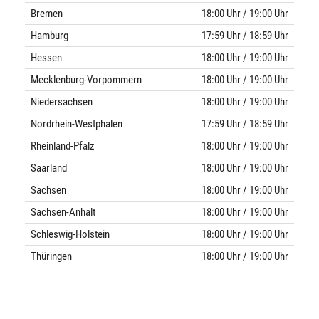
Bremen
18:00 Uhr / 19:00 Uhr
Hamburg
17:59 Uhr / 18:59 Uhr
Hessen
18:00 Uhr / 19:00 Uhr
Mecklenburg-Vorpommern
18:00 Uhr / 19:00 Uhr
Niedersachsen
18:00 Uhr / 19:00 Uhr
Nordrhein-Westphalen
17:59 Uhr / 18:59 Uhr
Rheinland-Pfalz
18:00 Uhr / 19:00 Uhr
Saarland
18:00 Uhr / 19:00 Uhr
Sachsen
18:00 Uhr / 19:00 Uhr
Sachsen-Anhalt
18:00 Uhr / 19:00 Uhr
Schleswig-Holstein
18:00 Uhr / 19:00 Uhr
Thüringen
18:00 Uhr / 19:00 Uhr