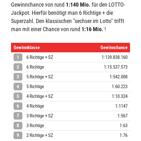
Gewinnchance von rund
1:140 Mio.
für den LOTTO-
Jackpot. Hierfür benötigt man 6 Richtige + die
Superzahl. Den klassischen "sechser im Lotto" trifft
man mit einer Chance von rund
1:16 Mio.
!
Gewinnklasse
Gewinnchance
1
6 Richtige + SZ
1:139.838.160
2
6 Richtige
1:15.537.573
3
5 Richtige + SZ
1:542.008
4
5 Richtige
1:60.223
5
4 Richtige + SZ
1:10.324
6
4 Richtige
1:1147
7
3 Richtige + SZ
1:567
8
3 Richtige
1:63
9
2 Richtige + SZ
1:76