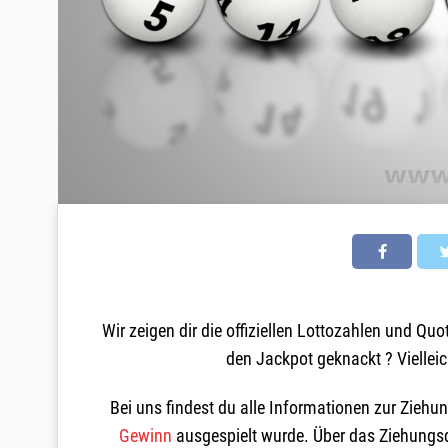
Wir zeigen dir die offiziellen Lottozahlen und Quo
den Jackpot geknackt ? Vielleic
Bei uns findest du alle Informationen zur Ziehu
Gewinn
ausgespielt wurde. Über das Ziehungs