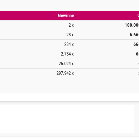
Gewinne
2 x
100.00
28 x
6.66
284 x
66
2.754 x
6
26.024 x
297.942 x