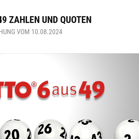
49 ZAHLEN UND QUOTEN
EHUNG VOM 10.08.2024