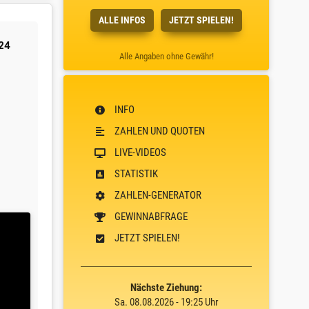
ALLE INFOS
JETZT SPIELEN!
24
Alle Angaben ohne Gewähr!
INFO
ZAHLEN UND QUOTEN
LIVE-VIDEOS
STATISTIK
ZAHLEN-GENERATOR
GEWINNABFRAGE
JETZT SPIELEN!
Nächste Ziehung:
Sa. 08.08.2026 - 19:25 Uhr