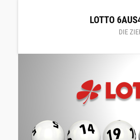
LOTTO 6AUS
DIE ZI