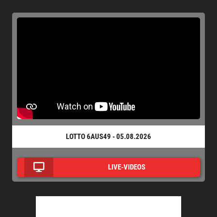
LOTTO 6AUS49 - 05.08.2026
LIVE-VIDEOS