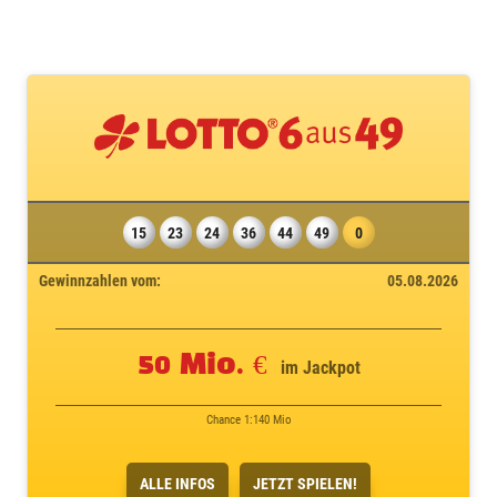
15
23
24
36
44
49
0
Gewinnzahlen vom:
05.08.2026
50 Mio. €
im Jackpot
Chance 1:140 Mio
ALLE INFOS
JETZT SPIELEN!