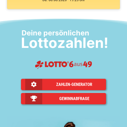
Deine persönlichen
Lottozahlen!
ZAHLEN-GENERATOR
GEWINNABFRAGE