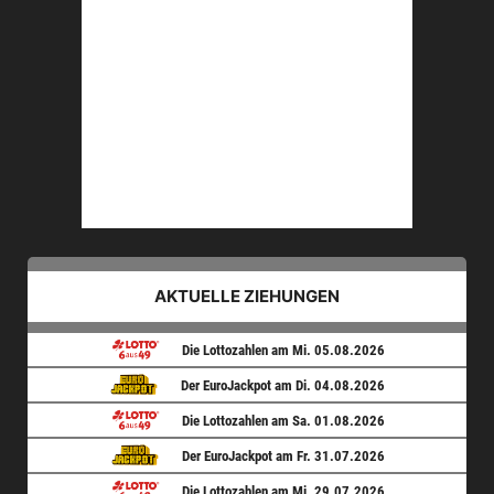
AKTUELLE ZIEHUNGEN
Die Lottozahlen am Mi. 05.08.2026
Der EuroJackpot am Di. 04.08.2026
Die Lottozahlen am Sa. 01.08.2026
Der EuroJackpot am Fr. 31.07.2026
Die Lottozahlen am Mi. 29.07.2026