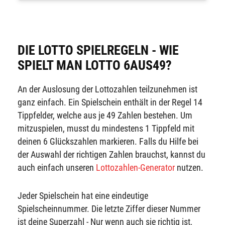
DIE LOTTO SPIELREGELN - WIE
SPIELT MAN LOTTO 6AUS49?
An der Auslosung der Lottozahlen teilzunehmen ist
ganz einfach. Ein Spielschein enthält in der Regel 14
Tippfelder, welche aus je 49 Zahlen bestehen. Um
mitzuspielen, musst du mindestens 1 Tippfeld mit
deinen 6 Glückszahlen markieren. Falls du Hilfe bei
der Auswahl der richtigen Zahlen brauchst, kannst du
auch einfach unseren
Lottozahlen-Generator
nutzen.
Jeder Spielschein hat eine eindeutige
Spielscheinnummer. Die letzte Ziffer dieser Nummer
ist deine Superzahl - Nur wenn auch sie richtig ist,