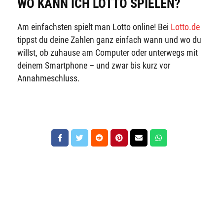
WO KANN ICH LOTTO SPIELEN?
Am einfachsten spielt man Lotto online! Bei
Lotto.de
tippst du deine Zahlen ganz einfach wann und wo du
willst, ob zuhause am Computer oder unterwegs mit
deinem Smartphone – und zwar bis kurz vor
Annahmeschluss.