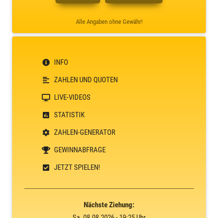
Alle Angaben ohne Gewähr!
INFO
ZAHLEN UND QUOTEN
LIVE-VIDEOS
STATISTIK
ZAHLEN-GENERATOR
GEWINNABFRAGE
JETZT SPIELEN!
Nächste Ziehung:
Sa. 08.08.2026 - 19:25 Uhr