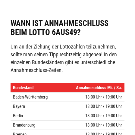
WANN IST ANNAHMESCHLUSS
BEIM LOTTO 6AUS49?
Um an der Ziehung der Lottozahlen teilzunehmen,
sollte man seinen Tipp rechtzeitig abgeben! In den
einzelnen Bundesländern gibt es unterschiedliche
Annahmeschluss-Zeiten.
Bundesland
Annahmeschluss Mi. / Sa.
Baden-Württemberg
18:00 Uhr / 19:00 Uhr
Bayern
18:00 Uhr / 19:00 Uhr
Berlin
18:00 Uhr / 19:00 Uhr
Brandenburg
18:00 Uhr / 19:00 Uhr
Bremen
18:00 Uhr / 19:00 Uhr