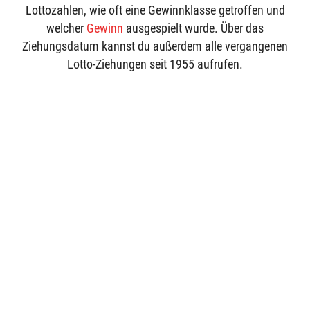
Lottozahlen, wie oft eine Gewinnklasse getroffen und
welcher
Gewinn
ausgespielt wurde. Über das
Ziehungsdatum kannst du außerdem alle vergangenen
Lotto-Ziehungen seit 1955 aufrufen.