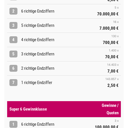
5 x
2
6 richtige Endziffern
70.000,00 €
16 x
3
5 richtige Endziffern
7.000,00 €
130 x
4
4 richtige Endziffern
700,00 €
1.400 x
5
3 richtige Endziffern
70,00 €
14.403 x
6
2 richtige Endziffern
7,00 €
143.857 x
7
1 richtige Endziffer
2,50 €
Gewinne /
Super 6 Gewinnklasse
Quoten
3 x
1
6 richtige Endziffern
100.000,00 €