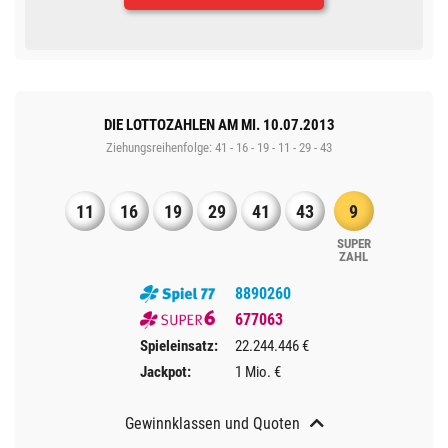
DIE LOTTOZAHLEN AM MI. 10.07.2013
Ziehungsreihenfolge: 41 - 16 - 19 - 11 - 29 - 43
11
16
19
29
41
43
9
SUPER​
ZAHL
8890260
677063
Spieleinsatz:
22.244.446 €
Jackpot:
1 Mio. €
Gewinnklassen und Quoten