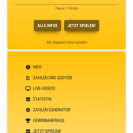
Chance 1:140 Mio
ALLE INFOS
JETZT SPIELEN!
Alle Angaben ohne Gewähr!
INFO
ZAHLEN UND QUOTEN
LIVE-VIDEOS
STATISTIK
ZAHLEN-GENERATOR
GEWINNABFRAGE
JETZT SPIELEN!