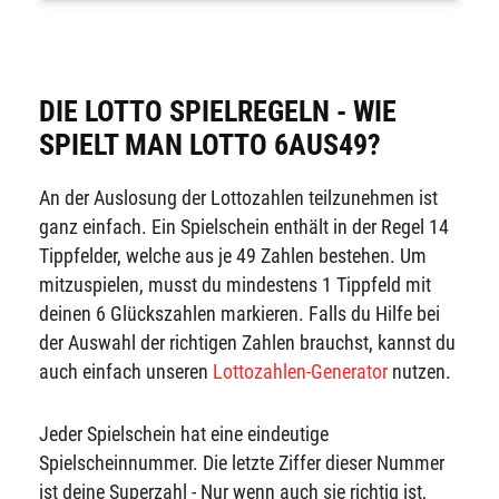
DIE LOTTO SPIELREGELN - WIE
SPIELT MAN LOTTO 6AUS49?
An der Auslosung der Lottozahlen teilzunehmen ist
ganz einfach. Ein Spielschein enthält in der Regel 14
Tippfelder, welche aus je 49 Zahlen bestehen. Um
mitzuspielen, musst du mindestens 1 Tippfeld mit
deinen 6 Glückszahlen markieren. Falls du Hilfe bei
der Auswahl der richtigen Zahlen brauchst, kannst du
auch einfach unseren
Lottozahlen-Generator
nutzen.
Jeder Spielschein hat eine eindeutige
Spielscheinnummer. Die letzte Ziffer dieser Nummer
ist deine Superzahl - Nur wenn auch sie richtig ist,