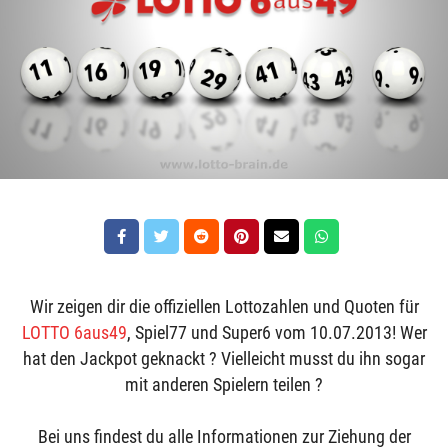
Wir zeigen dir die offiziellen Lottozahlen und Quoten für
LOTTO 6aus49
, Spiel77 und Super6 vom 10.07.2013! Wer
hat den Jackpot geknackt ? Vielleicht musst du ihn sogar
mit anderen Spielern teilen ?
Bei uns findest du alle Informationen zur Ziehung der