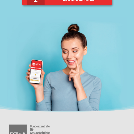
Bundeszentrale
für
Gesundheitliche