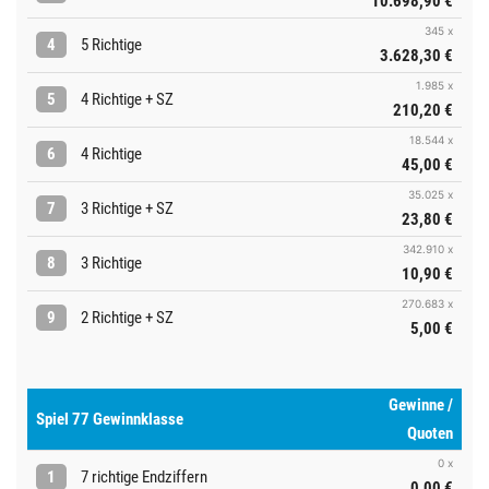
10.698,90 €
345 x
4
5 Richtige
3.628,30 €
1.985 x
5
4 Richtige + SZ
210,20 €
18.544 x
6
4 Richtige
45,00 €
35.025 x
7
3 Richtige + SZ
23,80 €
342.910 x
8
3 Richtige
10,90 €
270.683 x
9
2 Richtige + SZ
5,00 €
Gewinne /
Spiel 77 Gewinnklasse
Quoten
0 x
1
7 richtige Endziffern
0,00 €