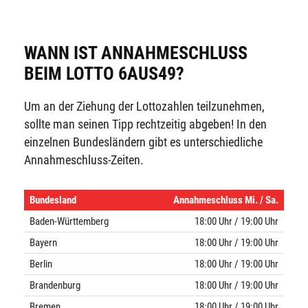
WANN IST ANNAHMESCHLUSS
BEIM LOTTO 6AUS49?
Um an der Ziehung der Lottozahlen teilzunehmen,
sollte man seinen Tipp rechtzeitig abgeben! In den
einzelnen Bundesländern gibt es unterschiedliche
Annahmeschluss-Zeiten.
Bundesland
Annahmeschluss Mi. / Sa.
Baden-Württemberg
18:00 Uhr / 19:00 Uhr
Bayern
18:00 Uhr / 19:00 Uhr
Berlin
18:00 Uhr / 19:00 Uhr
Brandenburg
18:00 Uhr / 19:00 Uhr
Bremen
18:00 Uhr / 19:00 Uhr