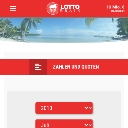
10 Mio. €
im Jackpot
ZAHLEN UND QUOTEN