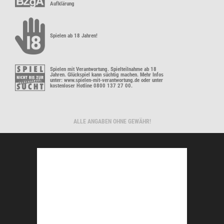
Aufklärung
Spielen ab 18 Jahren!
Spielen mit Verantwortung. Spielteilnahme ab 18
Jahren. Glückspiel kann süchtig machen. Mehr Infos
unter: www.spielen-mit-verantwortung.de oder unter
kostenloser Hotline 0800 137 27 00.
ALLE ANGABEN OHNE GEWÄHR!