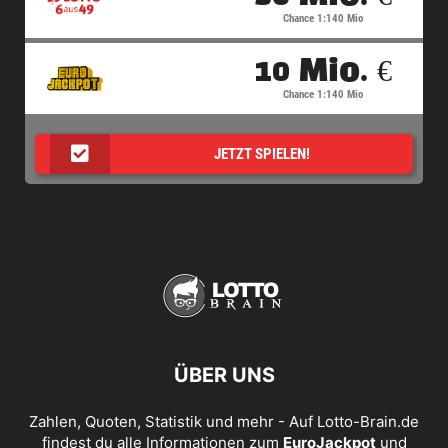
Chance 1:140 Mio
10 Mio. €
Chance 1:140 Mio
JETZT SPIELEN!
ÜBER UNS
Zahlen, Quoten, Statistik und mehr - Auf Lotto-Brain.de
findest du alle Informationen zum
EuroJackpot
und