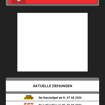
AKTUELLE ZIEHUNGEN
Der EuroJackpot am Fr. 07.08.2026