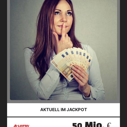
AKTUELL IM JACKPOT
50 Mio. €