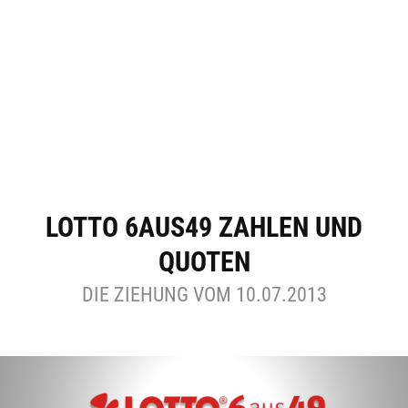
LOTTO 6AUS49 ZAHLEN UND
QUOTEN
DIE ZIEHUNG VOM 10.07.2013