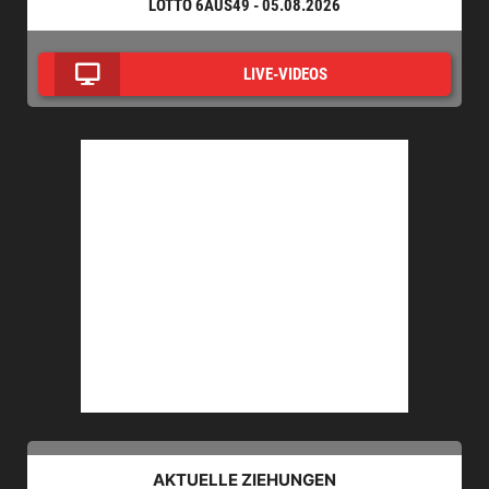
LOTTO 6AUS49 - 05.08.2026
LIVE-VIDEOS
AKTUELLE ZIEHUNGEN