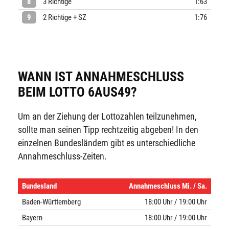
8
3 Richtige
1:63
9
2 Richtige + SZ
1:76
WANN IST ANNAHMESCHLUSS
BEIM LOTTO 6AUS49?
Um an der Ziehung der Lottozahlen teilzunehmen,
sollte man seinen Tipp rechtzeitig abgeben! In den
einzelnen Bundesländern gibt es unterschiedliche
Annahmeschluss-Zeiten.
Bundesland
Annahmeschluss Mi. / Sa.
Baden-Württemberg
18:00 Uhr / 19:00 Uhr
Bayern
18:00 Uhr / 19:00 Uhr