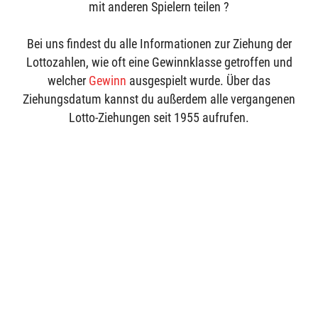
mit anderen Spielern teilen ?
Bei uns findest du alle Informationen zur Ziehung der
Lottozahlen, wie oft eine Gewinnklasse getroffen und
welcher
Gewinn
ausgespielt wurde. Über das
Ziehungsdatum kannst du außerdem alle vergangenen
Lotto-Ziehungen seit 1955 aufrufen.