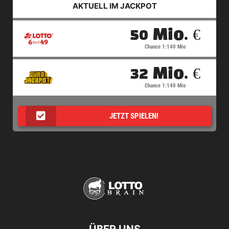
AKTUELL IM JACKPOT
50 Mio. €
Chance 1:140 Mio
32 Mio. €
Chance 1:140 Mio
JETZT SPIELEN!