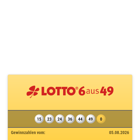
15
23
24
36
44
49
0
Gewinnzahlen vom:
05.08.2026