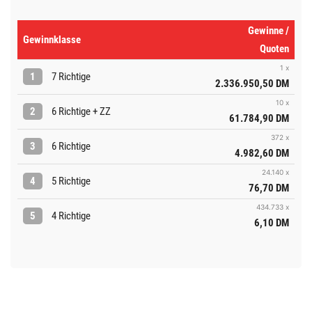
Gewinne /
Gewinnklasse
Quoten
1 x
1
7 Richtige
2.336.950,50 DM
10 x
2
6 Richtige + ZZ
61.784,90 DM
372 x
3
6 Richtige
4.982,60 DM
24.140 x
4
5 Richtige
76,70 DM
434.733 x
5
4 Richtige
6,10 DM