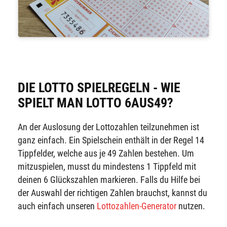
DIE LOTTO SPIELREGELN - WIE
SPIELT MAN LOTTO 6AUS49?
An der Auslosung der Lottozahlen teilzunehmen ist
ganz einfach. Ein Spielschein enthält in der Regel 14
Tippfelder, welche aus je 49 Zahlen bestehen. Um
mitzuspielen, musst du mindestens 1 Tippfeld mit
deinen 6 Glückszahlen markieren. Falls du Hilfe bei
der Auswahl der richtigen Zahlen brauchst, kannst du
auch einfach unseren
Lottozahlen-Generator
nutzen.