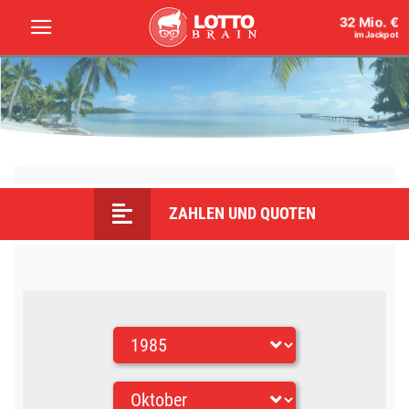
32 Mio. €
im Jackpot
ZAHLEN UND QUOTEN