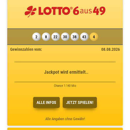
2
8
22
30
38
43
4
Gewinnzahlen vom:
08.08.2026
Jackpot wird ermittelt..
Chance 1:140 Mio
ALLE INFOS
JETZT SPIELEN!
Alle Angaben ohne Gewähr!