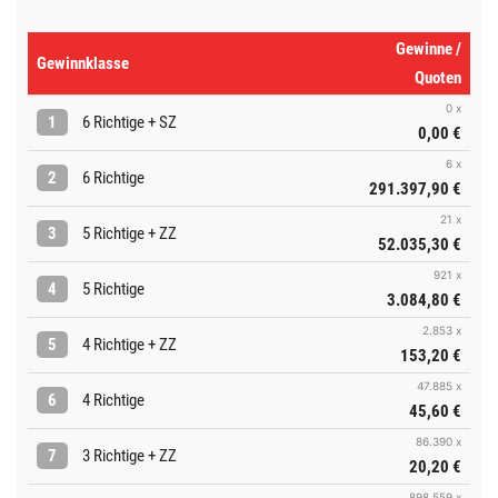
Gewinne /
Gewinnklasse
Quoten
0 x
1
6 Richtige + SZ
0,00 €
6 x
2
6 Richtige
291.397,90 €
21 x
3
5 Richtige + ZZ
52.035,30 €
921 x
4
5 Richtige
3.084,80 €
2.853 x
5
4 Richtige + ZZ
153,20 €
47.885 x
6
4 Richtige
45,60 €
86.390 x
7
3 Richtige + ZZ
20,20 €
898.559 x