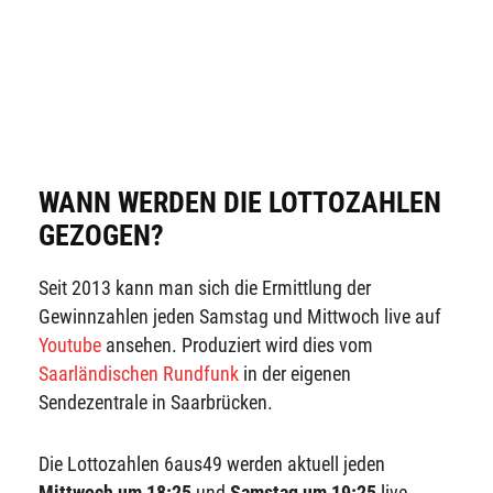
WANN WERDEN DIE LOTTOZAHLEN
GEZOGEN?
Seit 2013 kann man sich die Ermittlung der
Gewinnzahlen jeden Samstag und Mittwoch live auf
Youtube
ansehen. Produziert wird dies vom
Saarländischen Rundfunk
in der eigenen
Sendezentrale in Saarbrücken.
Die Lottozahlen 6aus49 werden aktuell jeden
Mittwoch um 18:25
und
Samstag um 19:25
live