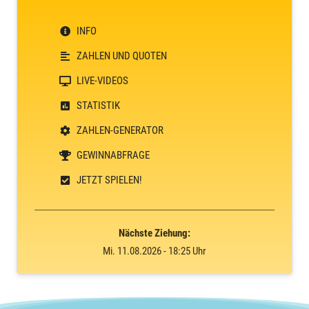
INFO
ZAHLEN UND QUOTEN
LIVE-VIDEOS
STATISTIK
ZAHLEN-GENERATOR
GEWINNABFRAGE
JETZT SPIELEN!
Nächste Ziehung:
Mi. 11.08.2026 - 18:25 Uhr