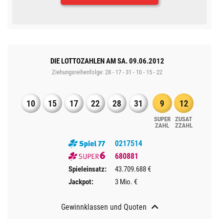
DIE LOTTOZAHLEN AM SA. 09.06.2012
Ziehungsreihenfolge: 28 - 17 - 31 - 10 - 15 - 22
10
15
17
22
28
31
9
12
SUPER​
ZUSAT
ZAHL
Z​ZAHL
0217514
680881
Spieleinsatz:
43.709.688 €
Jackpot:
3 Mio. €
Gewinnklassen und Quoten