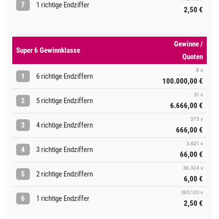
7
1 richtige Endziffer
2,50 €
Gewinne /
Super 6 Gewinnklasse
Quoten
6 x
1
6 richtige Endziffern
100.000,00 €
31 x
2
5 richtige Endziffern
6.666,00 €
373 x
3
4 richtige Endziffern
666,00 €
3.621 x
4
3 richtige Endziffern
66,00 €
36.324 x
5
2 richtige Endziffern
6,00 €
363.120 x
6
1 richtige Endziffer
2,50 €