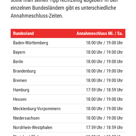
einzelnen Bundesländern gibt es unterschiedliche
Annahmeschluss-Zeiten.
Bundesland
Annahmeschluss Mi. / Sa.
Baden-Württemberg
18:00 Uhr / 19:00 Uhr
Bayern
18:00 Uhr / 19:00 Uhr
Berlin
18:00 Uhr / 19:00 Uhr
Brandenburg
18:00 Uhr / 19:00 Uhr
Bremen
18:00 Uhr / 19:00 Uhr
Hamburg
17:59 Uhr / 18:59 Uhr
Hessen
18:00 Uhr / 19:00 Uhr
Mecklenburg-Vorpommern
18:00 Uhr / 19:00 Uhr
Niedersachsen
18:00 Uhr / 19:00 Uhr
Nordrhein-Westphalen
17:59 Uhr / 18:59 Uhr