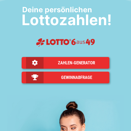
Deine persönlichen
Lottozahlen!
ZAHLEN-GENERATOR
GEWINNABFRAGE