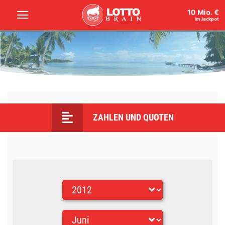
10 Mio. €
im Jackpot
ZAHLEN UND QUOTEN