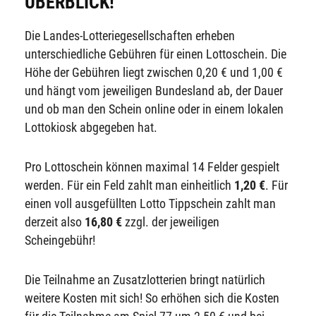
ÜBERBLICK!
Die Landes-Lotteriegesellschaften erheben
unterschiedliche Gebühren für einen Lottoschein. Die
Höhe der Gebühren liegt zwischen 0,20 € und 1,00 €
und hängt vom jeweiligen Bundesland ab, der Dauer
und ob man den Schein online oder in einem lokalen
Lottokiosk abgegeben hat.
Pro Lottoschein können maximal 14 Felder gespielt
werden. Für ein Feld zahlt man einheitlich
1,20 €
. Für
einen voll ausgefüllten Lotto Tippschein zahlt man
derzeit also
16,80 €
zzgl. der jeweiligen
Scheingebühr!
Die Teilnahme an Zusatzlotterien bringt natürlich
weitere Kosten mit sich! So erhöhen sich die Kosten