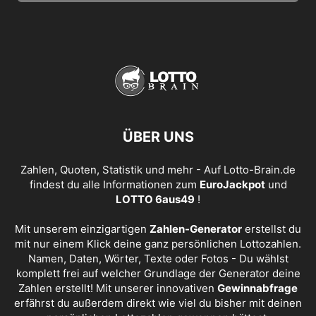
ÜBER UNS
Zahlen, Quoten, Statistik und mehr - Auf Lotto-Brain.de
findest du alle Informationen zum
EuroJackpot
und
LOTTO 6aus49
!
Mit unserem einzigartigen
Zahlen-Generator
erstellst du
mit nur einem Klick deine ganz persönlichen Lottozahlen.
Namen, Daten, Wörter, Texte oder Fotos - Du wählst
komplett frei auf welcher Grundlage der Generator deine
Zahlen erstellt! Mit unserer innovativen
Gewinnabfrage
erfährst du außerdem direkt wie viel du bisher mit deinen