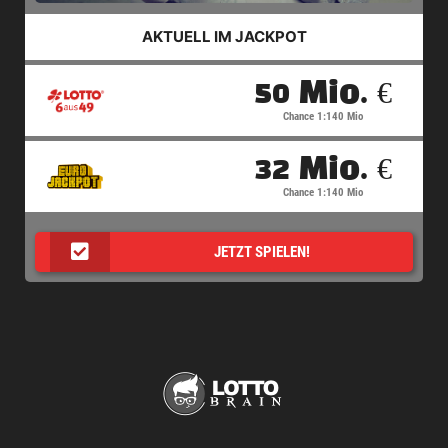
AKTUELL IM JACKPOT
50 Mio. €
Chance 1:140 Mio
32 Mio. €
Chance 1:140 Mio
JETZT SPIELEN!