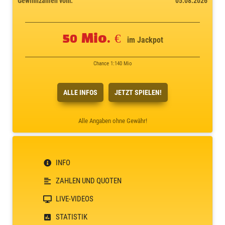
Gewinnzahlen vom:
05.08.2026
50 Mio. €
im Jackpot
Chance 1:140 Mio
ALLE INFOS
JETZT SPIELEN!
Alle Angaben ohne Gewähr!
INFO
ZAHLEN UND QUOTEN
LIVE-VIDEOS
STATISTIK