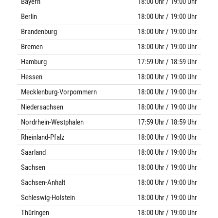
Bayern
18:00 Uhr / 19:00 Uhr
Berlin
18:00 Uhr / 19:00 Uhr
Brandenburg
18:00 Uhr / 19:00 Uhr
Bremen
18:00 Uhr / 19:00 Uhr
Hamburg
17:59 Uhr / 18:59 Uhr
Hessen
18:00 Uhr / 19:00 Uhr
Mecklenburg-Vorpommern
18:00 Uhr / 19:00 Uhr
Niedersachsen
18:00 Uhr / 19:00 Uhr
Nordrhein-Westphalen
17:59 Uhr / 18:59 Uhr
Rheinland-Pfalz
18:00 Uhr / 19:00 Uhr
Saarland
18:00 Uhr / 19:00 Uhr
Sachsen
18:00 Uhr / 19:00 Uhr
Sachsen-Anhalt
18:00 Uhr / 19:00 Uhr
Schleswig-Holstein
18:00 Uhr / 19:00 Uhr
Thüringen
18:00 Uhr / 19:00 Uhr