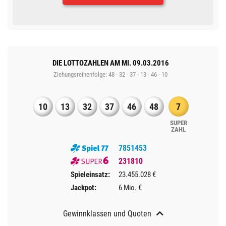
DIE LOTTOZAHLEN AM MI. 09.03.2016
Ziehungsreihenfolge: 48 - 32 - 37 - 13 - 46 - 10
10
13
32
37
46
48
7
SUPER​
ZAHL
7851453
231810
Spieleinsatz:
23.455.028 €
Jackpot:
6 Mio. €
Gewinnklassen und Quoten