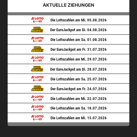
AKTUELLE ZIEHUNGEN
Die Lottozahlen am Mi. 05.08.2026
Der EuroJackpot am Di. 04.08.2026
Die Lottozahlen am Sa. 01.08.2026
Der EuroJackpot am Fr. 31.07.2026
Die Lottozahlen am Mi. 29.07.2026
Der EuroJackpot am Di. 28.07.2026
Die Lottozahlen am Sa. 25.07.2026
Der EuroJackpot am Fr. 24.07.2026
Die Lottozahlen am Mi. 22.07.2026
Die Lottozahlen am Sa. 18.07.2026
Die Lottozahlen am Mi. 15.07.2026