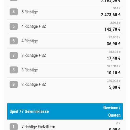
7.183,30 €
514 x
4
5 Richtige
2.473,60 €
2.968 x
5
4 Richtige + SZ
142,70 €
22.953 x
6
4 Richtige
36,90 €
48.604 x
7
3 Richtige + SZ
17,40 €
375.318 x
8
3 Richtige
10,10 €
350.008 x
9
2 Richtige + SZ
5,00 €
Gewinne /
Spiel 77 Gewinnklasse
Quoten
0 x
1
7 richtige Endziffern
0,00 €