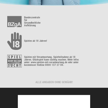
Bundeszentrale
für
Gesundheitliche
Aufklärung
Spielen ab 18 Jahren!
Spielen mit Verantwortung. Spielteilnahme ab 18
Jahren. Glückspiel kann süchtig machen. Mehr Infos
unter: www.spielen-mit-verantwortung.de oder unter
kostenloser Hotline 0800 137 27 00.
ALLE ANGABEN OHNE GEWÄHR!