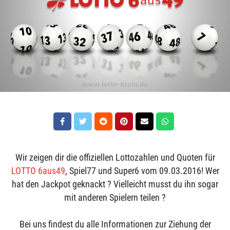
Wir zeigen dir die offiziellen Lottozahlen und Quoten für
LOTTO 6aus49
, Spiel77 und Super6 vom 09.03.2016! Wer
hat den Jackpot geknackt ? Vielleicht musst du ihn sogar
mit anderen Spielern teilen ?
Bei uns findest du alle Informationen zur Ziehung der