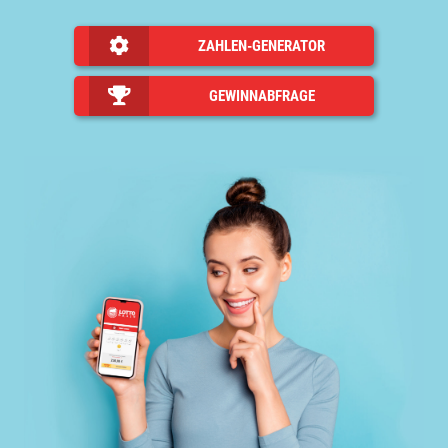
ZAHLEN-GENERATOR
GEWINNABFRAGE