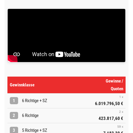
Gewinne /
Gewinnklasse
Quoten
1 x
1
6 Richtige + SZ
6.019.796,50 €
2 x
2
6 Richtige
423.817,60 €
59 x
3
5 Richtige + SZ