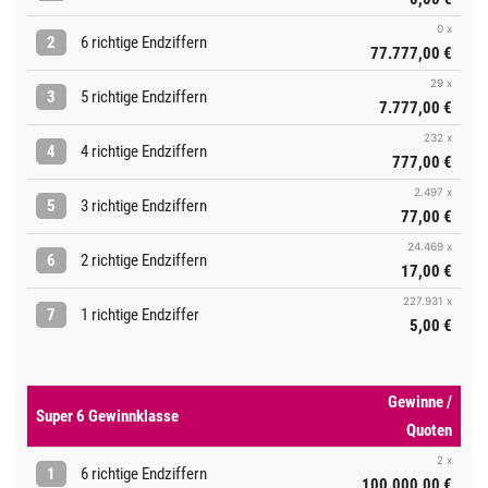
0 x
2
6 richtige Endziffern
77.777,00 €
29 x
3
5 richtige Endziffern
7.777,00 €
232 x
4
4 richtige Endziffern
777,00 €
2.497 x
5
3 richtige Endziffern
77,00 €
24.469 x
6
2 richtige Endziffern
17,00 €
227.931 x
7
1 richtige Endziffer
5,00 €
Gewinne /
Super 6 Gewinnklasse
Quoten
2 x
1
6 richtige Endziffern
100.000,00 €