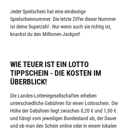
Jeder Spielschein hat eine eindeutige
Spielscheinnummer. Die letzte Ziffer dieser Nummer
ist deine Superzahl - Nur wenn auch sie richtig ist,
knackst du den Millionen-Jackpot!
WIE TEUER IST EIN LOTTO
TIPPSCHEIN - DIE KOSTEN IM
ÜBERBLICK!
Die Landes-Lotteriegesellschaften erheben
unterschiedliche Gebühren für einen Lottoschein. Die
Höhe der Gebühren liegt zwischen 0,20 € und 1,00 €
und hängt vom jeweiligen Bundesland ab, der Dauer
und ob man den Schein online oder in einem lokalen