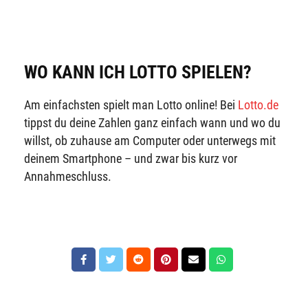
WO KANN ICH LOTTO SPIELEN?
Am einfachsten spielt man Lotto online! Bei
Lotto.de
tippst du deine Zahlen ganz einfach wann und wo du
willst, ob zuhause am Computer oder unterwegs mit
deinem Smartphone – und zwar bis kurz vor
Annahmeschluss.