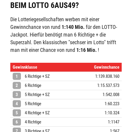
BEIM LOTTO 6AUS49?
Die Lotteriegesellschaften werben mit einer
Gewinnchance von rund
1:140 Mio.
für den LOTTO-
Jackpot. Hierfür benötigt man 6 Richtige + die
Superzahl. Den klassischen "sechser im Lotto" trifft
man mit einer Chance von rund
1:16 Mio.
!
Gewinnklasse
Gewinnchance
1
6 Richtige + SZ
1:139.838.160
2
6 Richtige
1:15.537.573
3
5 Richtige + SZ
1:542.008
4
5 Richtige
1:60.223
5
4 Richtige + SZ
1:10.324
6
4 Richtige
1:1147
7
3 Richtige + SZ
1:567