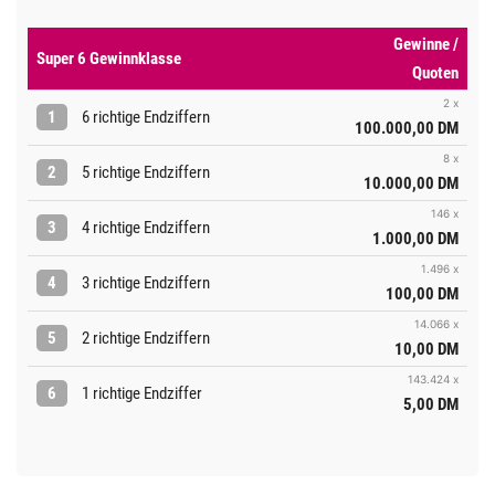
Gewinne /
Super 6 Gewinnklasse
Quoten
2 x
1
6 richtige Endziffern
100.000,00 DM
8 x
2
5 richtige Endziffern
10.000,00 DM
146 x
3
4 richtige Endziffern
1.000,00 DM
1.496 x
4
3 richtige Endziffern
100,00 DM
14.066 x
5
2 richtige Endziffern
10,00 DM
143.424 x
6
1 richtige Endziffer
5,00 DM