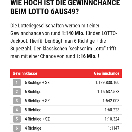
WIE HOCH IST DIE GEWINNCHANCE
BEIM LOTTO 6AUS49?
Die Lotteriegesellschaften werben mit einer
Gewinnchance von rund
1:140 Mio.
für den LOTTO-
Jackpot. Hierfür benötigt man 6 Richtige + die
Superzahl. Den klassischen "sechser im Lotto" trifft
man mit einer Chance von rund
1:16 Mio.
!
Gewinnklasse
Gewinnchance
1
6 Richtige + SZ
1:139.838.160
2
6 Richtige
1:15.537.573
3
5 Richtige + SZ
1:542.008
4
5 Richtige
1:60.223
5
4 Richtige + SZ
1:10.324
6
4 Richtige
1:1147