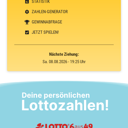
STATISTIK
ZAHLEN-GENERATOR
GEWINNABFRAGE
JETZT SPIELEN!
Nächste Ziehung:
Sa. 08.08.2026 - 19:25 Uhr
Deine persönlichen
Lottozahlen!