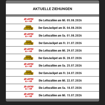
AKTUELLE ZIEHUNGEN
Die Lottozahlen am Mi. 05.08.2026
Der EuroJackpot am Di. 04.08.2026
Die Lottozahlen am Sa. 01.08.2026
Der EuroJackpot am Fr. 31.07.2026
Die Lottozahlen am Mi. 29.07.2026
Der EuroJackpot am Di. 28.07.2026
Die Lottozahlen am Sa. 25.07.2026
Der EuroJackpot am Fr. 24.07.2026
Die Lottozahlen am Mi. 22.07.2026
Die Lottozahlen am Sa. 18.07.2026
Die Lottozahlen am Mi. 15.07.2026