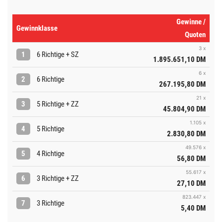
Gewinne /
Gewinnklasse
Quoten
3 x
1
6 Richtige + SZ
1.895.651,10 DM
6 x
2
6 Richtige
267.195,80 DM
21 x
3
5 Richtige + ZZ
45.804,90 DM
1.105 x
4
5 Richtige
2.830,80 DM
49.576 x
5
4 Richtige
56,80 DM
55.617 x
6
3 Richtige + ZZ
27,10 DM
823.447 x
7
3 Richtige
5,40 DM