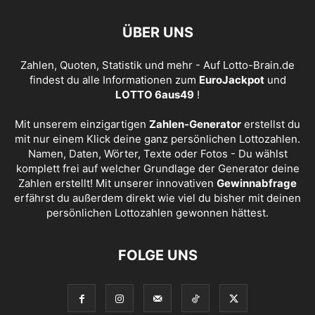
ÜBER UNS
Zahlen, Quoten, Statistik und mehr - Auf Lotto-Brain.de
findest du alle Informationen zum
EuroJackpot
und
LOTTO 6aus49
!
Mit unserem einzigartigen
Zahlen-Generator
erstellst du
mit nur einem Klick deine ganz persönlichen Lottozahlen.
Namen, Daten, Wörter, Texte oder Fotos - Du wählst
komplett frei auf welcher Grundlage der Generator deine
Zahlen erstellt! Mit unserer innovativen
Gewinnabfrage
erfährst du außerdem direkt wie viel du bisher mit deinen
persönlichen Lottozahlen gewonnen hättest.
FOLGE UNS