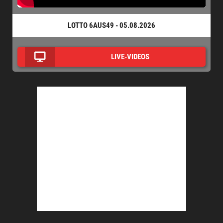
LOTTO 6AUS49 - 05.08.2026
LIVE-VIDEOS