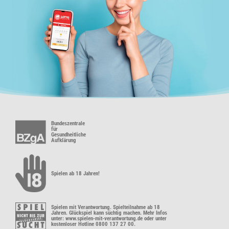
Bundeszentrale
für
Gesundheitliche
Aufklärung
Spielen ab 18 Jahren!
Spielen mit Verantwortung. Spielteilnahme ab 18
Jahren. Glückspiel kann süchtig machen. Mehr Infos
unter: www.spielen-mit-verantwortung.de oder unter
kostenloser Hotline 0800 137 27 00.