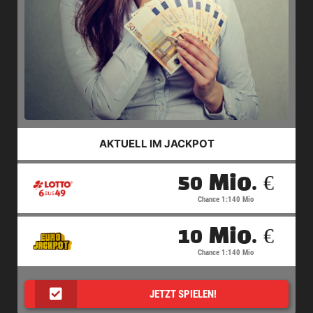
AKTUELL IM JACKPOT
50 Mio. €
Chance 1:140 Mio
10 Mio. €
Chance 1:140 Mio
JETZT SPIELEN!