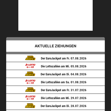
AKTUELLE ZIEHUNGEN
Der EuroJackpot am Fr. 07.08.2026
Die Lottozahlen am Mi. 05.08.2026
Der EuroJackpot am Di. 04.08.2026
Die Lottozahlen am Sa. 01.08.2026
Der EuroJackpot am Fr. 31.07.2026
Die Lottozahlen am Mi. 29.07.2026
Der EuroJackpot am Di. 28.07.2026