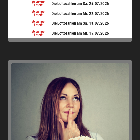
Die Lottozahlen am Sa. 25.07.2026
Die Lottozahlen am Mi. 22.07.2026
Die Lottozahlen am Sa. 18.07.2026
Die Lottozahlen am Mi. 15.07.2026