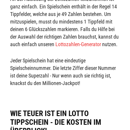
ganz einfach. Ein Spielschein enthält in der Regel 14
Tippfelder, welche aus je 49 Zahlen bestehen. Um
mitzuspielen, musst du mindestens 1 Tippfeld mit
deinen 6 Glückszahlen markieren. Falls du Hilfe bei
der Auswahl der richtigen Zahlen brauchst, kannst du
auch einfach unseren
Lottozahlen-Generator
nutzen.
Jeder Spielschein hat eine eindeutige
Spielscheinnummer. Die letzte Ziffer dieser Nummer
ist deine Superzahl - Nur wenn auch sie richtig ist,
knackst du den Millionen-Jackpot!
WIE TEUER IST EIN LOTTO
TIPPSCHEIN - DIE KOSTEN IM