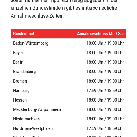
einzelnen Bundesländern gibt es unterschiedliche
Annahmeschluss-Zeiten.
Bundesland
Annahmeschluss Mi. / Sa.
Baden-Württemberg
18:00 Uhr / 19:00 Uhr
Bayern
18:00 Uhr / 19:00 Uhr
Berlin
18:00 Uhr / 19:00 Uhr
Brandenburg
18:00 Uhr / 19:00 Uhr
Bremen
18:00 Uhr / 19:00 Uhr
Hamburg
17:59 Uhr / 18:59 Uhr
Hessen
18:00 Uhr / 19:00 Uhr
Mecklenburg-Vorpommern
18:00 Uhr / 19:00 Uhr
Niedersachsen
18:00 Uhr / 19:00 Uhr
Nordrhein-Westphalen
17:59 Uhr / 18:59 Uhr