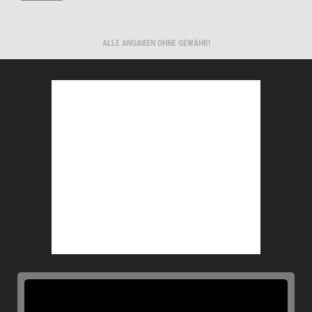
ALLE ANGABEN OHNE GEWÄHR!