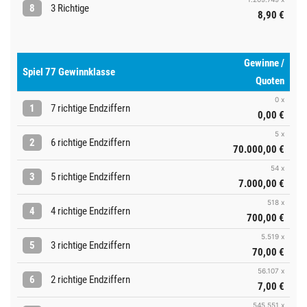
8
3 Richtige
8,90 €
Gewinne /
Spiel 77 Gewinnklasse
Quoten
0 x
1
7 richtige Endziffern
0,00 €
5 x
2
6 richtige Endziffern
70.000,00 €
54 x
3
5 richtige Endziffern
7.000,00 €
518 x
4
4 richtige Endziffern
700,00 €
5.519 x
5
3 richtige Endziffern
70,00 €
56.107 x
6
2 richtige Endziffern
7,00 €
545.551 x