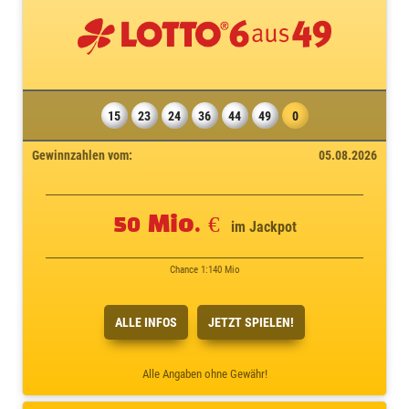
15
23
24
36
44
49
0
Gewinnzahlen vom:
05.08.2026
50 Mio. €
im Jackpot
Chance 1:140 Mio
ALLE INFOS
JETZT SPIELEN!
Alle Angaben ohne Gewähr!