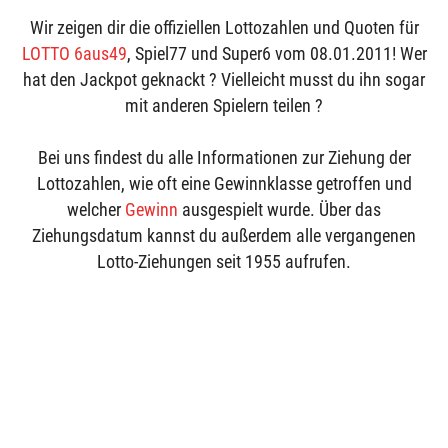
Wir zeigen dir die offiziellen Lottozahlen und Quoten für
LOTTO 6aus49
, Spiel77 und Super6 vom 08.01.2011! Wer
hat den Jackpot geknackt ? Vielleicht musst du ihn sogar
mit anderen Spielern teilen ?
Bei uns findest du alle Informationen zur Ziehung der
Lottozahlen, wie oft eine Gewinnklasse getroffen und
welcher
Gewinn
ausgespielt wurde. Über das
Ziehungsdatum kannst du außerdem alle vergangenen
Lotto-Ziehungen seit 1955 aufrufen.