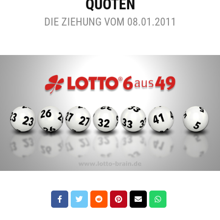
QUOTEN
DIE ZIEHUNG VOM 08.01.2011