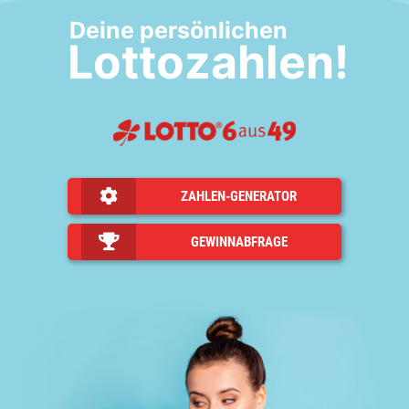
Deine persönlichen
Lottozahlen!
ZAHLEN-GENERATOR
GEWINNABFRAGE