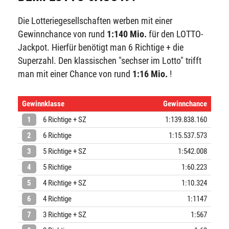
Die Lotteriegesellschaften werben mit einer
Gewinnchance von rund
1:140 Mio.
für den LOTTO-
Jackpot. Hierfür benötigt man 6 Richtige + die
Superzahl. Den klassischen "sechser im Lotto" trifft
man mit einer Chance von rund
1:16 Mio.
!
Gewinnklasse
Gewinnchance
1
6 Richtige + SZ
1:139.838.160
2
6 Richtige
1:15.537.573
3
5 Richtige + SZ
1:542.008
4
5 Richtige
1:60.223
5
4 Richtige + SZ
1:10.324
6
4 Richtige
1:1147
7
3 Richtige + SZ
1:567