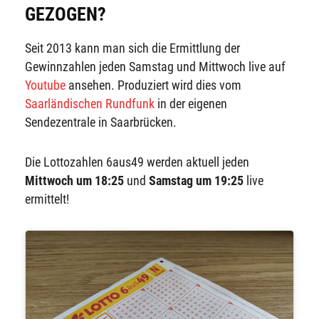
GEZOGEN?
Seit 2013 kann man sich die Ermittlung der
Gewinnzahlen jeden Samstag und Mittwoch live auf
Youtube
ansehen. Produziert wird dies vom
Saarländischen Rundfunk
in der eigenen
Sendezentrale in Saarbrücken.
Die Lottozahlen 6aus49 werden aktuell jeden
Mittwoch um 18:25
und
Samstag um 19:25
live
ermittelt!