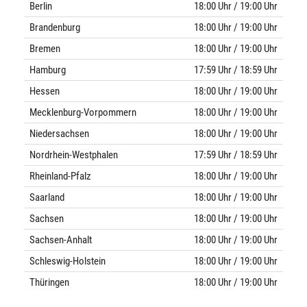
Berlin
18:00 Uhr / 19:00 Uhr
Brandenburg
18:00 Uhr / 19:00 Uhr
Bremen
18:00 Uhr / 19:00 Uhr
Hamburg
17:59 Uhr / 18:59 Uhr
Hessen
18:00 Uhr / 19:00 Uhr
Mecklenburg-Vorpommern
18:00 Uhr / 19:00 Uhr
Niedersachsen
18:00 Uhr / 19:00 Uhr
Nordrhein-Westphalen
17:59 Uhr / 18:59 Uhr
Rheinland-Pfalz
18:00 Uhr / 19:00 Uhr
Saarland
18:00 Uhr / 19:00 Uhr
Sachsen
18:00 Uhr / 19:00 Uhr
Sachsen-Anhalt
18:00 Uhr / 19:00 Uhr
Schleswig-Holstein
18:00 Uhr / 19:00 Uhr
Thüringen
18:00 Uhr / 19:00 Uhr