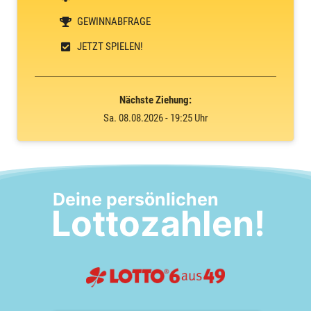
GEWINNABFRAGE
JETZT SPIELEN!
Nächste Ziehung:
Sa. 08.08.2026 - 19:25 Uhr
Deine persönlichen
Lottozahlen!