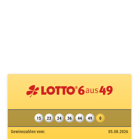
15
23
24
36
44
49
0
Gewinnzahlen vom:
05.08.2026