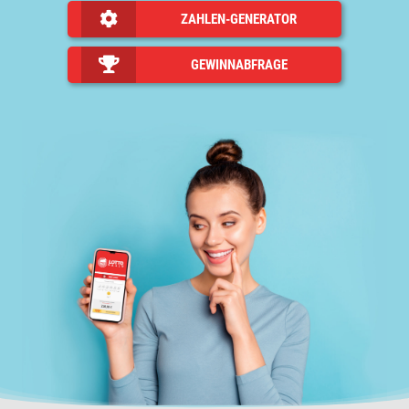
ZAHLEN-GENERATOR
GEWINNABFRAGE