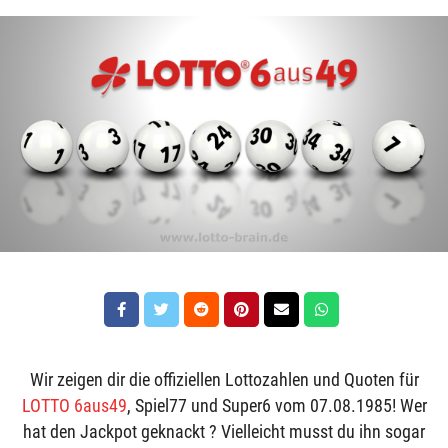
Wir zeigen dir die offiziellen Lottozahlen und Quoten für
LOTTO 6aus49
, Spiel77 und Super6 vom 07.08.1985! Wer
hat den Jackpot geknackt ? Vielleicht musst du ihn sogar