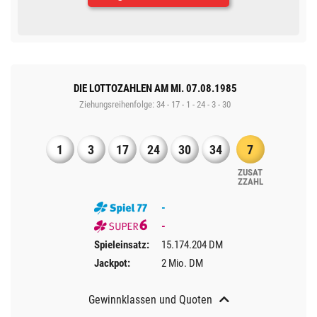
DIE LOTTOZAHLEN AM MI. 07.08.1985
Ziehungsreihenfolge: 34 - 17 - 1 - 24 - 3 - 30
1
3
17
24
30
34
7
ZUSAT
Z​ZAHL
-
-
Spieleinsatz:
15.174.204 DM
Jackpot:
2 Mio. DM
Gewinnklassen und Quoten