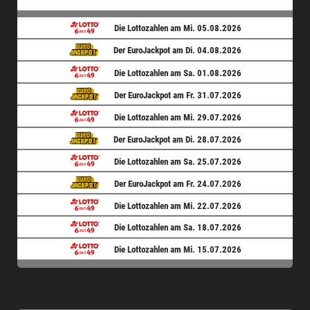
Die Lottozahlen am Mi. 05.08.2026
Der EuroJackpot am Di. 04.08.2026
Die Lottozahlen am Sa. 01.08.2026
Der EuroJackpot am Fr. 31.07.2026
Die Lottozahlen am Mi. 29.07.2026
Der EuroJackpot am Di. 28.07.2026
Die Lottozahlen am Sa. 25.07.2026
Der EuroJackpot am Fr. 24.07.2026
Die Lottozahlen am Mi. 22.07.2026
Die Lottozahlen am Sa. 18.07.2026
Die Lottozahlen am Mi. 15.07.2026