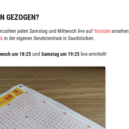
EN GEZOGEN?
nnzahlen jeden Samstag und Mittwoch live auf
Youtube
ansehen
nk
in der eigenen Sendezentrale in Saarbrücken.
twoch um 18:25
und
Samstag um 19:25
live ermittelt!