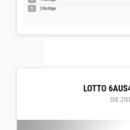
5
3 Richtige
LOTTO 6AUS
DIE ZI