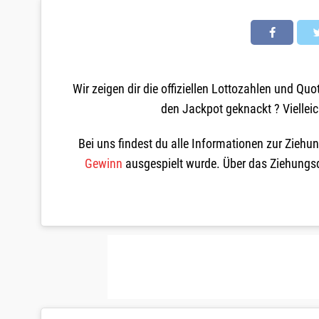
Wir zeigen dir die offiziellen Lottozahlen und Quo
den Jackpot geknackt ? Vielleic
Bei uns findest du alle Informationen zur Ziehu
Gewinn
ausgespielt wurde. Über das Ziehungs