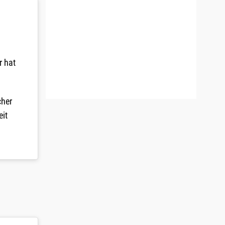
r hat
cher
it