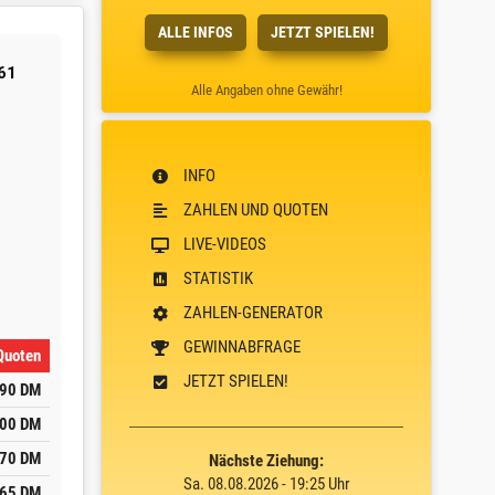
ALLE INFOS
JETZT SPIELEN!
61
Alle Angaben ohne Gewähr!
INFO
ZAHLEN UND QUOTEN
LIVE-VIDEOS
STATISTIK
ZAHLEN-GENERATOR
GEWINNABFRAGE
Quoten
JETZT SPIELEN!
,90 DM
,00 DM
,70 DM
Nächste Ziehung:
Sa. 08.08.2026 - 19:25 Uhr
,65 DM