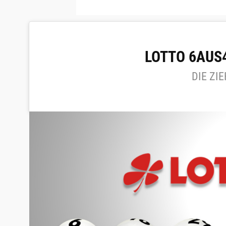
LOTTO 6AUS
DIE ZI