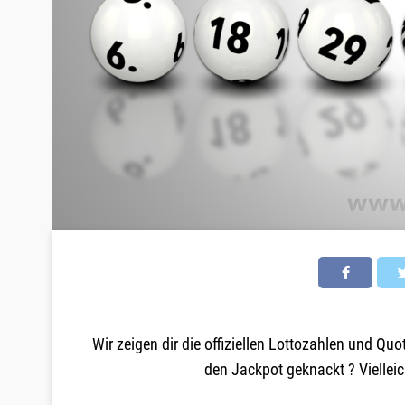
Wir zeigen dir die offiziellen Lottozahlen und Quo
den Jackpot geknackt ? Vielleic