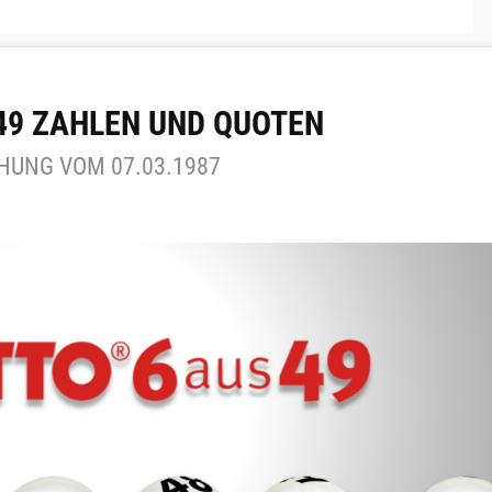
49 ZAHLEN UND QUOTEN
EHUNG VOM 07.03.1987