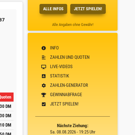
ALLE INFOS
JETZT SPIELEN!
87
Alle Angaben ohne Gewähr!
INFO
ZAHLEN UND QUOTEN
LIVE-VIDEOS
STATISTIK
ZAHLEN-GENERATOR
GEWINNABFRAGE
Quoten
JETZT SPIELEN!
,30 DM
,30 DM
,10 DM
Nächste Ziehung:
Sa. 08.08.2026 - 19:25 Uhr
,50 DM