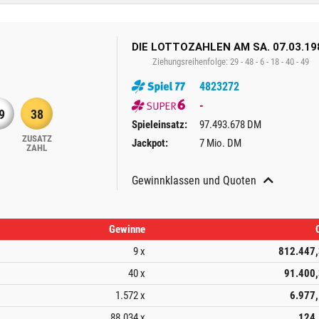
DIE LOTTOZAHLEN AM SA. 07.03.19
Ziehungsreihenfolge: 29 - 48 - 6 - 18 - 40 - 49
4823272
-
9
38
Spieleinsatz:
97.493.678 DM
ZUSATZ​
Jackpot:
7 Mio. DM
ZAHL
Gewinnklassen und Quoten
Gewinne
9 x
812.447
40 x
91.400
1.572 x
6.977
88.034 x
124