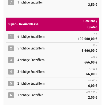
7
1 richtige Endziffer
2,50 €
Gewinne /
Super 6 Gewinnklasse
Quoten
4 x
1
6 richtige Endziffern
100.000,00 €
50 x
2
5 richtige Endziffern
6.666,00 €
432 x
3
4 richtige Endziffern
666,00 €
4.499 x
4
3 richtige Endziffern
66,00 €
44.912 x
5
2 richtige Endziffern
6,00 €
452.755 x
6
1 richtige Endziffer
2,50 €