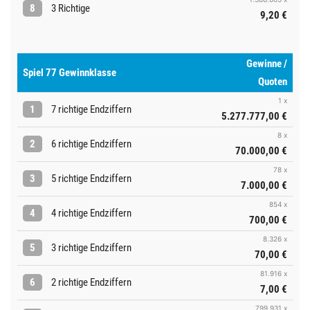
8
3 Richtige
9,20 €
Gewinne /
Spiel 77 Gewinnklasse
Quoten
1 x
1
7 richtige Endziffern
5.277.777,00 €
8 x
2
6 richtige Endziffern
70.000,00 €
78 x
3
5 richtige Endziffern
7.000,00 €
854 x
4
4 richtige Endziffern
700,00 €
8.326 x
5
3 richtige Endziffern
70,00 €
81.916 x
6
2 richtige Endziffern
7,00 €
799.931 x