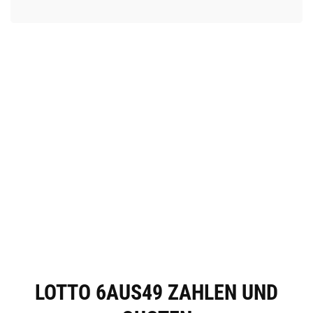
LOTTO 6AUS49 ZAHLEN UND