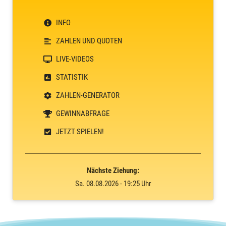
INFO
ZAHLEN UND QUOTEN
LIVE-VIDEOS
STATISTIK
ZAHLEN-GENERATOR
GEWINNABFRAGE
JETZT SPIELEN!
Nächste Ziehung:
Sa. 08.08.2026 - 19:25 Uhr