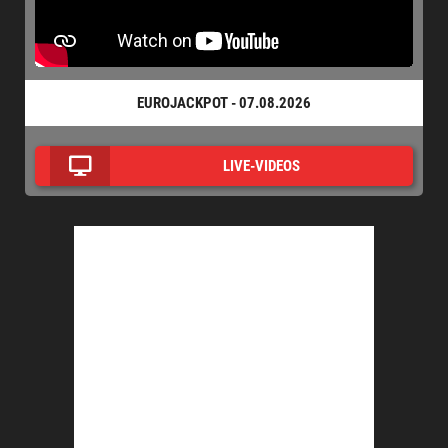
EUROJACKPOT - 07.08.2026
LIVE-VIDEOS