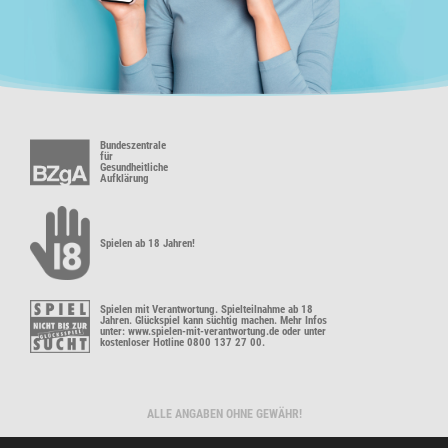
Bundeszentrale
für
Gesundheitliche
Aufklärung
Spielen ab 18 Jahren!
Spielen mit Verantwortung. Spielteilnahme ab 18
Jahren. Glückspiel kann süchtig machen. Mehr Infos
unter: www.spielen-mit-verantwortung.de oder unter
kostenloser Hotline 0800 137 27 00.
ALLE ANGABEN OHNE GEWÄHR!