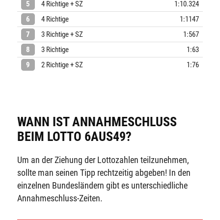
5
4 Richtige + SZ
1:10.324
6
4 Richtige
1:1147
7
3 Richtige + SZ
1:567
8
3 Richtige
1:63
9
2 Richtige + SZ
1:76
WANN IST ANNAHMESCHLUSS
BEIM LOTTO 6AUS49?
Um an der Ziehung der Lottozahlen teilzunehmen,
sollte man seinen Tipp rechtzeitig abgeben! In den
einzelnen Bundesländern gibt es unterschiedliche
Annahmeschluss-Zeiten.