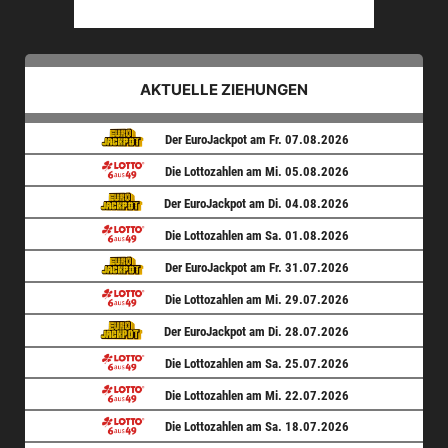
AKTUELLE ZIEHUNGEN
Der EuroJackpot am Fr. 07.08.2026
Die Lottozahlen am Mi. 05.08.2026
Der EuroJackpot am Di. 04.08.2026
Die Lottozahlen am Sa. 01.08.2026
Der EuroJackpot am Fr. 31.07.2026
Die Lottozahlen am Mi. 29.07.2026
Der EuroJackpot am Di. 28.07.2026
Die Lottozahlen am Sa. 25.07.2026
Die Lottozahlen am Mi. 22.07.2026
Die Lottozahlen am Sa. 18.07.2026