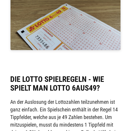
DIE LOTTO SPIELREGELN - WIE
SPIELT MAN LOTTO 6AUS49?
An der Auslosung der Lottozahlen teilzunehmen ist
ganz einfach. Ein Spielschein enthält in der Regel 14
Tippfelder, welche aus je 49 Zahlen bestehen. Um
mitzuspielen, musst du mindestens 1 Tippfeld mit