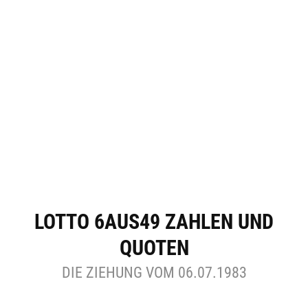
LOTTO 6AUS49 ZAHLEN UND
QUOTEN
DIE ZIEHUNG VOM 06.07.1983