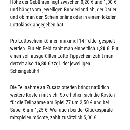
Höhe der Gebühren liegt zwischen 0,20 € und 1,00 €
und hängt vom jeweiligen Bundesland ab, der Dauer
und ob man den Schein online oder in einem lokalen
Lottokiosk abgegeben hat.
Pro Lottoschein können maximal 14 Felder gespielt
werden. Für ein Feld zahlt man einheitlich
1,20 €
. Für
einen voll ausgefüllten Lotto Tippschein zahlt man
derzeit also
16,80 €
zzgl. der jeweiligen
Scheingebühr!
Die Teilnahme an Zusatzlotterien bringt natürlich
weitere Kosten mit sich! So erhöhen sich die Kosten
für die Teilnahme am Spiel 77 um 2,50 € und bei
Super 6 um 1,25 €. Wer auch bei der Glücksspirale
mitspielen möchte, zahlt zusätzlich 5,00 €.