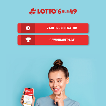
ZAHLEN-GENERATOR
GEWINNABFRAGE