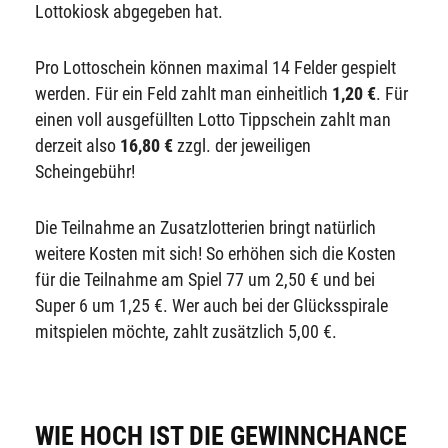
Lottokiosk abgegeben hat.
Pro Lottoschein können maximal 14 Felder gespielt
werden. Für ein Feld zahlt man einheitlich
1,20 €
. Für
einen voll ausgefüllten Lotto Tippschein zahlt man
derzeit also
16,80 €
zzgl. der jeweiligen
Scheingebühr!
Die Teilnahme an Zusatzlotterien bringt natürlich
weitere Kosten mit sich! So erhöhen sich die Kosten
für die Teilnahme am Spiel 77 um 2,50 € und bei
Super 6 um 1,25 €. Wer auch bei der Glücksspirale
mitspielen möchte, zahlt zusätzlich 5,00 €.
WIE HOCH IST DIE GEWINNCHANCE