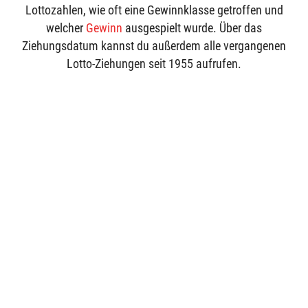
Lottozahlen, wie oft eine Gewinnklasse getroffen und
welcher
Gewinn
ausgespielt wurde. Über das
Ziehungsdatum kannst du außerdem alle vergangenen
Lotto-Ziehungen seit 1955 aufrufen.