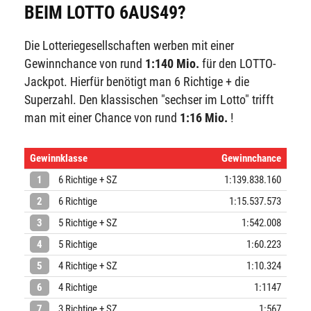
BEIM LOTTO 6AUS49?
Die Lotteriegesellschaften werben mit einer
Gewinnchance von rund
1:140 Mio.
für den LOTTO-
Jackpot. Hierfür benötigt man 6 Richtige + die
Superzahl. Den klassischen "sechser im Lotto" trifft
man mit einer Chance von rund
1:16 Mio.
!
Gewinnklasse
Gewinnchance
1
6 Richtige + SZ
1:139.838.160
2
6 Richtige
1:15.537.573
3
5 Richtige + SZ
1:542.008
4
5 Richtige
1:60.223
5
4 Richtige + SZ
1:10.324
6
4 Richtige
1:1147
7
3 Richtige + SZ
1:567