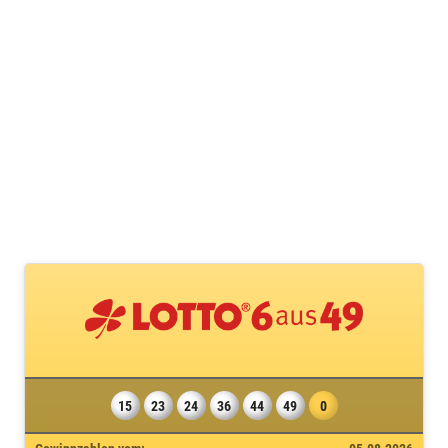
15
23
24
36
44
49
0