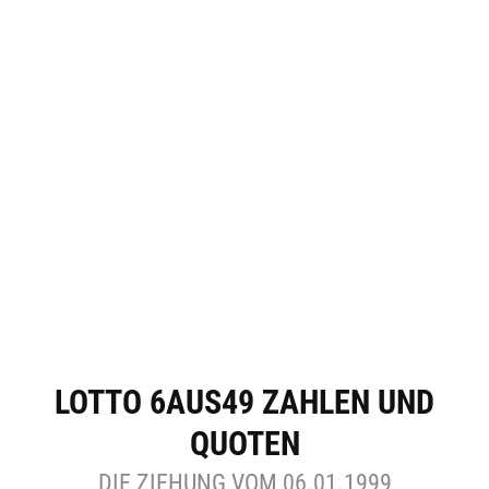
LOTTO 6AUS49 ZAHLEN UND
QUOTEN
DIE ZIEHUNG VOM 06.01.1999