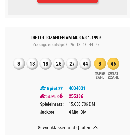
DIE LOTTOZAHLEN AM MI. 06.01.1999
Ziehungsreihenfolge: 3 - 26 - 13 - 18 - 44 - 27
3
13
18
26
27
44
3
46
SUPER​
ZUSAT
ZAHL
Z​ZAHL
4004031
255386
Spieleinsatz:
15.650.706 DM
Jackpot:
4 Mio. DM
Gewinnklassen und Quoten