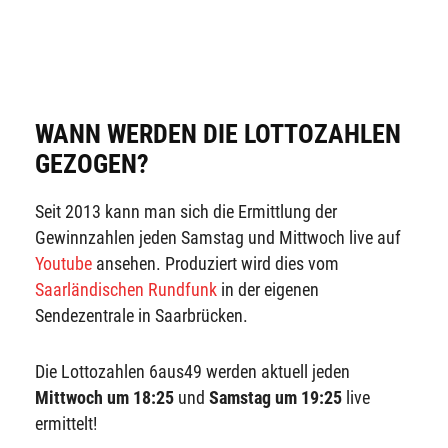
WANN WERDEN DIE LOTTOZAHLEN
GEZOGEN?
Seit 2013 kann man sich die Ermittlung der
Gewinnzahlen jeden Samstag und Mittwoch live auf
Youtube
ansehen. Produziert wird dies vom
Saarländischen Rundfunk
in der eigenen
Sendezentrale in Saarbrücken.
Die Lottozahlen 6aus49 werden aktuell jeden
Mittwoch um 18:25
und
Samstag um 19:25
live
ermittelt!