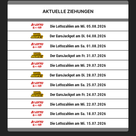
AKTUELLE ZIEHUNGEN
Die Lottozahlen am Mi. 05.08.2026
Der EuroJackpot am Di. 04.08.2026
Die Lottozahlen am Sa. 01.08.2026
Der EuroJackpot am Fr. 31.07.2026
Die Lottozahlen am Mi. 29.07.2026
Der EuroJackpot am Di. 28.07.2026
Die Lottozahlen am Sa. 25.07.2026
Der EuroJackpot am Fr. 24.07.2026
Die Lottozahlen am Mi. 22.07.2026
Die Lottozahlen am Sa. 18.07.2026
Die Lottozahlen am Mi. 15.07.2026