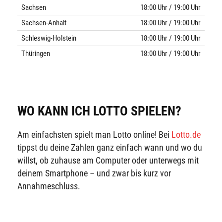
Sachsen
18:00 Uhr / 19:00 Uhr
Sachsen-Anhalt
18:00 Uhr / 19:00 Uhr
Schleswig-Holstein
18:00 Uhr / 19:00 Uhr
Thüringen
18:00 Uhr / 19:00 Uhr
WO KANN ICH LOTTO SPIELEN?
Am einfachsten spielt man Lotto online! Bei
Lotto.de
tippst du deine Zahlen ganz einfach wann und wo du
willst, ob zuhause am Computer oder unterwegs mit
deinem Smartphone – und zwar bis kurz vor
Annahmeschluss.