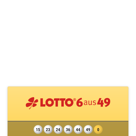
15
23
24
36
44
49
0