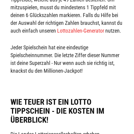
mitzuspielen, musst du mindestens 1 Tippfeld mit
deinen 6 Glückszahlen markieren. Falls du Hilfe bei
der Auswahl der richtigen Zahlen brauchst, kannst du
auch einfach unseren
Lottozahlen-Generator
nutzen.
Jeder Spielschein hat eine eindeutige
Spielscheinnummer. Die letzte Ziffer dieser Nummer
ist deine Superzahl - Nur wenn auch sie richtig ist,
knackst du den Millionen-Jackpot!
WIE TEUER IST EIN LOTTO
TIPPSCHEIN - DIE KOSTEN IM
ÜBERBLICK!