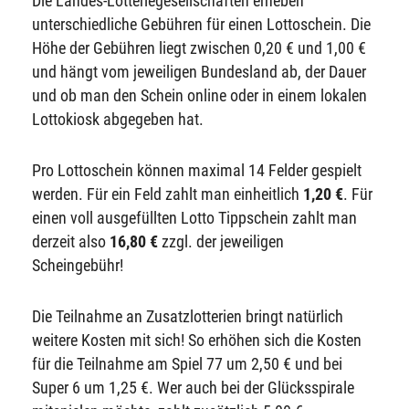
Die Landes-Lotteriegesellschaften erheben
unterschiedliche Gebühren für einen Lottoschein. Die
Höhe der Gebühren liegt zwischen 0,20 € und 1,00 €
und hängt vom jeweiligen Bundesland ab, der Dauer
und ob man den Schein online oder in einem lokalen
Lottokiosk abgegeben hat.
Pro Lottoschein können maximal 14 Felder gespielt
werden. Für ein Feld zahlt man einheitlich
1,20 €
. Für
einen voll ausgefüllten Lotto Tippschein zahlt man
derzeit also
16,80 €
zzgl. der jeweiligen
Scheingebühr!
Die Teilnahme an Zusatzlotterien bringt natürlich
weitere Kosten mit sich! So erhöhen sich die Kosten
für die Teilnahme am Spiel 77 um 2,50 € und bei
Super 6 um 1,25 €. Wer auch bei der Glücksspirale