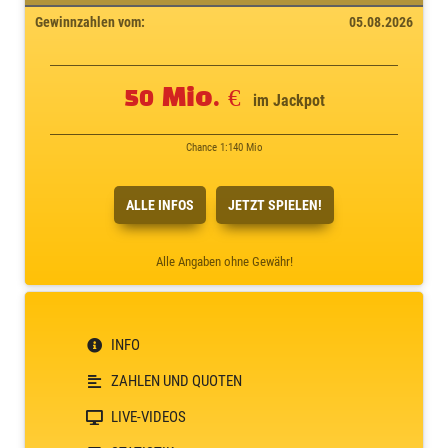
Gewinnzahlen vom:
05.08.2026
50 Mio. €
im Jackpot
Chance 1:140 Mio
ALLE INFOS
JETZT SPIELEN!
Alle Angaben ohne Gewähr!
INFO
ZAHLEN UND QUOTEN
LIVE-VIDEOS