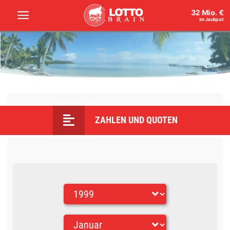
32 Mio. €
im Jackpot
ZAHLEN UND QUOTEN