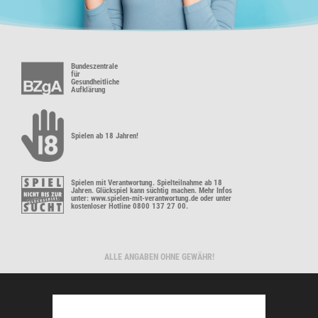
Bundeszentrale
für
Gesundheitliche
Aufklärung
Spielen ab 18 Jahren!
Spielen mit Verantwortung. Spielteilnahme ab 18
Jahren. Glückspiel kann süchtig machen. Mehr Infos
unter: www.spielen-mit-verantwortung.de oder unter
kostenloser Hotline 0800 137 27 00.
ALLE ANGABEN OHNE GEWÄHR!