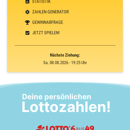
STATISTIK
ZAHLEN-GENERATOR
GEWINNABFRAGE
JETZT SPIELEN!
Nächste Ziehung:
Sa. 08.08.2026 - 19:25 Uhr
Deine persönlichen
Lottozahlen!