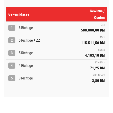
Gewinne /
Gewinnklasse
Quoten
2 x
1
6 Richtige
500.000,00 DM
15 x
2
5 Richtige + ZZ
115.511,50 DM
636 x
3
5 Richtige
4.103,10 DM
37.485 x
4
4 Richtige
71,25 DM
700.854 x
5
3 Richtige
3,80 DM