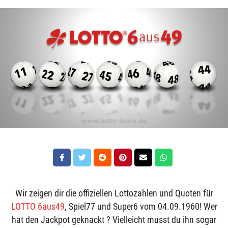
Wir zeigen dir die offiziellen Lottozahlen und Quoten für
LOTTO 6aus49
, Spiel77 und Super6 vom 04.09.1960! Wer
hat den Jackpot geknackt ? Vielleicht musst du ihn sogar