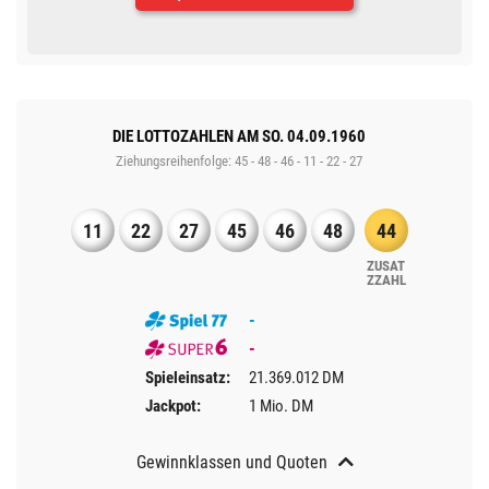
DIE LOTTOZAHLEN AM SO. 04.09.1960
Ziehungsreihenfolge: 45 - 48 - 46 - 11 - 22 - 27
11
22
27
45
46
48
44
ZUSAT
Z​ZAHL
-
-
Spieleinsatz:
21.369.012 DM
Jackpot:
1 Mio. DM
Gewinnklassen und Quoten