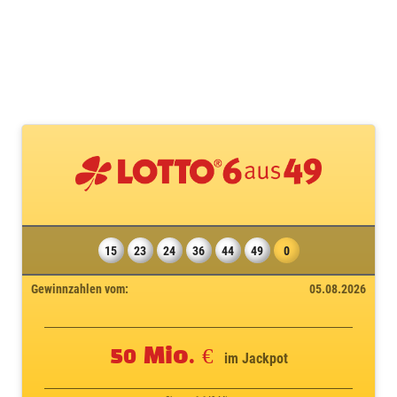
15
23
24
36
44
49
0
Gewinnzahlen vom:
05.08.2026
50 Mio. €
im Jackpot