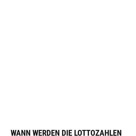
WANN WERDEN DIE LOTTOZAHLEN