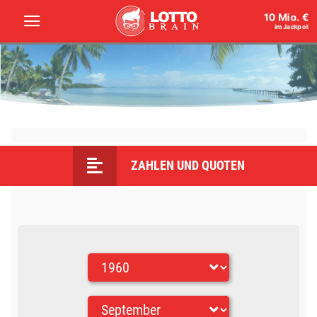
10 Mio. €
im Jackpot
ZAHLEN UND QUOTEN