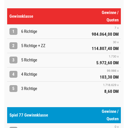
Gewinne /
Gewinnklasse
Quoten
7 x
1
6 Richtige
984.064,00 DM
30 x
2
5 Richtige + ZZ
114.807,40 DM
1.730 x
3
5 Richtige
5.972,60 DM
99.986 x
4
4 Richtige
103,30 DM
1.718.629 x
5
3 Richtige
8,60 DM
Gewinne /
Spiel 77 Gewinnklasse
Quoten
0 x