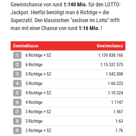
Gewinnchance von rund
1:140 Mio.
für den LOTTO-
Jackpot. Hierfür benötigt man 6 Richtige + die
Superzahl. Den klassischen "sechser im Lotto" trifft
man mit einer Chance von rund
1:16 Mio.
!
Gewinnklasse
Gewinnchance
1
6 Richtige + SZ
1:139.838.160
2
6 Richtige
1:15.537.573
3
5 Richtige + SZ
1:542.008
4
5 Richtige
1:60.223
5
4 Richtige + SZ
1:10.324
6
4 Richtige
1:1147
7
3 Richtige + SZ
1:567
8
3 Richtige
1:63
9
2 Richtige + SZ
1:76