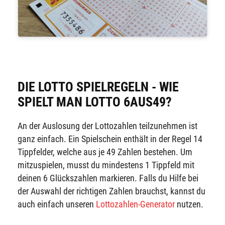
DIE LOTTO SPIELREGELN - WIE
SPIELT MAN LOTTO 6AUS49?
An der Auslosung der Lottozahlen teilzunehmen ist
ganz einfach. Ein Spielschein enthält in der Regel 14
Tippfelder, welche aus je 49 Zahlen bestehen. Um
mitzuspielen, musst du mindestens 1 Tippfeld mit
deinen 6 Glückszahlen markieren. Falls du Hilfe bei
der Auswahl der richtigen Zahlen brauchst, kannst du
auch einfach unseren
Lottozahlen-Generator
nutzen.