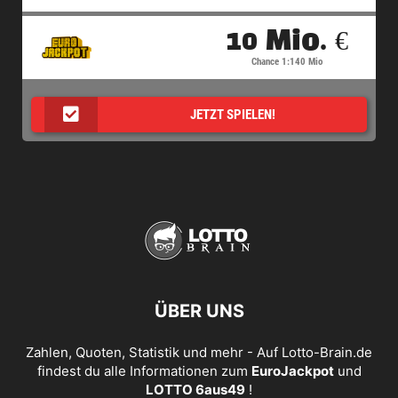
10 Mio. €
Chance 1:140 Mio
JETZT SPIELEN!
ÜBER UNS
Zahlen, Quoten, Statistik und mehr - Auf Lotto-Brain.de
findest du alle Informationen zum
EuroJackpot
und
LOTTO 6aus49
!