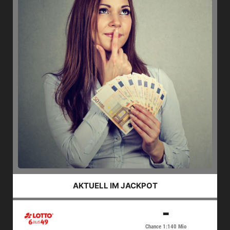
AKTUELL IM JACKPOT
-
Chance 1:140 Mio