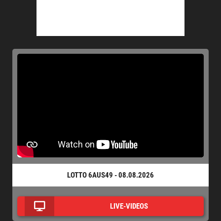
LOTTO 6AUS49 - 08.08.2026
LIVE-VIDEOS