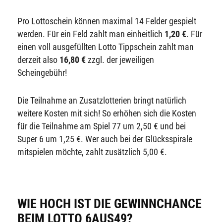
Pro Lottoschein können maximal 14 Felder gespielt
werden. Für ein Feld zahlt man einheitlich
1,20 €
. Für
einen voll ausgefüllten Lotto Tippschein zahlt man
derzeit also
16,80 €
zzgl. der jeweiligen
Scheingebühr!
Die Teilnahme an Zusatzlotterien bringt natürlich
weitere Kosten mit sich! So erhöhen sich die Kosten
für die Teilnahme am Spiel 77 um 2,50 € und bei
Super 6 um 1,25 €. Wer auch bei der Glücksspirale
mitspielen möchte, zahlt zusätzlich 5,00 €.
WIE HOCH IST DIE GEWINNCHANCE
BEIM LOTTO 6AUS49?