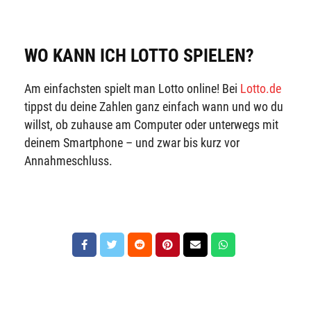
WO KANN ICH LOTTO SPIELEN?
Am einfachsten spielt man Lotto online! Bei
Lotto.de
tippst du deine Zahlen ganz einfach wann und wo du
willst, ob zuhause am Computer oder unterwegs mit
deinem Smartphone – und zwar bis kurz vor
Annahmeschluss.