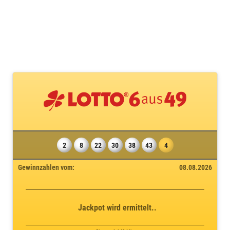
2
8
22
30
38
43
4
Gewinnzahlen vom:
08.08.2026
Jackpot wird ermittelt..