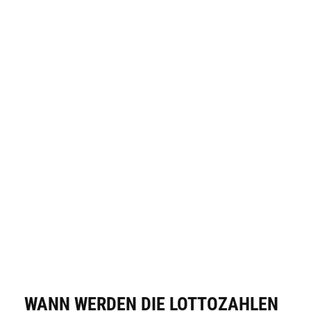
WANN WERDEN DIE LOTTOZAHLEN