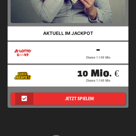
AKTUELL IM JACKPOT
-
Chance 1:140 Mio
10 Mio. €
Chance 1:140 Mio
JETZT SPIELEN!