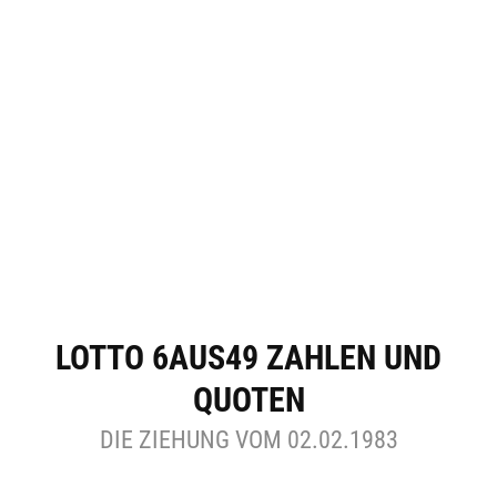
LOTTO 6AUS49 ZAHLEN UND
QUOTEN
DIE ZIEHUNG VOM 02.02.1983