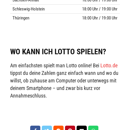
Sachsen-Anhalt
18:00 Uhr / 19:00 Uhr
Schleswig-Holstein
18:00 Uhr / 19:00 Uhr
Thüringen
18:00 Uhr / 19:00 Uhr
WO KANN ICH LOTTO SPIELEN?
Am einfachsten spielt man Lotto online! Bei
Lotto.de
tippst du deine Zahlen ganz einfach wann und wo du
willst, ob zuhause am Computer oder unterwegs mit
deinem Smartphone – und zwar bis kurz vor
Annahmeschluss.