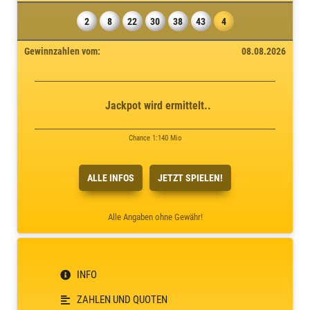
2
8
22
30
38
43
4
Gewinnzahlen vom:
08.08.2026
Jackpot wird ermittelt..
Chance 1:140 Mio
ALLE INFOS
JETZT SPIELEN!
Alle Angaben ohne Gewähr!
INFO
ZAHLEN UND QUOTEN