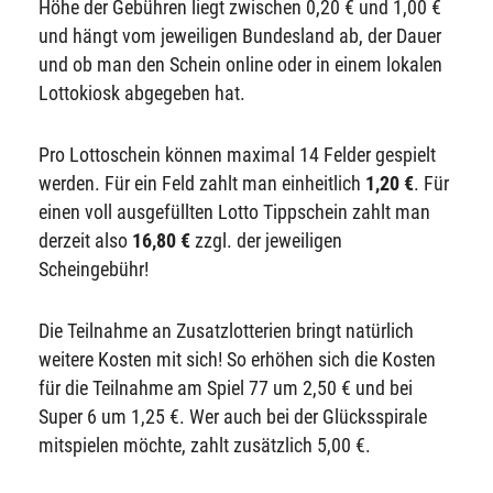
Höhe der Gebühren liegt zwischen 0,20 € und 1,00 €
und hängt vom jeweiligen Bundesland ab, der Dauer
und ob man den Schein online oder in einem lokalen
Lottokiosk abgegeben hat.
Pro Lottoschein können maximal 14 Felder gespielt
werden. Für ein Feld zahlt man einheitlich
1,20 €
. Für
einen voll ausgefüllten Lotto Tippschein zahlt man
derzeit also
16,80 €
zzgl. der jeweiligen
Scheingebühr!
Die Teilnahme an Zusatzlotterien bringt natürlich
weitere Kosten mit sich! So erhöhen sich die Kosten
für die Teilnahme am Spiel 77 um 2,50 € und bei
Super 6 um 1,25 €. Wer auch bei der Glücksspirale
mitspielen möchte, zahlt zusätzlich 5,00 €.