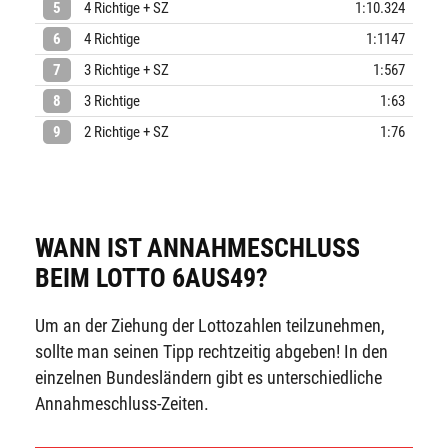
5
4 Richtige + SZ
1:10.324
6
4 Richtige
1:1147
7
3 Richtige + SZ
1:567
8
3 Richtige
1:63
9
2 Richtige + SZ
1:76
WANN IST ANNAHMESCHLUSS
BEIM LOTTO 6AUS49?
Um an der Ziehung der Lottozahlen teilzunehmen,
sollte man seinen Tipp rechtzeitig abgeben! In den
einzelnen Bundesländern gibt es unterschiedliche
Annahmeschluss-Zeiten.