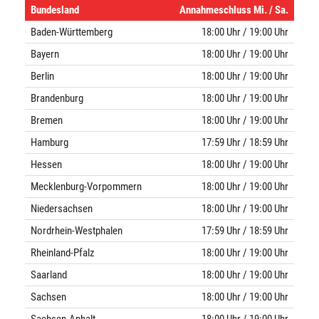
Bundesland
Annahmeschluss Mi. / Sa.
Baden-Württemberg
18:00 Uhr / 19:00 Uhr
Bayern
18:00 Uhr / 19:00 Uhr
Berlin
18:00 Uhr / 19:00 Uhr
Brandenburg
18:00 Uhr / 19:00 Uhr
Bremen
18:00 Uhr / 19:00 Uhr
Hamburg
17:59 Uhr / 18:59 Uhr
Hessen
18:00 Uhr / 19:00 Uhr
Mecklenburg-Vorpommern
18:00 Uhr / 19:00 Uhr
Niedersachsen
18:00 Uhr / 19:00 Uhr
Nordrhein-Westphalen
17:59 Uhr / 18:59 Uhr
Rheinland-Pfalz
18:00 Uhr / 19:00 Uhr
Saarland
18:00 Uhr / 19:00 Uhr
Sachsen
18:00 Uhr / 19:00 Uhr