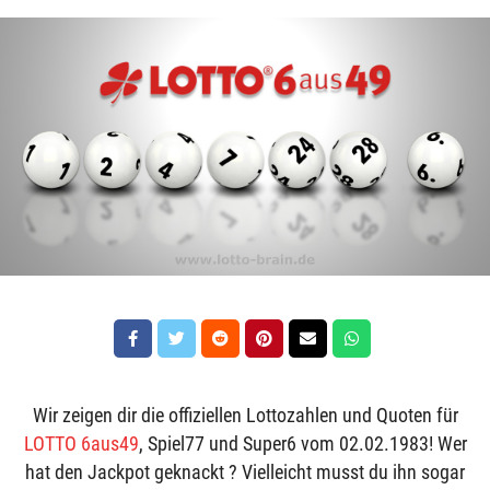
Wir zeigen dir die offiziellen Lottozahlen und Quoten für
LOTTO 6aus49
, Spiel77 und Super6 vom 02.02.1983! Wer
hat den Jackpot geknackt ? Vielleicht musst du ihn sogar