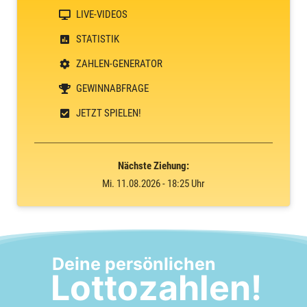
LIVE-VIDEOS
STATISTIK
ZAHLEN-GENERATOR
GEWINNABFRAGE
JETZT SPIELEN!
Nächste Ziehung:
Mi. 11.08.2026 - 18:25 Uhr
Deine persönlichen
Lottozahlen!