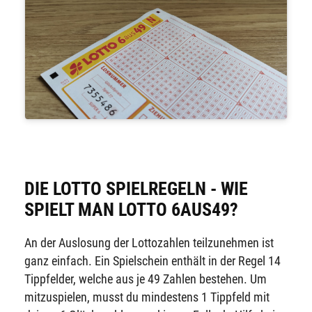
DIE LOTTO SPIELREGELN - WIE
SPIELT MAN LOTTO 6AUS49?
An der Auslosung der Lottozahlen teilzunehmen ist
ganz einfach. Ein Spielschein enthält in der Regel 14
Tippfelder, welche aus je 49 Zahlen bestehen. Um
mitzuspielen, musst du mindestens 1 Tippfeld mit