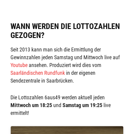
WANN WERDEN DIE LOTTOZAHLEN
GEZOGEN?
Seit 2013 kann man sich die Ermittlung der
Gewinnzahlen jeden Samstag und Mittwoch live auf
Youtube
ansehen. Produziert wird dies vom
Saarländischen Rundfunk
in der eigenen
Sendezentrale in Saarbrücken.
Die Lottozahlen 6aus49 werden aktuell jeden
Mittwoch um 18:25
und
Samstag um 19:25
live
ermittelt!