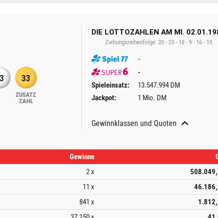
DIE LOTTOZAHLEN AM MI. 02.01.19
Ziehungsreihenfolge: 20 - 23 - 18 - 9 - 16 - 15
-
-
3
33
Spieleinsatz:
13.547.994 DM
ZUSATZ​
Jackpot:
1 Mio. DM
ZAHL
Gewinnklassen und Quoten
Gewinne
2 x
508.049
11 x
46.186
841 x
1.812
37.150 x
41