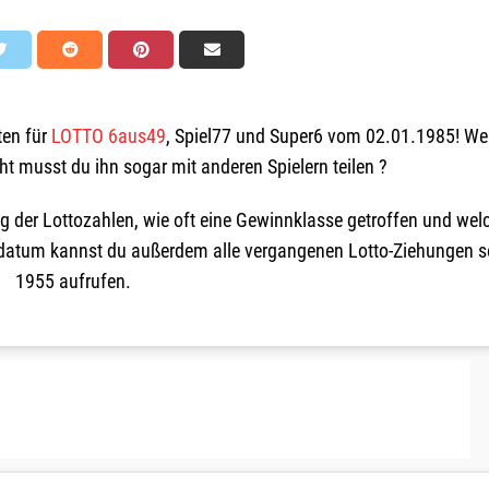
ten für
LOTTO 6aus49
, Spiel77 und Super6 vom 02.01.1985! We
ht musst du ihn sogar mit anderen Spielern teilen ?
ng der Lottozahlen, wie oft eine Gewinnklasse getroffen und wel
datum kannst du außerdem alle vergangenen Lotto-Ziehungen se
1955 aufrufen.