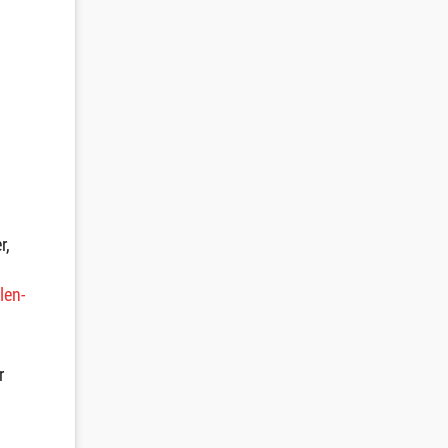
r,
len-
r