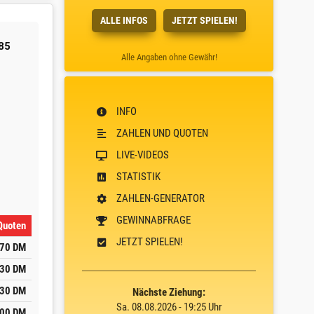
ALLE INFOS
JETZT SPIELEN!
85
Alle Angaben ohne Gewähr!
INFO
ZAHLEN UND QUOTEN
LIVE-VIDEOS
STATISTIK
ZAHLEN-GENERATOR
GEWINNABFRAGE
Quoten
JETZT SPIELEN!
,70 DM
,30 DM
,30 DM
Nächste Ziehung:
Sa. 08.08.2026 - 19:25 Uhr
,00 DM