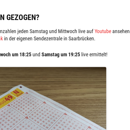
EN GEZOGEN?
nnzahlen jeden Samstag und Mittwoch live auf
Youtube
ansehen
nk
in der eigenen Sendezentrale in Saarbrücken.
twoch um 18:25
und
Samstag um 19:25
live ermittelt!