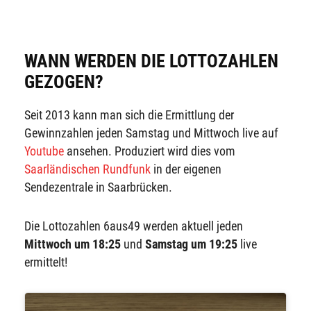
WANN WERDEN DIE LOTTOZAHLEN
GEZOGEN?
Seit 2013 kann man sich die Ermittlung der
Gewinnzahlen jeden Samstag und Mittwoch live auf
Youtube
ansehen. Produziert wird dies vom
Saarländischen Rundfunk
in der eigenen
Sendezentrale in Saarbrücken.
Die Lottozahlen 6aus49 werden aktuell jeden
Mittwoch um 18:25
und
Samstag um 19:25
live
ermittelt!