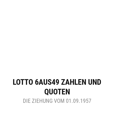
LOTTO 6AUS49 ZAHLEN UND
QUOTEN
DIE ZIEHUNG VOM 01.09.1957