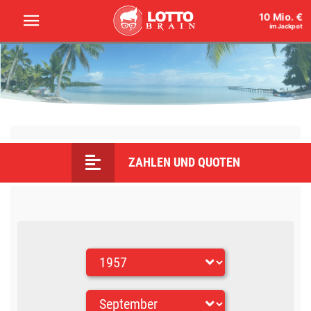
10 Mio. €
im Jackpot
ZAHLEN UND QUOTEN