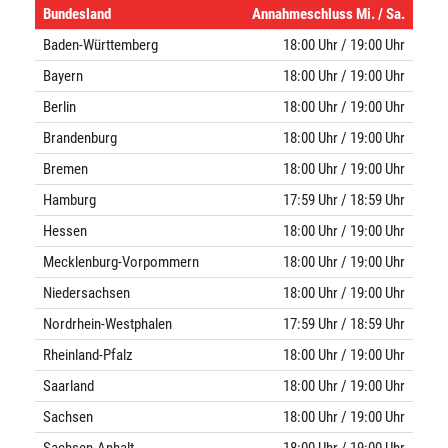
Bundesland
Annahmeschluss Mi. / Sa.
Baden-Württemberg
18:00 Uhr / 19:00 Uhr
Bayern
18:00 Uhr / 19:00 Uhr
Berlin
18:00 Uhr / 19:00 Uhr
Brandenburg
18:00 Uhr / 19:00 Uhr
Bremen
18:00 Uhr / 19:00 Uhr
Hamburg
17:59 Uhr / 18:59 Uhr
Hessen
18:00 Uhr / 19:00 Uhr
Mecklenburg-Vorpommern
18:00 Uhr / 19:00 Uhr
Niedersachsen
18:00 Uhr / 19:00 Uhr
Nordrhein-Westphalen
17:59 Uhr / 18:59 Uhr
Rheinland-Pfalz
18:00 Uhr / 19:00 Uhr
Saarland
18:00 Uhr / 19:00 Uhr
Sachsen
18:00 Uhr / 19:00 Uhr