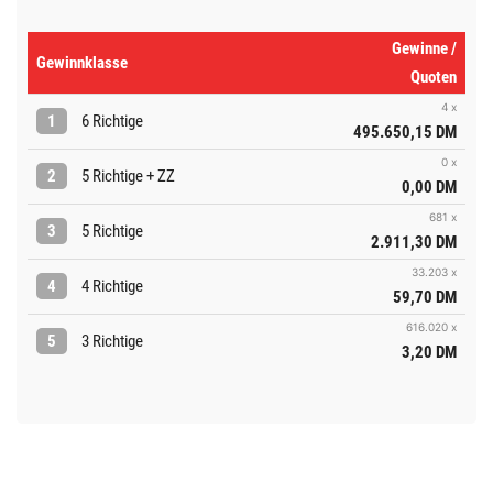
Gewinne /
Gewinnklasse
Quoten
4 x
1
6 Richtige
495.650,15 DM
0 x
2
5 Richtige + ZZ
0,00 DM
681 x
3
5 Richtige
2.911,30 DM
33.203 x
4
4 Richtige
59,70 DM
616.020 x
5
3 Richtige
3,20 DM