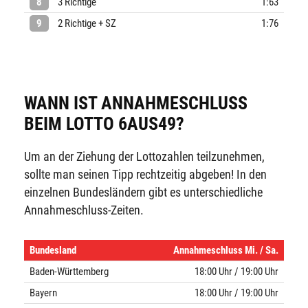
8
3 Richtige
1:63
9
2 Richtige + SZ
1:76
WANN IST ANNAHMESCHLUSS
BEIM LOTTO 6AUS49?
Um an der Ziehung der Lottozahlen teilzunehmen,
sollte man seinen Tipp rechtzeitig abgeben! In den
einzelnen Bundesländern gibt es unterschiedliche
Annahmeschluss-Zeiten.
Bundesland
Annahmeschluss Mi. / Sa.
Baden-Württemberg
18:00 Uhr / 19:00 Uhr
Bayern
18:00 Uhr / 19:00 Uhr