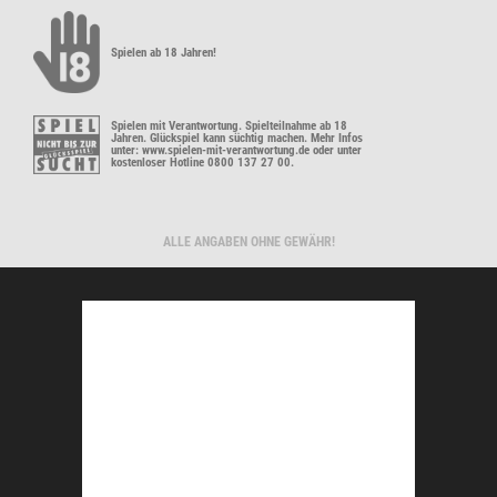
Spielen ab 18 Jahren!
Spielen mit Verantwortung. Spielteilnahme ab 18
Jahren. Glückspiel kann süchtig machen. Mehr Infos
unter: www.spielen-mit-verantwortung.de oder unter
kostenloser Hotline 0800 137 27 00.
ALLE ANGABEN OHNE GEWÄHR!