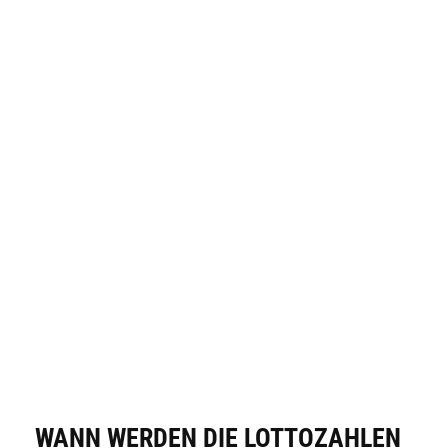
WANN WERDEN DIE LOTTOZAHLEN