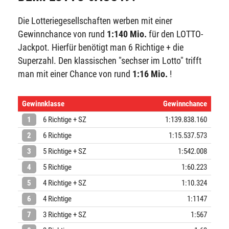
Die Lotteriegesellschaften werben mit einer
Gewinnchance von rund
1:140 Mio.
für den LOTTO-
Jackpot. Hierfür benötigt man 6 Richtige + die
Superzahl. Den klassischen "sechser im Lotto" trifft
man mit einer Chance von rund
1:16 Mio.
!
Gewinnklasse
Gewinnchance
1
6 Richtige + SZ
1:139.838.160
2
6 Richtige
1:15.537.573
3
5 Richtige + SZ
1:542.008
4
5 Richtige
1:60.223
5
4 Richtige + SZ
1:10.324
6
4 Richtige
1:1147
7
3 Richtige + SZ
1:567