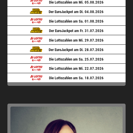
Die Lottozahlen am Mi. 05.08.2026
Der EuroJackpot am Di. 04.08.2026
Die Lottozahlen am Sa. 01.08.2026
Der EuroJackpot am Fr. 31.07.2026
Die Lottozahlen am Mi. 29.07.2026
Der EuroJackpot am Di. 28.07.2026
Die Lottozahlen am Sa. 25.07.2026
Die Lottozahlen am Mi. 22.07.2026
Die Lottozahlen am Sa. 18.07.2026