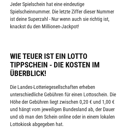
Jeder Spielschein hat eine eindeutige
Spielscheinnummer. Die letzte Ziffer dieser Nummer
ist deine Superzahl - Nur wenn auch sie richtig ist,
knackst du den Millionen-Jackpot!
WIE TEUER IST EIN LOTTO
TIPPSCHEIN - DIE KOSTEN IM
ÜBERBLICK!
Die Landes-Lotteriegesellschaften erheben
unterschiedliche Gebühren für einen Lottoschein. Die
Höhe der Gebühren liegt zwischen 0,20 € und 1,00 €
und hängt vom jeweiligen Bundesland ab, der Dauer
und ob man den Schein online oder in einem lokalen
Lottokiosk abgegeben hat.