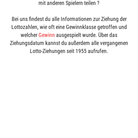
mit anderen Spielern teilen ?
Bei uns findest du alle Informationen zur Ziehung der
Lottozahlen, wie oft eine Gewinnklasse getroffen und
welcher
Gewinn
ausgespielt wurde. Über das
Ziehungsdatum kannst du außerdem alle vergangenen
Lotto-Ziehungen seit 1955 aufrufen.