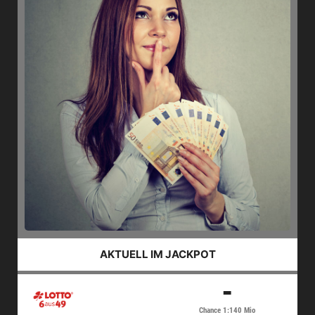
AKTUELL IM JACKPOT
-
Chance 1:140 Mio