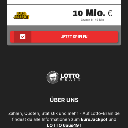
10 Mio. €
Chance 1:140 Mio
JETZT SPIELEN!
ÜBER UNS
Zahlen, Quoten, Statistik und mehr - Auf Lotto-Brain.de
findest du alle Informationen zum
EuroJackpot
und
LOTTO 6aus49
!