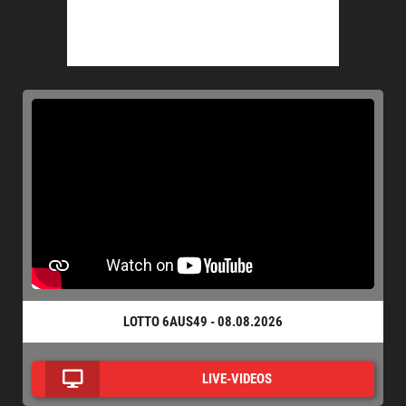
LOTTO 6AUS49 - 08.08.2026
LIVE-VIDEOS