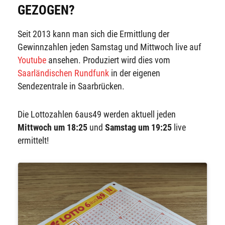
GEZOGEN?
Seit 2013 kann man sich die Ermittlung der
Gewinnzahlen jeden Samstag und Mittwoch live auf
Youtube
ansehen. Produziert wird dies vom
Saarländischen Rundfunk
in der eigenen
Sendezentrale in Saarbrücken.
Die Lottozahlen 6aus49 werden aktuell jeden
Mittwoch um 18:25
und
Samstag um 19:25
live
ermittelt!