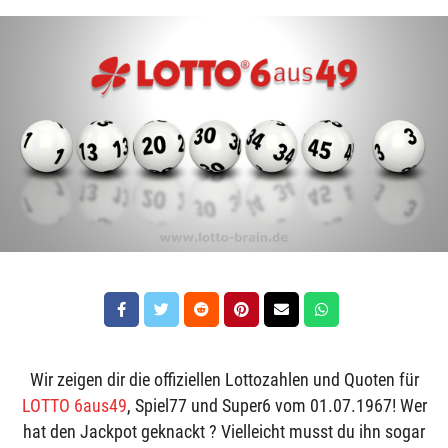
Wir zeigen dir die offiziellen Lottozahlen und Quoten für
LOTTO 6aus49
, Spiel77 und Super6 vom 01.07.1967! Wer
hat den Jackpot geknackt ? Vielleicht musst du ihn sogar