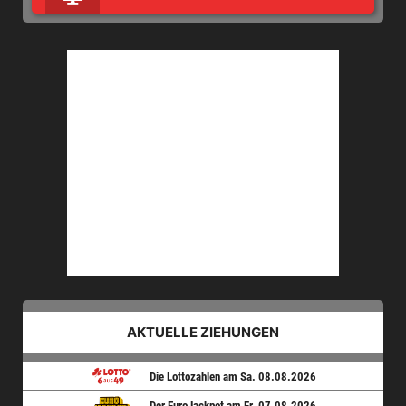
AKTUELLE ZIEHUNGEN
Die Lottozahlen am Sa. 08.08.2026
Der EuroJackpot am Fr. 07.08.2026