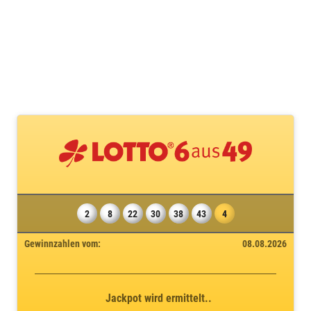
2
8
22
30
38
43
4
Gewinnzahlen vom:
08.08.2026
Jackpot wird ermittelt..