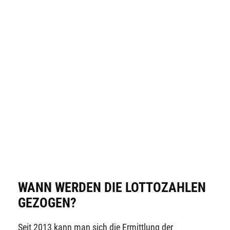
WANN WERDEN DIE LOTTOZAHLEN
GEZOGEN?
Seit 2013 kann man sich die Ermittlung der