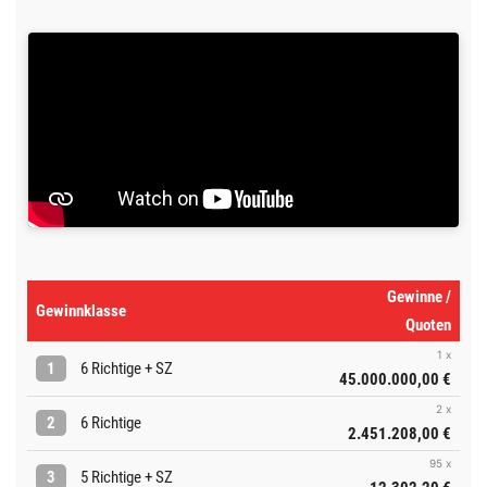
Gewinne /
Gewinnklasse
Quoten
1 x
1
6 Richtige + SZ
45.000.000,00 €
2 x
2
6 Richtige
2.451.208,00 €
95 x
3
5 Richtige + SZ