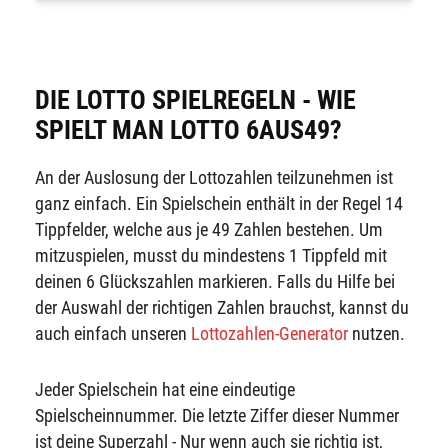
DIE LOTTO SPIELREGELN - WIE
SPIELT MAN LOTTO 6AUS49?
An der Auslosung der Lottozahlen teilzunehmen ist
ganz einfach. Ein Spielschein enthält in der Regel 14
Tippfelder, welche aus je 49 Zahlen bestehen. Um
mitzuspielen, musst du mindestens 1 Tippfeld mit
deinen 6 Glückszahlen markieren. Falls du Hilfe bei
der Auswahl der richtigen Zahlen brauchst, kannst du
auch einfach unseren
Lottozahlen-Generator
nutzen.
Jeder Spielschein hat eine eindeutige
Spielscheinnummer. Die letzte Ziffer dieser Nummer
ist deine Superzahl - Nur wenn auch sie richtig ist,