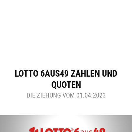
LOTTO 6AUS49 ZAHLEN UND
QUOTEN
DIE ZIEHUNG VOM 01.04.2023