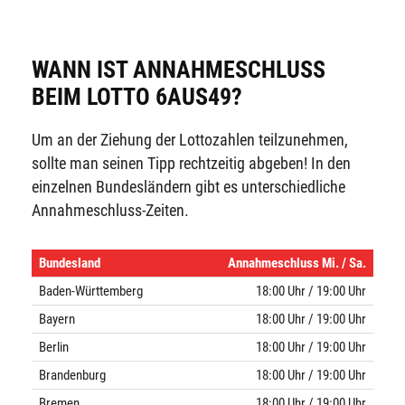
WANN IST ANNAHMESCHLUSS
BEIM LOTTO 6AUS49?
Um an der Ziehung der Lottozahlen teilzunehmen,
sollte man seinen Tipp rechtzeitig abgeben! In den
einzelnen Bundesländern gibt es unterschiedliche
Annahmeschluss-Zeiten.
Bundesland
Annahmeschluss Mi. / Sa.
Baden-Württemberg
18:00 Uhr / 19:00 Uhr
Bayern
18:00 Uhr / 19:00 Uhr
Berlin
18:00 Uhr / 19:00 Uhr
Brandenburg
18:00 Uhr / 19:00 Uhr
Bremen
18:00 Uhr / 19:00 Uhr