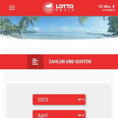
10 Mio. €
im Jackpot
ZAHLEN UND QUOTEN