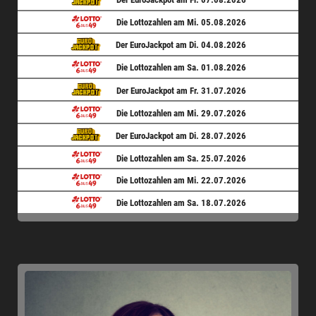
Die Lottozahlen am Mi. 05.08.2026
Der EuroJackpot am Di. 04.08.2026
Die Lottozahlen am Sa. 01.08.2026
Der EuroJackpot am Fr. 31.07.2026
Die Lottozahlen am Mi. 29.07.2026
Der EuroJackpot am Di. 28.07.2026
Die Lottozahlen am Sa. 25.07.2026
Die Lottozahlen am Mi. 22.07.2026
Die Lottozahlen am Sa. 18.07.2026