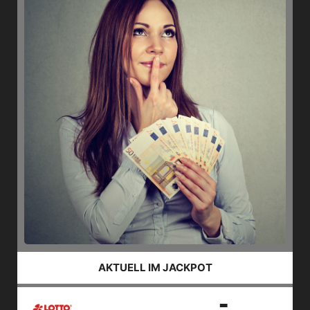
AKTUELL IM JACKPOT
-