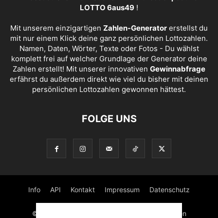
LOTTO 6aus49
!
Mit unserem einzigartigen
Zahlen-Generator
erstellst du
mit nur einem Klick deine ganz persönlichen Lottozahlen.
Namen, Daten, Wörter, Texte oder Fotos - Du wählst
komplett frei auf welcher Grundlage der Generator deine
Zahlen erstellt! Mit unserer innovativen
Gewinnabfrage
erfährst du außerdem direkt wie viel du bisher mit deinen
persönlichen Lottozahlen gewonnen hättest.
FOLGE UNS
Info
API
Kontakt
Impressum
Datenschutz
©
Lotto-Brain.de
2026 | Alle Rechte vorbehalten