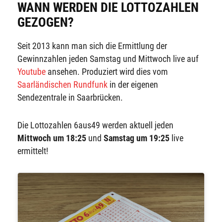
WANN WERDEN DIE LOTTOZAHLEN
GEZOGEN?
Seit 2013 kann man sich die Ermittlung der
Gewinnzahlen jeden Samstag und Mittwoch live auf
Youtube
ansehen. Produziert wird dies vom
Saarländischen Rundfunk
in der eigenen
Sendezentrale in Saarbrücken.
Die Lottozahlen 6aus49 werden aktuell jeden
Mittwoch um 18:25
und
Samstag um 19:25
live
ermittelt!