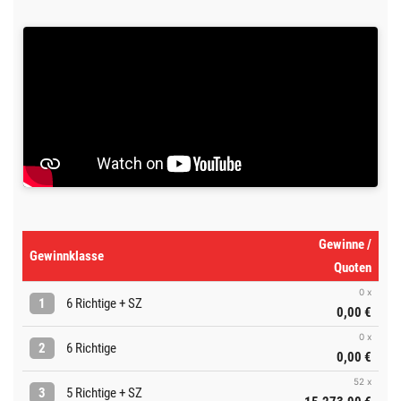
Gewinne /
Gewinnklasse
Quoten
0 x
1
6 Richtige + SZ
0,00 €
0 x
2
6 Richtige
0,00 €
52 x
3
5 Richtige + SZ