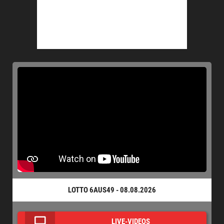
LOTTO 6AUS49 - 08.08.2026
LIVE-VIDEOS