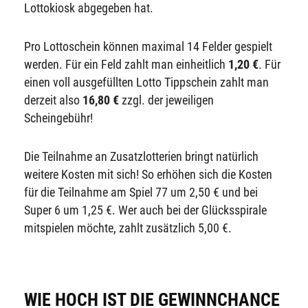
Lottokiosk abgegeben hat.
Pro Lottoschein können maximal 14 Felder gespielt
werden. Für ein Feld zahlt man einheitlich
1,20 €
. Für
einen voll ausgefüllten Lotto Tippschein zahlt man
derzeit also
16,80 €
zzgl. der jeweiligen
Scheingebühr!
Die Teilnahme an Zusatzlotterien bringt natürlich
weitere Kosten mit sich! So erhöhen sich die Kosten
für die Teilnahme am Spiel 77 um 2,50 € und bei
Super 6 um 1,25 €. Wer auch bei der Glücksspirale
mitspielen möchte, zahlt zusätzlich 5,00 €.
WIE HOCH IST DIE GEWINNCHANCE