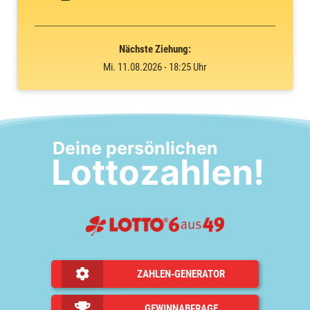
Nächste Ziehung:
Mi. 11.08.2026 - 18:25 Uhr
Deine persönlichen
Lottozahlen!
ZAHLEN-GENERATOR
GEWINNABFRAGE