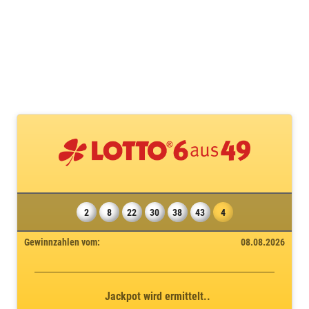
2
8
22
30
38
43
4
Gewinnzahlen vom:
08.08.2026
Jackpot wird ermittelt..