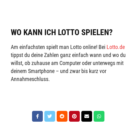
WO KANN ICH LOTTO SPIELEN?
Am einfachsten spielt man Lotto online! Bei
Lotto.de
tippst du deine Zahlen ganz einfach wann und wo du
willst, ob zuhause am Computer oder unterwegs mit
deinem Smartphone – und zwar bis kurz vor
Annahmeschluss.