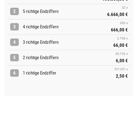
32 x
2
5 richtige Endziffern
6.666,00 €
293 x
3
4 richtige Endziffern
666,00 €
2.756 x
4
3 richtige Endziffern
66,00 €
29.732 x
5
2 richtige Endziffern
6,00 €
317.021 x
6
1 richtige Endziffer
2,50 €