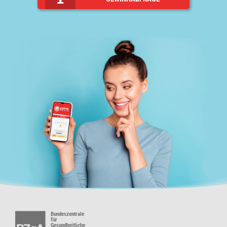
Bundeszentrale
für
Gesundheitliche