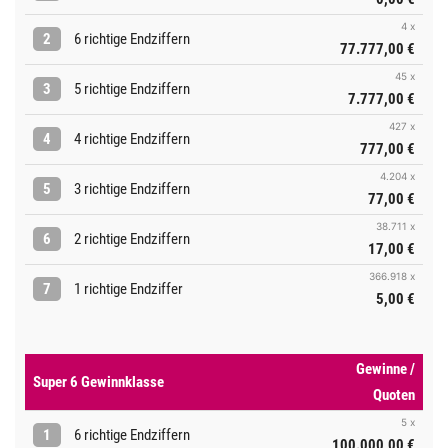
4 x
2
6 richtige Endziffern
77.777,00 €
45 x
3
5 richtige Endziffern
7.777,00 €
427 x
4
4 richtige Endziffern
777,00 €
4.204 x
5
3 richtige Endziffern
77,00 €
38.711 x
6
2 richtige Endziffern
17,00 €
366.918 x
7
1 richtige Endziffer
5,00 €
Gewinne /
Super 6 Gewinnklasse
Quoten
5 x
1
6 richtige Endziffern
100.000,00 €