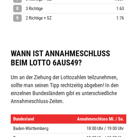
8
3 Richtige
1:63
9
2 Richtige + SZ
1:76
WANN IST ANNAHMESCHLUSS
BEIM LOTTO 6AUS49?
Um an der Ziehung der Lottozahlen teilzunehmen,
sollte man seinen Tipp rechtzeitig abgeben! In den
einzelnen Bundesländern gibt es unterschiedliche
Annahmeschluss-Zeiten.
Bundesland
Annahmeschluss Mi. / Sa.
Baden-Württemberg
18:00 Uhr / 19:00 Uhr