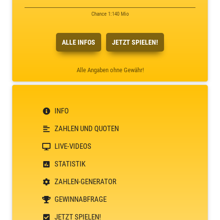
Chance 1:140 Mio
ALLE INFOS
JETZT SPIELEN!
Alle Angaben ohne Gewähr!
INFO
ZAHLEN UND QUOTEN
LIVE-VIDEOS
STATISTIK
ZAHLEN-GENERATOR
GEWINNABFRAGE
JETZT SPIELEN!