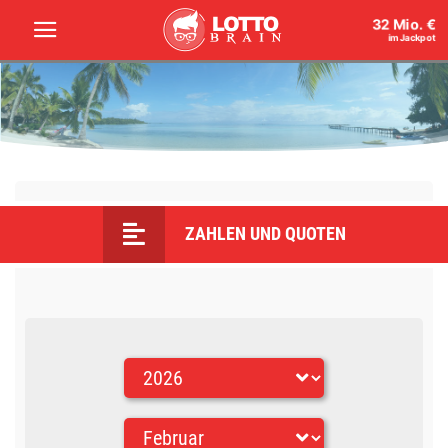
32 Mio. €
im Jackpot
ZAHLEN UND QUOTEN