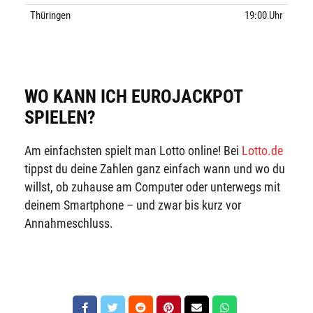
Thüringen
19:00 Uhr
WO KANN ICH EUROJACKPOT
SPIELEN?
Am einfachsten spielt man Lotto online! Bei
Lotto.de
tippst du deine Zahlen ganz einfach wann und wo du
willst, ob zuhause am Computer oder unterwegs mit
deinem Smartphone – und zwar bis kurz vor
Annahmeschluss.