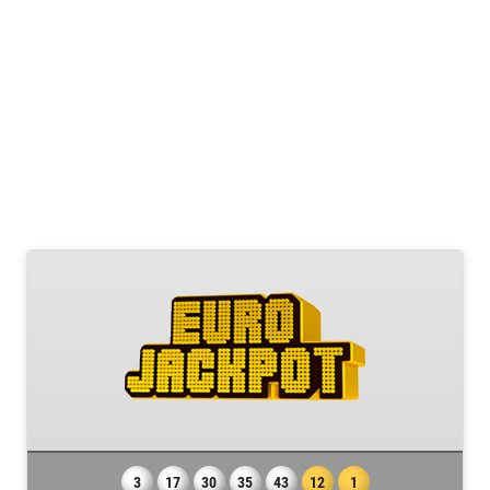
3
17
30
35
43
12
1