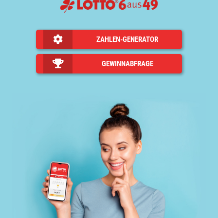
ZAHLEN-GENERATOR
GEWINNABFRAGE