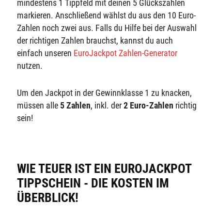
mindestens 1 Tippfeld mit deinen 5 Glückszahlen
markieren. Anschließend wählst du aus den 10 Euro-
Zahlen noch zwei aus. Falls du Hilfe bei der Auswahl
der richtigen Zahlen brauchst, kannst du auch
einfach unseren
EuroJackpot Zahlen-Generator
nutzen.
Um den Jackpot in der Gewinnklasse 1 zu knacken,
müssen alle
5 Zahlen
, inkl. der
2 Euro-Zahlen
richtig
sein!
WIE TEUER IST EIN EUROJACKPOT
TIPPSCHEIN - DIE KOSTEN IM
ÜBERBLICK!