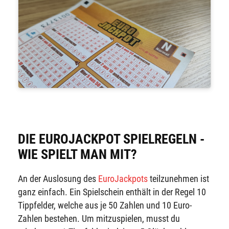
DIE EUROJACKPOT SPIELREGELN -
WIE SPIELT MAN MIT?
An der Auslosung des
EuroJackpots
teilzunehmen ist
ganz einfach. Ein Spielschein enthält in der Regel 10
Tippfelder, welche aus je 50 Zahlen und 10 Euro-
Zahlen bestehen. Um mitzuspielen, musst du