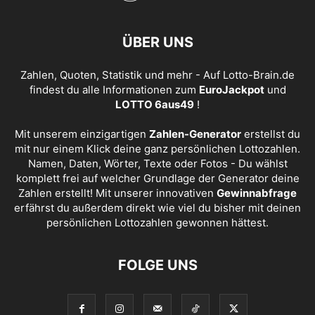
ÜBER UNS
Zahlen, Quoten, Statistik und mehr - Auf Lotto-Brain.de
findest du alle Informationen zum
EuroJackpot
und
LOTTO 6aus49
!
Mit unserem einzigartigen
Zahlen-Generator
erstellst du
mit nur einem Klick deine ganz persönlichen Lottozahlen.
Namen, Daten, Wörter, Texte oder Fotos - Du wählst
komplett frei auf welcher Grundlage der Generator deine
Zahlen erstellt! Mit unserer innovativen
Gewinnabfrage
erfährst du außerdem direkt wie viel du bisher mit deinen
persönlichen Lottozahlen gewonnen hättest.
FOLGE UNS