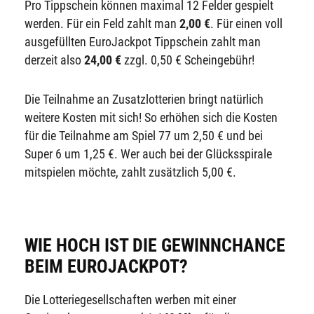
Pro Tippschein können maximal 12 Felder gespielt
werden. Für ein Feld zahlt man
2,00 €
. Für einen voll
ausgefüllten EuroJackpot Tippschein zahlt man
derzeit also
24,00 €
zzgl. 0,50 € Scheingebühr!
Die Teilnahme an Zusatzlotterien bringt natürlich
weitere Kosten mit sich! So erhöhen sich die Kosten
für die Teilnahme am Spiel 77 um 2,50 € und bei
Super 6 um 1,25 €. Wer auch bei der Glücksspirale
mitspielen möchte, zahlt zusätzlich 5,00 €.
WIE HOCH IST DIE GEWINNCHANCE
BEIM EUROJACKPOT?
Die Lotteriegesellschaften werben mit einer