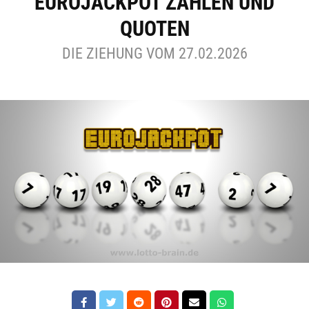
EUROJACKPOT ZAHLEN UND
QUOTEN
DIE ZIEHUNG VOM 27.02.2026