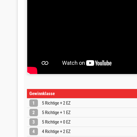
Gewinnklasse
1
5 Richtige + 2 EZ
2
5 Richtige + 1 EZ
3
5 Richtige + 0 EZ
4
4 Richtige + 2 EZ