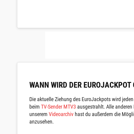
WANN WIRD DER EUROJACKPOT
Die aktuelle Ziehung des EuroJackpots wird jede
beim
TV-Sender MTV3
ausgestrahlt. Alle anderen 
unserem
Videoarchiv
hast du außerdem die Möglich
anzusehen.