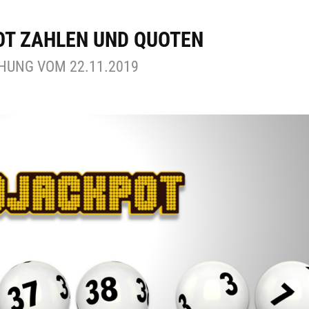
T ZAHLEN UND QUOTEN
EHUNG VOM 22.11.2019