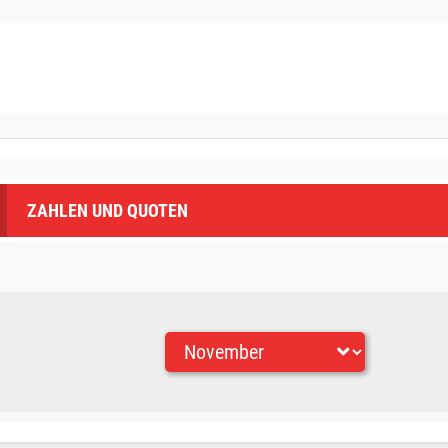
ZAHLEN UND QUOTEN