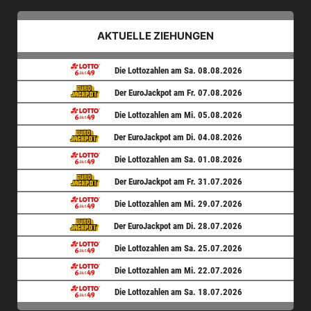
AKTUELLE ZIEHUNGEN
Die Lottozahlen am Sa. 08.08.2026
Der EuroJackpot am Fr. 07.08.2026
Die Lottozahlen am Mi. 05.08.2026
Der EuroJackpot am Di. 04.08.2026
Die Lottozahlen am Sa. 01.08.2026
Der EuroJackpot am Fr. 31.07.2026
Die Lottozahlen am Mi. 29.07.2026
Der EuroJackpot am Di. 28.07.2026
Die Lottozahlen am Sa. 25.07.2026
Die Lottozahlen am Mi. 22.07.2026
Die Lottozahlen am Sa. 18.07.2026