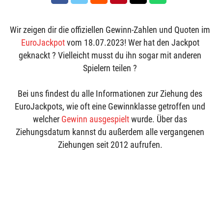
Wir zeigen dir die offiziellen Gewinn-Zahlen und Quoten im
EuroJackpot
vom 18.07.2023! Wer hat den Jackpot
geknackt ? Vielleicht musst du ihn sogar mit anderen
Spielern teilen ?
Bei uns findest du alle Informationen zur Ziehung des
EuroJackpots, wie oft eine Gewinnklasse getroffen und
welcher
Gewinn ausgespielt
wurde. Über das
Ziehungsdatum kannst du außerdem alle vergangenen
Ziehungen seit 2012 aufrufen.