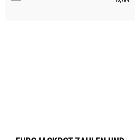
10,70 €