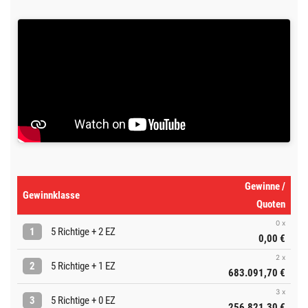
Gewinne /
Gewinnklasse
Quoten
0 x
1
5 Richtige + 2 EZ
0,00 €
2 x
2
5 Richtige + 1 EZ
683.091,70 €
3 x
3
5 Richtige + 0 EZ
256.821,30 €