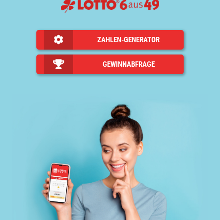
ZAHLEN-GENERATOR
GEWINNABFRAGE