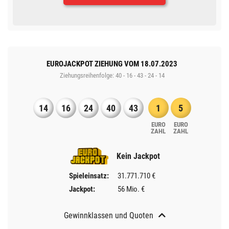
EUROJACKPOT ZIEHUNG VOM 18.07.2023
Ziehungsreihenfolge: 40 - 16 - 43 - 24 - 14
14
16
24
40
43
1
5
EURO​
EURO​
ZAHL
ZAHL
Kein Jackpot
Spieleinsatz:
31.771.710 €
Jackpot:
56 Mio. €
Gewinnklassen und Quoten