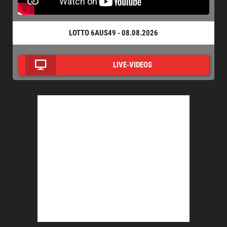
LOTTO 6AUS49 - 08.08.2026
LIVE-VIDEOS