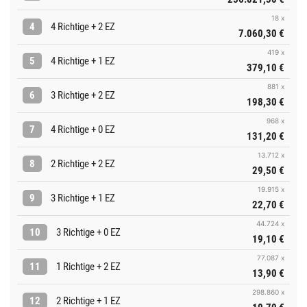
18 x
4
4 Richtige + 2 EZ
7.060,30 €
419 x
5
4 Richtige + 1 EZ
379,10 €
881 x
6
3 Richtige + 2 EZ
198,30 €
968 x
7
4 Richtige + 0 EZ
131,20 €
13.712 x
8
2 Richtige + 2 EZ
29,50 €
19.915 x
9
3 Richtige + 1 EZ
22,70 €
44.724 x
10
3 Richtige + 0 EZ
19,10 €
77.087 x
11
1 Richtige + 2 EZ
13,90 €
298.860 x
12
2 Richtige + 1 EZ