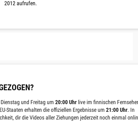
2012 aufrufen.
 GEZOGEN?
n Dienstag und Freitag um
20:00 Uhr
live im finnischen Fernsehe
EU-Staaten erhalten die offiziellen Ergebnisse um
21:00 Uhr
. In
keit, dir die Videos aller Ziehungen jederzeit noch einmal onli