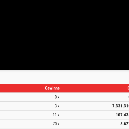
Gewinne
0 x
3 x
7.331.31
11 x
107.43
70 x
5.62