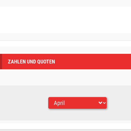
ZAHLEN UND QUOTEN