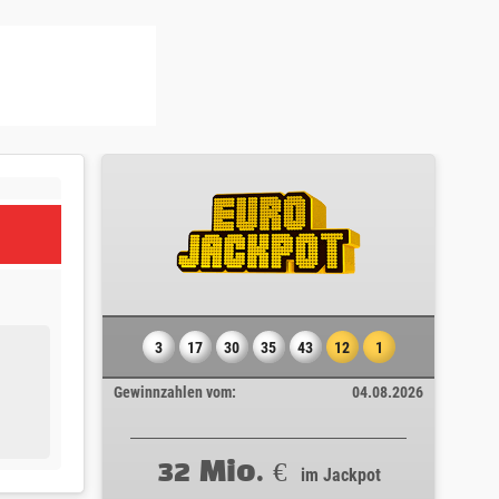
3
17
30
35
43
12
1
Gewinnzahlen vom:
04.08.2026
32 Mio. €
im Jackpot