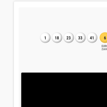
1
18
23
33
41
6
EURO
ZAH