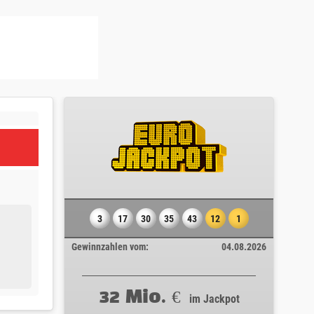
3
17
30
35
43
12
1
Gewinnzahlen vom:
04.08.2026
32 Mio. €
im Jackpot