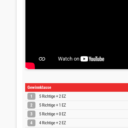
Gewinnklasse
1
5 Richtige + 2 EZ
2
5 Richtige + 1 EZ
3
5 Richtige + 0 EZ
4
4 Richtige + 2 EZ