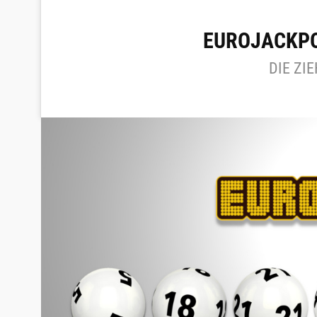
EUROJACKPO
DIE ZI