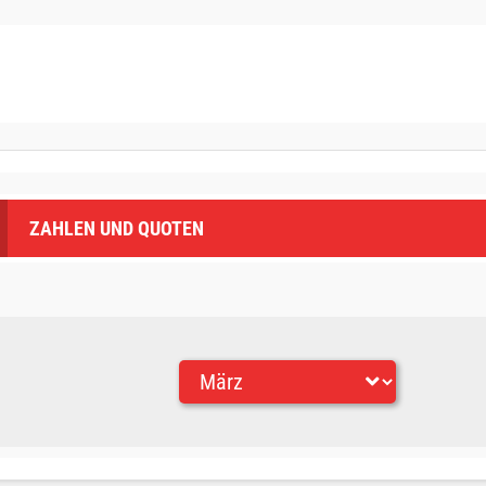
ZAHLEN UND QUOTEN