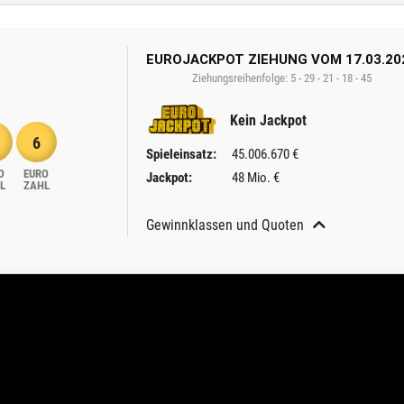
EUROJACKPOT ZIEHUNG VOM 17.03.20
Ziehungsreihenfolge: 5 - 29 - 21 - 18 - 45
Kein Jackpot
6
Spieleinsatz:
45.006.670 €
​
EURO​
Jackpot:
48 Mio. €
L
ZAHL
Gewinnklassen und Quoten