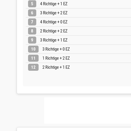
5
4 Richtige + 1 EZ
6
3 Richtige + 2 EZ
7
4 Richtige + 0 EZ
8
2 Richtige + 2 EZ
9
3 Richtige + 1 EZ
10
3 Richtige + 0 EZ
11
1 Richtige + 2 EZ
12
2 Richtige + 1 EZ