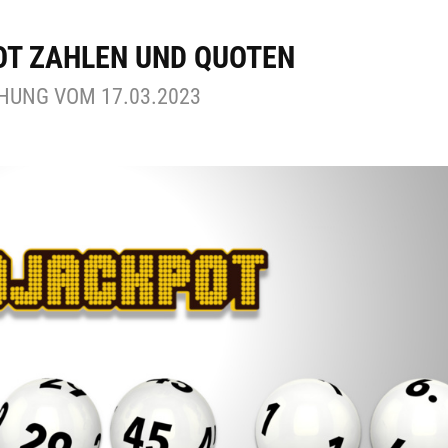
T ZAHLEN UND QUOTEN
EHUNG VOM 17.03.2023