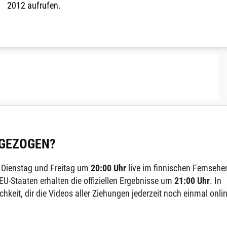
2012 aufrufen.
 GEZOGEN?
n Dienstag und Freitag um
20:00 Uhr
live im finnischen Fernsehe
EU-Staaten erhalten die offiziellen Ergebnisse um
21:00 Uhr
. In
keit, dir die Videos aller Ziehungen jederzeit noch einmal onli