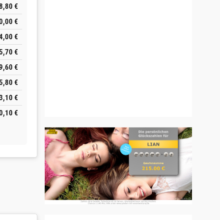
8,80 €
0,00 €
4,00 €
5,70 €
9,60 €
5,80 €
3,10 €
0,10 €