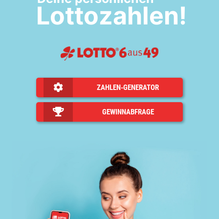
Lottozahlen!
ZAHLEN-GENERATOR
GEWINNABFRAGE