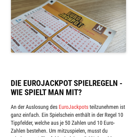
DIE EUROJACKPOT SPIELREGELN -
WIE SPIELT MAN MIT?
An der Auslosung des
EuroJackpots
teilzunehmen ist
ganz einfach. Ein Spielschein enthält in der Regel 10
Tippfelder, welche aus je 50 Zahlen und 10 Euro-
Zahlen bestehen. Um mitzuspielen, musst du