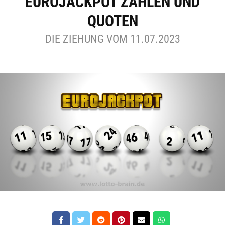
EUROJACKPOT ZAHLEN UND
QUOTEN
DIE ZIEHUNG VOM 11.07.2023