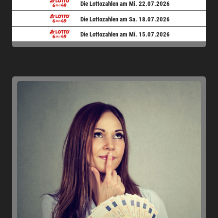
Die Lottozahlen am Mi. 22.07.2026
Die Lottozahlen am Sa. 18.07.2026
Die Lottozahlen am Mi. 15.07.2026