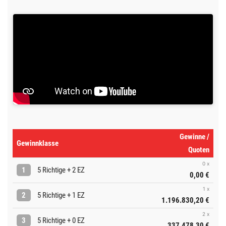
Gewinne /
Gewinnklasse
Quoten
0 x
1
5 Richtige + 2 EZ
0,00 €
1 x
2
5 Richtige + 1 EZ
1.196.830,20 €
2 x
3
5 Richtige + 0 EZ
337.478,30 €