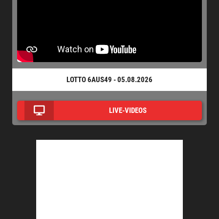
LOTTO 6AUS49 - 05.08.2026
LIVE-VIDEOS