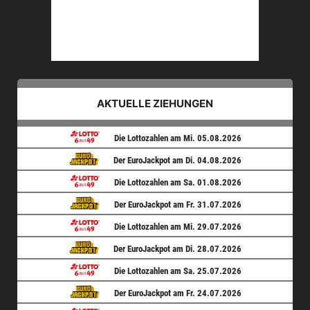
AKTUELLE ZIEHUNGEN
Die Lottozahlen am Mi. 05.08.2026
Der EuroJackpot am Di. 04.08.2026
Die Lottozahlen am Sa. 01.08.2026
Der EuroJackpot am Fr. 31.07.2026
Die Lottozahlen am Mi. 29.07.2026
Der EuroJackpot am Di. 28.07.2026
Die Lottozahlen am Sa. 25.07.2026
Der EuroJackpot am Fr. 24.07.2026