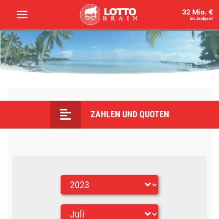
32 Mio. €
im Jackpot
ZAHLEN UND QUOTEN