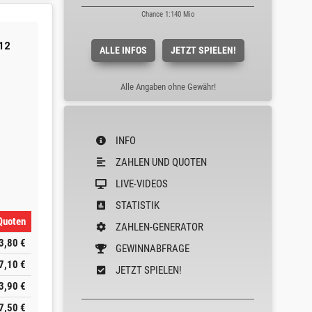
Chance 1:140 Mio
12
ALLE INFOS
JETZT SPIELEN!
Alle Angaben ohne Gewähr!
INFO
ZAHLEN UND QUOTEN
LIVE-VIDEOS
STATISTIK
Quoten
ZAHLEN-GENERATOR
3,80 €
GEWINNABFRAGE
7,10 €
JETZT SPIELEN!
3,90 €
7,50 €