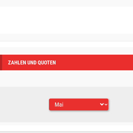
ZAHLEN UND QUOTEN