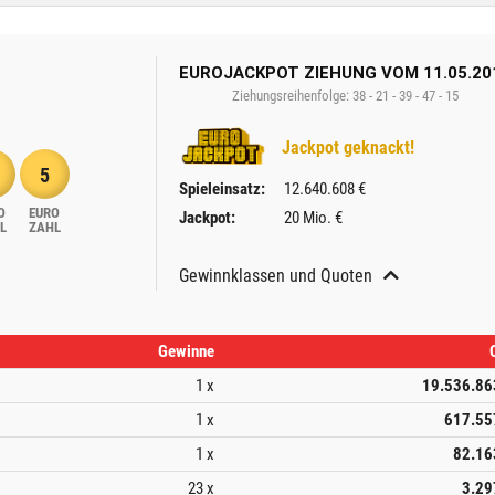
EUROJACKPOT ZIEHUNG VOM 11.05.20
Ziehungsreihenfolge: 38 - 21 - 39 - 47 - 15
Jackpot geknackt!
5
Spieleinsatz:
12.640.608 €
​
EURO​
Jackpot:
20 Mio. €
L
ZAHL
Gewinnklassen und Quoten
Gewinne
1 x
19.536.86
1 x
617.55
1 x
82.16
23 x
3.29