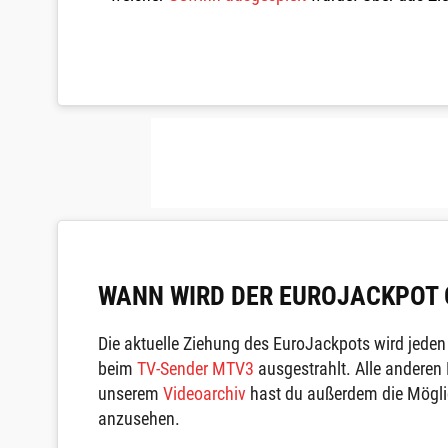
WANN WIRD DER EUROJACKPOT
Die aktuelle Ziehung des EuroJackpots wird jede
beim
TV-Sender MTV3
ausgestrahlt. Alle anderen 
unserem
Videoarchiv
hast du außerdem die Möglich
anzusehen.