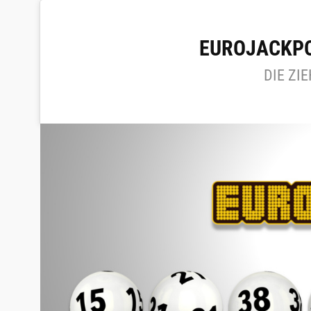
EUROJACKPO
DIE ZI