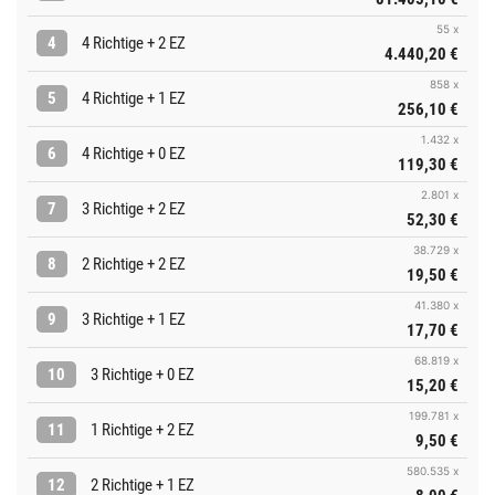
55 x
4
4 Richtige + 2 EZ
4.440,20 €
858 x
5
4 Richtige + 1 EZ
256,10 €
1.432 x
6
4 Richtige + 0 EZ
119,30 €
2.801 x
7
3 Richtige + 2 EZ
52,30 €
38.729 x
8
2 Richtige + 2 EZ
19,50 €
41.380 x
9
3 Richtige + 1 EZ
17,70 €
68.819 x
10
3 Richtige + 0 EZ
15,20 €
199.781 x
11
1 Richtige + 2 EZ
9,50 €
580.535 x
12
2 Richtige + 1 EZ