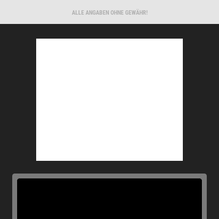
ALLE ANGABEN OHNE GEWÄHR!