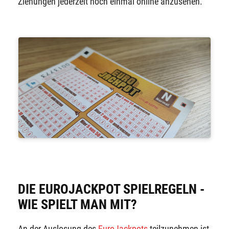
Ziehungen jederzeit noch einmal online anzusehen.
DIE EUROJACKPOT SPIELREGELN -
WIE SPIELT MAN MIT?
An der Auslosung des
EuroJackpots
teilzunehmen ist