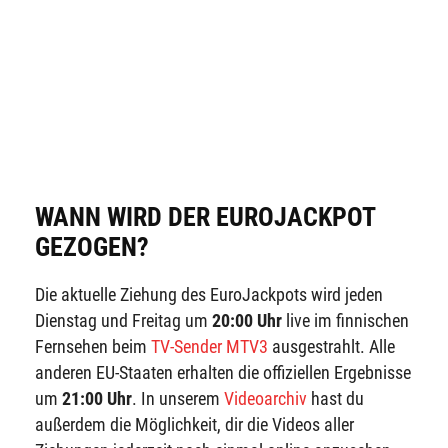
WANN WIRD DER EUROJACKPOT
GEZOGEN?
Die aktuelle Ziehung des EuroJackpots wird jeden
Dienstag und Freitag um
20:00 Uhr
live im finnischen
Fernsehen beim
TV-Sender MTV3
ausgestrahlt. Alle
anderen EU-Staaten erhalten die offiziellen Ergebnisse
um
21:00 Uhr
. In unserem
Videoarchiv
hast du
außerdem die Möglichkeit, dir die Videos aller