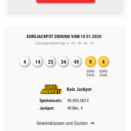
EUROJACKPOT ZIEHUNG VOM 10.01.2020
Ziehungsreihenfolge: 4 - 25 - 49 - 34 - 14
4
14
25
34
49
9
4
EURO​
EURO​
ZAHL
ZAHL
Kein Jackpot
Spieleinsatz:
48.843.082 €
Jackpot:
40 Mio. €
Gewinnklassen und Quoten