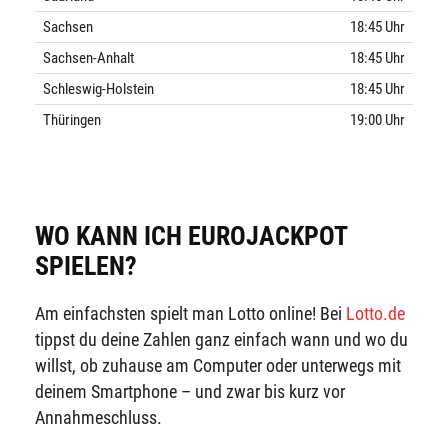
Sachsen
18:45 Uhr
Sachsen-Anhalt
18:45 Uhr
Schleswig-Holstein
18:45 Uhr
Thüringen
19:00 Uhr
WO KANN ICH EUROJACKPOT
SPIELEN?
Am einfachsten spielt man Lotto online! Bei
Lotto.de
tippst du deine Zahlen ganz einfach wann und wo du
willst, ob zuhause am Computer oder unterwegs mit
deinem Smartphone – und zwar bis kurz vor
Annahmeschluss.