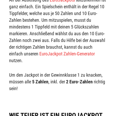
ganz einfach. Ein Spielschein enthält in der Regel 10
Tippfelder, welche aus je 50 Zahlen und 10 Euro-
Zahlen bestehen. Um mitzuspielen, musst du
mindestens 1 Tippfeld mit deinen 5 Glückszahlen
markieren. Anschließend wählst du aus den 10 Euro-
Zahlen noch zwei aus. Falls du Hilfe bei der Auswahl
der richtigen Zahlen brauchst, kannst du auch
einfach unseren
EuroJackpot Zahlen-Generator
nutzen.
Um den Jackpot in der Gewinnklasse 1 zu knacken,
müssen alle
5 Zahlen
, inkl. der
2 Euro-Zahlen
richtig
sein!
WIE TEUER IST EIN EUROJACKPOT