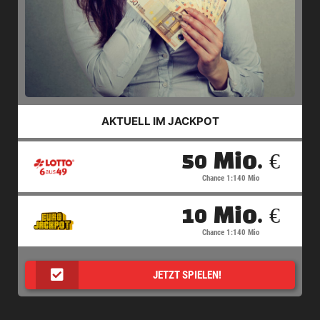
AKTUELL IM JACKPOT
50 Mio. €
Chance 1:140 Mio
10 Mio. €
Chance 1:140 Mio
JETZT SPIELEN!