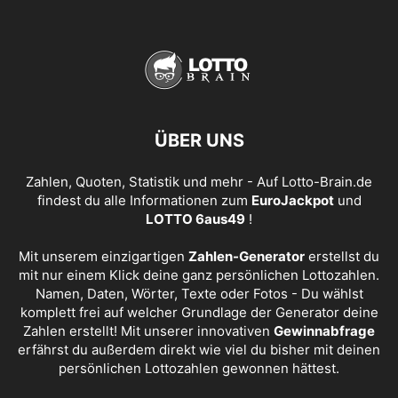
ÜBER UNS
Zahlen, Quoten, Statistik und mehr - Auf Lotto-Brain.de
findest du alle Informationen zum
EuroJackpot
und
LOTTO 6aus49
!
Mit unserem einzigartigen
Zahlen-Generator
erstellst du
mit nur einem Klick deine ganz persönlichen Lottozahlen.
Namen, Daten, Wörter, Texte oder Fotos - Du wählst
komplett frei auf welcher Grundlage der Generator deine
Zahlen erstellt! Mit unserer innovativen
Gewinnabfrage
erfährst du außerdem direkt wie viel du bisher mit deinen
persönlichen Lottozahlen gewonnen hättest.