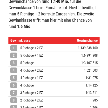
Gewinnchance von rund
1:140 Mio.
für die
Gewinnklasse 1 beim EuroJackpot. Hierfür benötigt
man 5 Richtige + 2 korrekte Eurozahlen. Die zweite
Gewinnklasse trifft man hier mit eine Chance von
rund
1:6 Mio.
!
Gewinnklasse
Gewinnchance
1
5 Richtige + 2 EZ
1:139.838.160
2
5 Richtige + 1 EZ
1:6.991.908
3
5 Richtige
1:3.107.515
4
4 Richtige + 2 EZ
1:621.503
5
4 Richtige + 1 EZ
1:31.075
6
4 Richtige
1:14.125
7
3 Richtige + 2 EZ
1:13.811
8
2 Richtige + 2 EZ
1:985
9
3 Richtige + 1 EZ
1:706