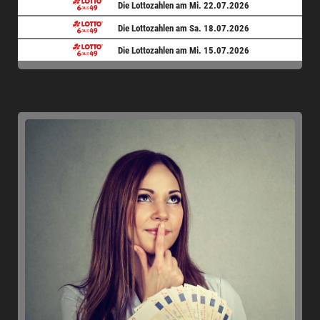
Die Lottozahlen am Mi. 22.07.2026
Die Lottozahlen am Sa. 18.07.2026
Die Lottozahlen am Mi. 15.07.2026