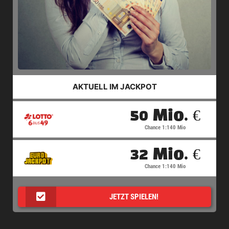
AKTUELL IM JACKPOT
50 Mio. €
Chance 1:140 Mio
32 Mio. €
Chance 1:140 Mio
JETZT SPIELEN!