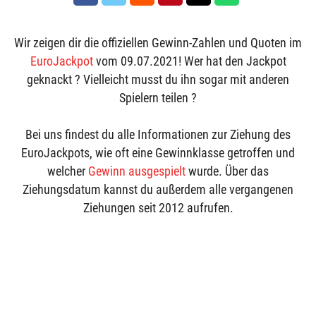
Wir zeigen dir die offiziellen Gewinn-Zahlen und Quoten im
EuroJackpot
vom 09.07.2021! Wer hat den Jackpot
geknackt ? Vielleicht musst du ihn sogar mit anderen
Spielern teilen ?
Bei uns findest du alle Informationen zur Ziehung des
EuroJackpots, wie oft eine Gewinnklasse getroffen und
welcher
Gewinn ausgespielt
wurde. Über das
Ziehungsdatum kannst du außerdem alle vergangenen
Ziehungen seit 2012 aufrufen.