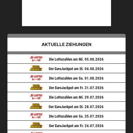
AKTUELLE ZIEHUNGEN
Die Lottozahlen am Mi. 05.08.2026
Der EuroJackpot am Di. 04.08.2026
Die Lottozahlen am Sa. 01.08.2026
Der EuroJackpot am Fr. 31.07.2026
Die Lottozahlen am Mi. 29.07.2026
Der EuroJackpot am Di. 28.07.2026
Die Lottozahlen am Sa. 25.07.2026
Der EuroJackpot am Fr. 24.07.2026