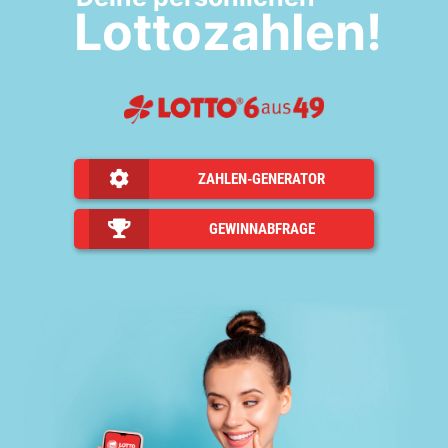
Lottozahlen!
ZAHLEN-GENERATOR
GEWINNABFRAGE