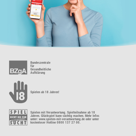
Bundeszentrale
für
Gesundheitliche
Aufklärung
Spielen ab 18 Jahren!
Spielen mit Verantwortung. Spielteilnahme ab 18
Jahren. Glückspiel kann süchtig machen. Mehr Infos
unter: www.spielen-mit-verantwortung.de oder unter
kostenloser Hotline 0800 137 27 00.