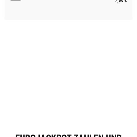
7,80 €