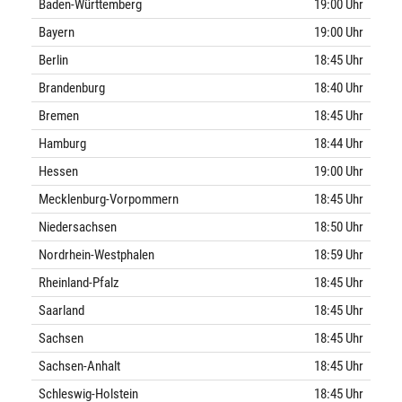
Baden-Württemberg
19:00 Uhr
Bayern
19:00 Uhr
Berlin
18:45 Uhr
Brandenburg
18:40 Uhr
Bremen
18:45 Uhr
Hamburg
18:44 Uhr
Hessen
19:00 Uhr
Mecklenburg-Vorpommern
18:45 Uhr
Niedersachsen
18:50 Uhr
Nordrhein-Westphalen
18:59 Uhr
Rheinland-Pfalz
18:45 Uhr
Saarland
18:45 Uhr
Sachsen
18:45 Uhr
Sachsen-Anhalt
18:45 Uhr
Schleswig-Holstein
18:45 Uhr