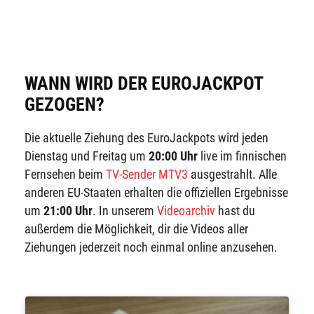
WANN WIRD DER EUROJACKPOT
GEZOGEN?
Die aktuelle Ziehung des EuroJackpots wird jeden
Dienstag und Freitag um
20:00 Uhr
live im finnischen
Fernsehen beim
TV-Sender MTV3
ausgestrahlt. Alle
anderen EU-Staaten erhalten die offiziellen Ergebnisse
um
21:00 Uhr
. In unserem
Videoarchiv
hast du
außerdem die Möglichkeit, dir die Videos aller
Ziehungen jederzeit noch einmal online anzusehen.