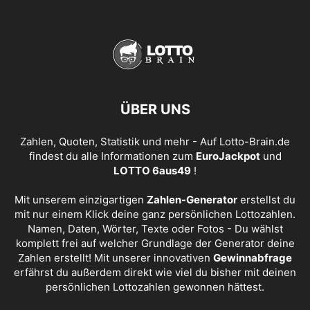
ÜBER UNS
Zahlen, Quoten, Statistik und mehr - Auf Lotto-Brain.de
findest du alle Informationen zum
EuroJackpot
und
LOTTO 6aus49
!
Mit unserem einzigartigen
Zahlen-Generator
erstellst du
mit nur einem Klick deine ganz persönlichen Lottozahlen.
Namen, Daten, Wörter, Texte oder Fotos - Du wählst
komplett frei auf welcher Grundlage der Generator deine
Zahlen erstellt! Mit unserer innovativen
Gewinnabfrage
erfährst du außerdem direkt wie viel du bisher mit deinen
persönlichen Lottozahlen gewonnen hättest.