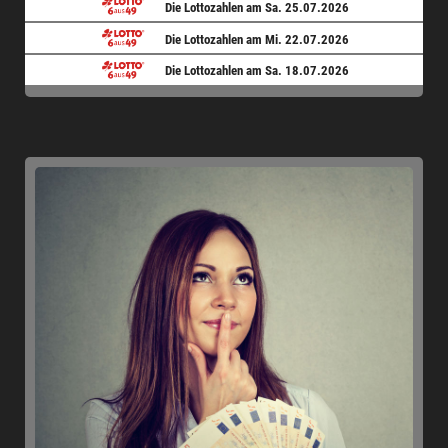
Die Lottozahlen am Sa. 25.07.2026
Die Lottozahlen am Mi. 22.07.2026
Die Lottozahlen am Sa. 18.07.2026