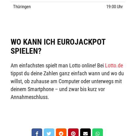
Thüringen
19:00 Uhr
WO KANN ICH EUROJACKPOT
SPIELEN?
Am einfachsten spielt man Lotto online! Bei
Lotto.de
tippst du deine Zahlen ganz einfach wann und wo du
willst, ob zuhause am Computer oder unterwegs mit
deinem Smartphone – und zwar bis kurz vor
Annahmeschluss.