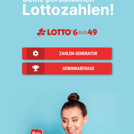
Lottozahlen!
ZAHLEN-GENERATOR
GEWINNABFRAGE