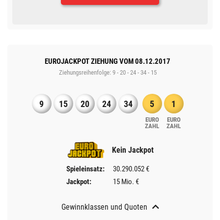
EUROJACKPOT ZIEHUNG VOM 08.12.2017
Ziehungsreihenfolge: 9 - 20 - 24 - 34 - 15
9
15
20
24
34
5
1
EURO​
EURO​
ZAHL
ZAHL
Kein Jackpot
Spieleinsatz:
30.290.052 €
Jackpot:
15 Mio. €
Gewinnklassen und Quoten