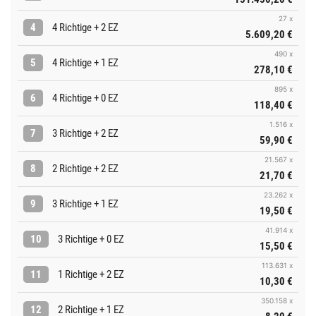
27 x
4
4 Richtige + 2 EZ
5.609,20 €
490 x
5
4 Richtige + 1 EZ
278,10 €
895 x
6
4 Richtige + 0 EZ
118,40 €
1.516 x
7
3 Richtige + 2 EZ
59,90 €
21.567 x
8
2 Richtige + 2 EZ
21,70 €
23.262 x
9
3 Richtige + 1 EZ
19,50 €
41.914 x
10
3 Richtige + 0 EZ
15,50 €
113.631 x
11
1 Richtige + 2 EZ
10,30 €
350.158 x
12
2 Richtige + 1 EZ