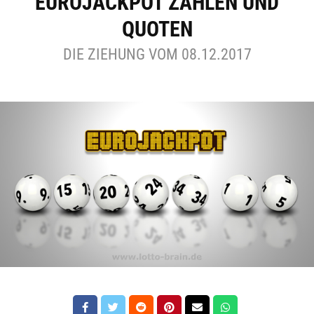
EUROJACKPOT ZAHLEN UND
QUOTEN
DIE ZIEHUNG VOM 08.12.2017