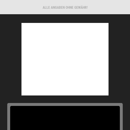
ALLE ANGABEN OHNE GEWÄHR!