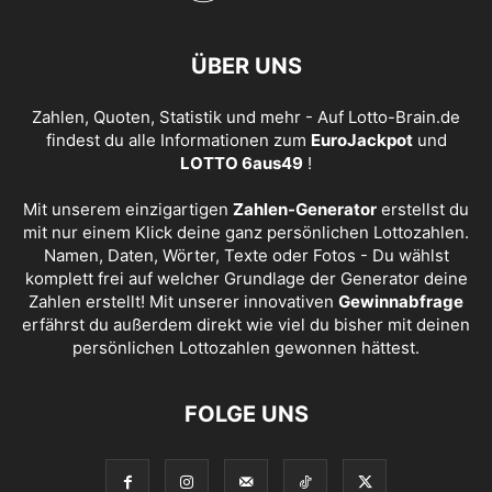
ÜBER UNS
Zahlen, Quoten, Statistik und mehr - Auf Lotto-Brain.de
findest du alle Informationen zum
EuroJackpot
und
LOTTO 6aus49
!
Mit unserem einzigartigen
Zahlen-Generator
erstellst du
mit nur einem Klick deine ganz persönlichen Lottozahlen.
Namen, Daten, Wörter, Texte oder Fotos - Du wählst
komplett frei auf welcher Grundlage der Generator deine
Zahlen erstellt! Mit unserer innovativen
Gewinnabfrage
erfährst du außerdem direkt wie viel du bisher mit deinen
persönlichen Lottozahlen gewonnen hättest.
FOLGE UNS