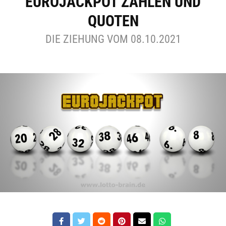
EUROJACKPOT ZAHLEN UND
QUOTEN
DIE ZIEHUNG VOM 08.10.2021