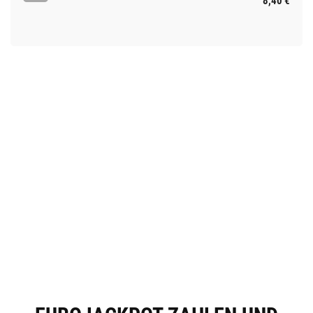
8,40 €