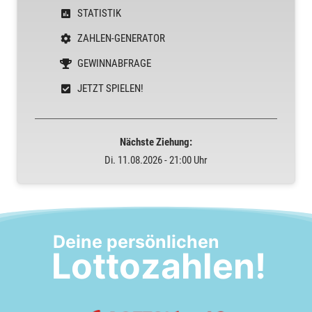
STATISTIK
ZAHLEN-GENERATOR
GEWINNABFRAGE
JETZT SPIELEN!
Nächste Ziehung:
Di. 11.08.2026 - 21:00 Uhr
Deine persönlichen
Lottozahlen!