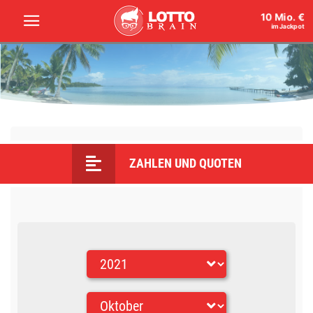
10 Mio. €
im Jackpot
ZAHLEN UND QUOTEN