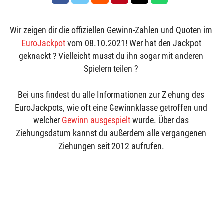
Wir zeigen dir die offiziellen Gewinn-Zahlen und Quoten im
EuroJackpot
vom 08.10.2021! Wer hat den Jackpot
geknackt ? Vielleicht musst du ihn sogar mit anderen
Spielern teilen ?
Bei uns findest du alle Informationen zur Ziehung des
EuroJackpots, wie oft eine Gewinnklasse getroffen und
welcher
Gewinn ausgespielt
wurde. Über das
Ziehungsdatum kannst du außerdem alle vergangenen
Ziehungen seit 2012 aufrufen.