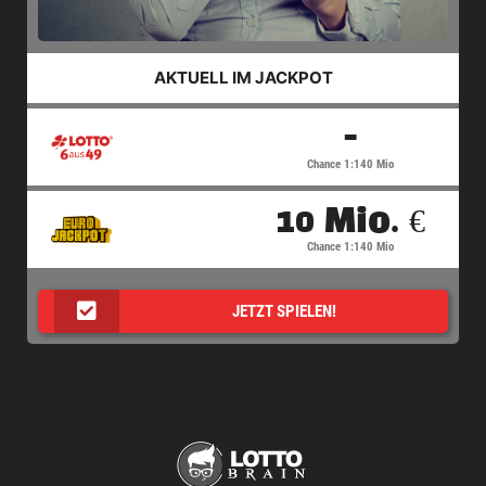
AKTUELL IM JACKPOT
-
Chance 1:140 Mio
10 Mio. €
Chance 1:140 Mio
JETZT SPIELEN!