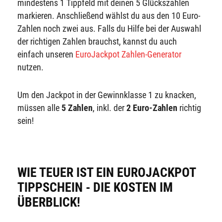
mindestens 1 Tippfeld mit deinen 5 Glückszahlen
markieren. Anschließend wählst du aus den 10 Euro-
Zahlen noch zwei aus. Falls du Hilfe bei der Auswahl
der richtigen Zahlen brauchst, kannst du auch
einfach unseren
EuroJackpot Zahlen-Generator
nutzen.
Um den Jackpot in der Gewinnklasse 1 zu knacken,
müssen alle
5 Zahlen
, inkl. der
2 Euro-Zahlen
richtig
sein!
WIE TEUER IST EIN EUROJACKPOT
TIPPSCHEIN - DIE KOSTEN IM
ÜBERBLICK!