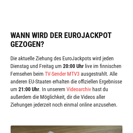
WANN WIRD DER EUROJACKPOT
GEZOGEN?
Die aktuelle Ziehung des EuroJackpots wird jeden
Dienstag und Freitag um
20:00 Uhr
live im finnischen
Fernsehen beim
TV-Sender MTV3
ausgestrahlt. Alle
anderen EU-Staaten erhalten die offiziellen Ergebnisse
um
21:00 Uhr
. In unserem
Videoarchiv
hast du
außerdem die Möglichkeit, dir die Videos aller
Ziehungen jederzeit noch einmal online anzusehen.