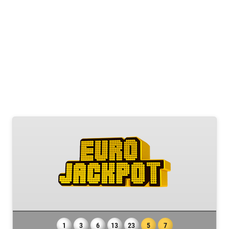
1
3
6
13
23
5
7