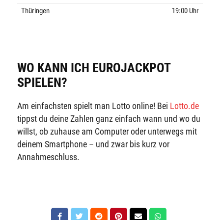
Thüringen
19:00 Uhr
WO KANN ICH EUROJACKPOT
SPIELEN?
Am einfachsten spielt man Lotto online! Bei
Lotto.de
tippst du deine Zahlen ganz einfach wann und wo du
willst, ob zuhause am Computer oder unterwegs mit
deinem Smartphone – und zwar bis kurz vor
Annahmeschluss.