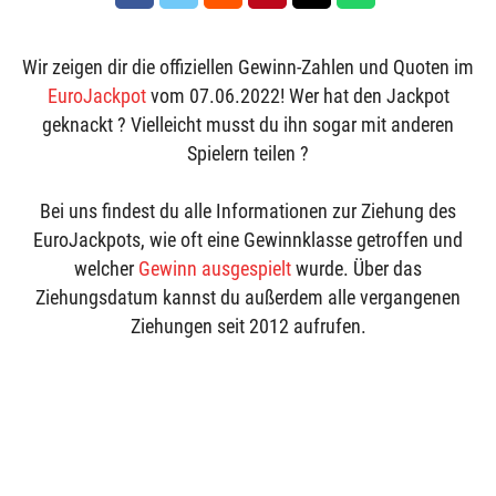
Wir zeigen dir die offiziellen Gewinn-Zahlen und Quoten im
EuroJackpot
vom 07.06.2022! Wer hat den Jackpot
geknackt ? Vielleicht musst du ihn sogar mit anderen
Spielern teilen ?
Bei uns findest du alle Informationen zur Ziehung des
EuroJackpots, wie oft eine Gewinnklasse getroffen und
welcher
Gewinn ausgespielt
wurde. Über das
Ziehungsdatum kannst du außerdem alle vergangenen
Ziehungen seit 2012 aufrufen.