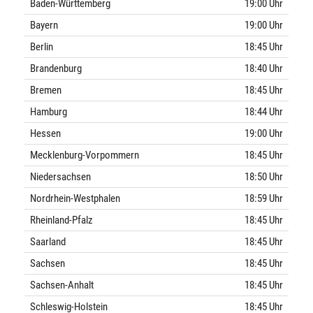
Baden-Württemberg
19:00 Uhr
Bayern
19:00 Uhr
Berlin
18:45 Uhr
Brandenburg
18:40 Uhr
Bremen
18:45 Uhr
Hamburg
18:44 Uhr
Hessen
19:00 Uhr
Mecklenburg-Vorpommern
18:45 Uhr
Niedersachsen
18:50 Uhr
Nordrhein-Westphalen
18:59 Uhr
Rheinland-Pfalz
18:45 Uhr
Saarland
18:45 Uhr
Sachsen
18:45 Uhr
Sachsen-Anhalt
18:45 Uhr
Schleswig-Holstein
18:45 Uhr