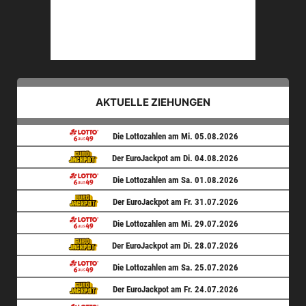
AKTUELLE ZIEHUNGEN
Die Lottozahlen am Mi. 05.08.2026
Der EuroJackpot am Di. 04.08.2026
Die Lottozahlen am Sa. 01.08.2026
Der EuroJackpot am Fr. 31.07.2026
Die Lottozahlen am Mi. 29.07.2026
Der EuroJackpot am Di. 28.07.2026
Die Lottozahlen am Sa. 25.07.2026
Der EuroJackpot am Fr. 24.07.2026