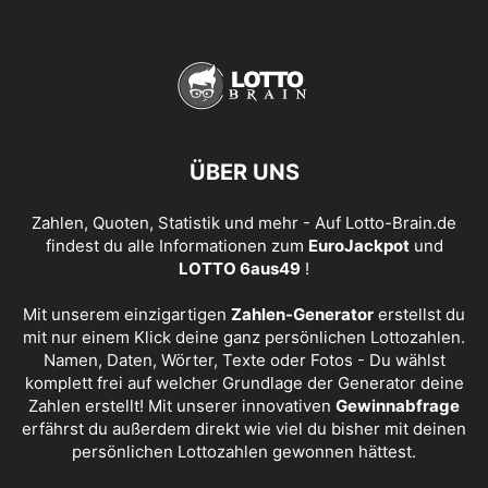
ÜBER UNS
Zahlen, Quoten, Statistik und mehr - Auf Lotto-Brain.de
findest du alle Informationen zum
EuroJackpot
und
LOTTO 6aus49
!
Mit unserem einzigartigen
Zahlen-Generator
erstellst du
mit nur einem Klick deine ganz persönlichen Lottozahlen.
Namen, Daten, Wörter, Texte oder Fotos - Du wählst
komplett frei auf welcher Grundlage der Generator deine
Zahlen erstellt! Mit unserer innovativen
Gewinnabfrage
erfährst du außerdem direkt wie viel du bisher mit deinen
persönlichen Lottozahlen gewonnen hättest.