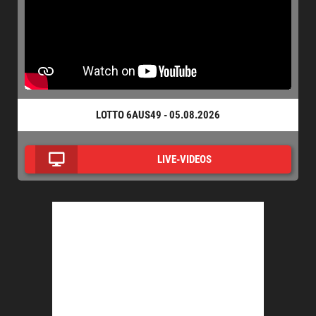
LOTTO 6AUS49 - 05.08.2026
LIVE-VIDEOS