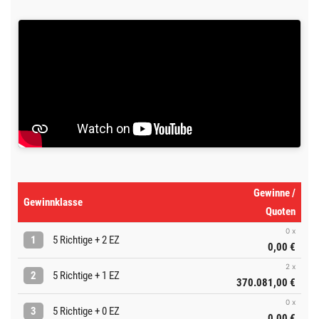
Gewinne /
Gewinnklasse
Quoten
0 x
1
5 Richtige + 2 EZ
0,00 €
2 x
2
5 Richtige + 1 EZ
370.081,00 €
0 x
3
5 Richtige + 0 EZ
0,00 €