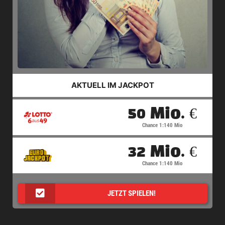
AKTUELL IM JACKPOT
50 Mio. €
Chance 1:140 Mio
32 Mio. €
Chance 1:140 Mio
JETZT SPIELEN!