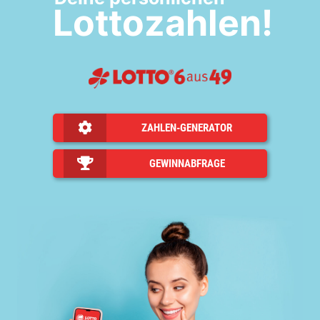
Lottozahlen!
ZAHLEN-GENERATOR
GEWINNABFRAGE