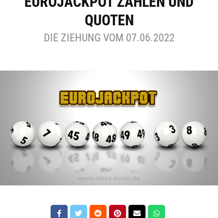
EUROJACKPOT ZAHLEN UND
QUOTEN
DIE ZIEHUNG VOM 07.06.2022