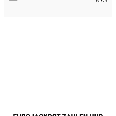
10,70 €