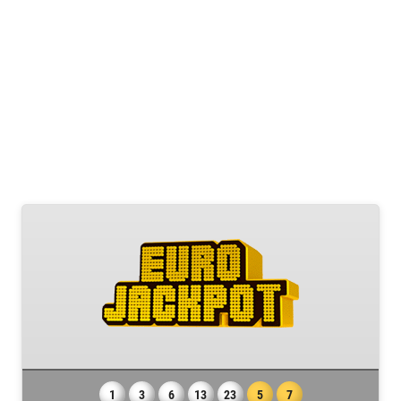
1
3
6
13
23
5
7