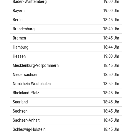
Baden-Württemberg
19:00 Uhr
Bayern
19:00 Uhr
Berlin
18:45 Uhr
Brandenburg
18:40 Uhr
Bremen
18:45 Uhr
Hamburg
18:44 Uhr
Hessen
19:00 Uhr
Mecklenburg-Vorpommern
18:45 Uhr
Niedersachsen
18:50 Uhr
Nordrhein-Westphalen
18:59 Uhr
Rheinland-Pfalz
18:45 Uhr
Saarland
18:45 Uhr
Sachsen
18:45 Uhr
Sachsen-Anhalt
18:45 Uhr
Schleswig-Holstein
18:45 Uhr