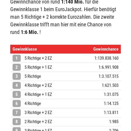
Gewinnchance von rund
1:140 Mio.
für die
Gewinnklasse 1 beim EuroJackpot. Hierfür benötigt
man 5 Richtige + 2 korrekte Eurozahlen. Die zweite
Gewinnklasse trifft man hier mit eine Chance von
rund
1:6 Mio.
!
Gewinnklasse
Gewinnchance
1
5 Richtige + 2 EZ
1:139.838.160
2
5 Richtige + 1 EZ
1:6.991.908
3
5 Richtige
1:3.107.515
4
4 Richtige + 2 EZ
1:621.503
5
4 Richtige + 1 EZ
1:31.075
6
4 Richtige
1:14.125
7
3 Richtige + 2 EZ
1:13.811
8
2 Richtige + 2 EZ
1:985
9
3 Richtige + 1 EZ
1:706