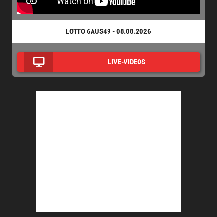
LOTTO 6AUS49 - 08.08.2026
LIVE-VIDEOS