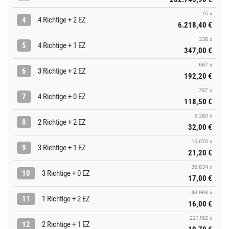
15 x
4
4 Richtige + 2 EZ
6.218,40 €
336 x
5
4 Richtige + 1 EZ
347,00 €
667 x
6
3 Richtige + 2 EZ
192,20 €
787 x
7
4 Richtige + 0 EZ
118,50 €
9.280 x
8
2 Richtige + 2 EZ
32,00 €
15.620 x
9
3 Richtige + 1 EZ
21,20 €
36.834 x
10
3 Richtige + 0 EZ
17,00 €
48.968 x
11
1 Richtige + 2 EZ
16,00 €
221.162 x
12
2 Richtige + 1 EZ