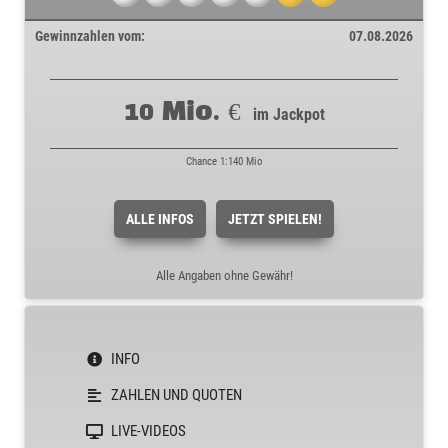
Gewinnzahlen vom:
07.08.2026
10 Mio. €
im Jackpot
Chance 1:140 Mio
ALLE INFOS
JETZT SPIELEN!
Alle Angaben ohne Gewähr!
INFO
ZAHLEN UND QUOTEN
LIVE-VIDEOS