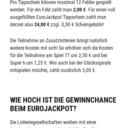
Pro Tippschein können maximal 12 Felder gespielt
werden. Für ein Feld zahlt man
2,00 €
. Für einen voll
ausgefüllten EuroJackpot Tippschein zahlt man
derzeit also
24,00 €
zzgl. 0,50 € Scheingebühr!
Die Teilnahme an Zusatzlotterien bringt natürlich
weitere Kosten mit sich! So erhöhen sich die Kosten
für die Teilnahme am Spiel 77 um 2,50 € und bei
Super 6 um 1,25 €. Wer auch bei der Glücksspirale
mitspielen möchte, zahlt zusätzlich 5,00 €.
WIE HOCH IST DIE GEWINNCHANCE
BEIM EUROJACKPOT?
Die Lotteriegesellschaften werben mit einer