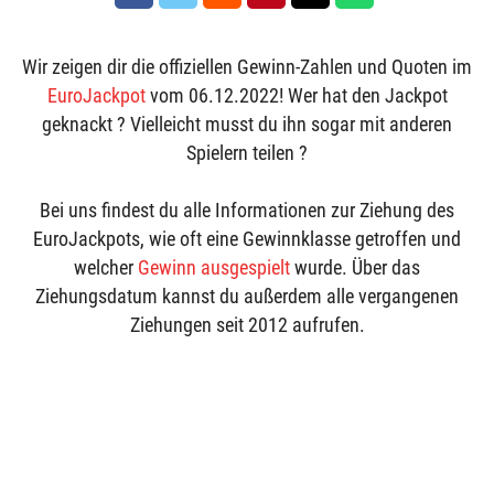
Wir zeigen dir die offiziellen Gewinn-Zahlen und Quoten im
EuroJackpot
vom 06.12.2022! Wer hat den Jackpot
geknackt ? Vielleicht musst du ihn sogar mit anderen
Spielern teilen ?
Bei uns findest du alle Informationen zur Ziehung des
EuroJackpots, wie oft eine Gewinnklasse getroffen und
welcher
Gewinn ausgespielt
wurde. Über das
Ziehungsdatum kannst du außerdem alle vergangenen
Ziehungen seit 2012 aufrufen.