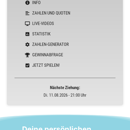
INFO
ZAHLEN UND QUOTEN
LIVE-VIDEOS
STATISTIK
ZAHLEN-GENERATOR
GEWINNABFRAGE
JETZT SPIELEN!
Nächste Ziehung:
Di. 11.08.2026 - 21:00 Uhr
Deine persönlichen