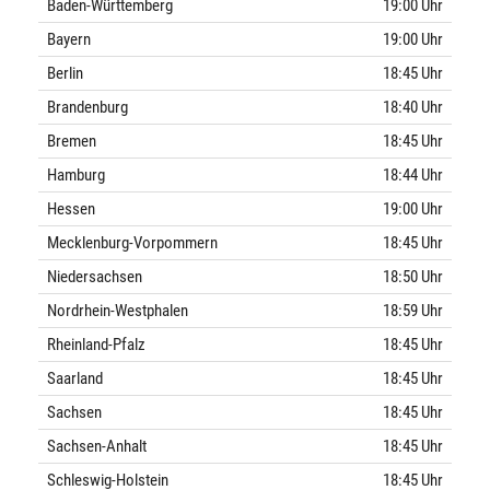
Baden-Württemberg
19:00 Uhr
Bayern
19:00 Uhr
Berlin
18:45 Uhr
Brandenburg
18:40 Uhr
Bremen
18:45 Uhr
Hamburg
18:44 Uhr
Hessen
19:00 Uhr
Mecklenburg-Vorpommern
18:45 Uhr
Niedersachsen
18:50 Uhr
Nordrhein-Westphalen
18:59 Uhr
Rheinland-Pfalz
18:45 Uhr
Saarland
18:45 Uhr
Sachsen
18:45 Uhr
Sachsen-Anhalt
18:45 Uhr
Schleswig-Holstein
18:45 Uhr