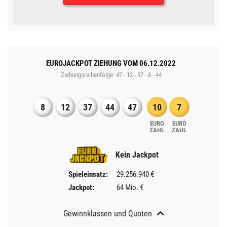
EUROJACKPOT ZIEHUNG VOM 06.12.2022
Ziehungsreihenfolge: 47 - 12 - 37 - 8 - 44
8
12
37
44
47
10
7
EURO​
EURO​
ZAHL
ZAHL
Kein Jackpot
Spieleinsatz:
29.256.940 €
Jackpot:
64 Mio. €
Gewinnklassen und Quoten