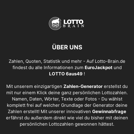
ÜBER UNS
Zahlen, Quoten, Statistik und mehr - Auf Lotto-Brain.de
findest du alle Informationen zum
EuroJackpot
und
LOTTO 6aus49
!
Mit unserem einzigartigen
Zahlen-Generator
erstellst du
mit nur einem Klick deine ganz persönlichen Lottozahlen.
Namen, Daten, Wörter, Texte oder Fotos - Du wählst
komplett frei auf welcher Grundlage der Generator deine
Zahlen erstellt! Mit unserer innovativen
Gewinnabfrage
erfährst du außerdem direkt wie viel du bisher mit deinen
persönlichen Lottozahlen gewonnen hättest.