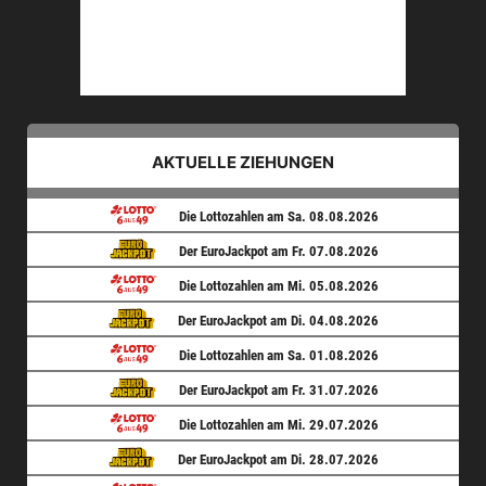
AKTUELLE ZIEHUNGEN
Die Lottozahlen am Sa. 08.08.2026
Der EuroJackpot am Fr. 07.08.2026
Die Lottozahlen am Mi. 05.08.2026
Der EuroJackpot am Di. 04.08.2026
Die Lottozahlen am Sa. 01.08.2026
Der EuroJackpot am Fr. 31.07.2026
Die Lottozahlen am Mi. 29.07.2026
Der EuroJackpot am Di. 28.07.2026