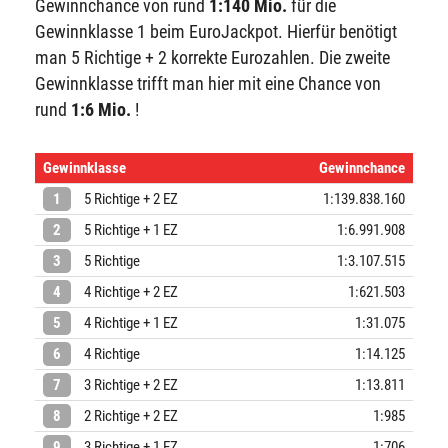
Gewinnchance von rund
1:140 Mio.
für die
Gewinnklasse 1 beim EuroJackpot. Hierfür benötigt
man 5 Richtige + 2 korrekte Eurozahlen. Die zweite
Gewinnklasse trifft man hier mit eine Chance von
rund
1:6 Mio.
!
Gewinnklasse
Gewinnchance
1
5 Richtige + 2 EZ
1:139.838.160
2
5 Richtige + 1 EZ
1:6.991.908
3
5 Richtige
1:3.107.515
4
4 Richtige + 2 EZ
1:621.503
5
4 Richtige + 1 EZ
1:31.075
6
4 Richtige
1:14.125
7
3 Richtige + 2 EZ
1:13.811
8
2 Richtige + 2 EZ
1:985
9
3 Richtige + 1 EZ
1:706