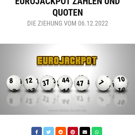
EUROJACKPOT ZAHLEN UND
QUOTEN
DIE ZIEHUNG VOM 06.12.2022