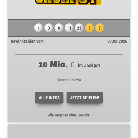
1
3
6
13
23
5
7
Gewinnzahlen vom:
07.08.2026
10 Mio. €
im Jackpot
Chance 1:140 Mio
ALLE INFOS
JETZT SPIELEN!
Alle Angaben ohne Gewähr!