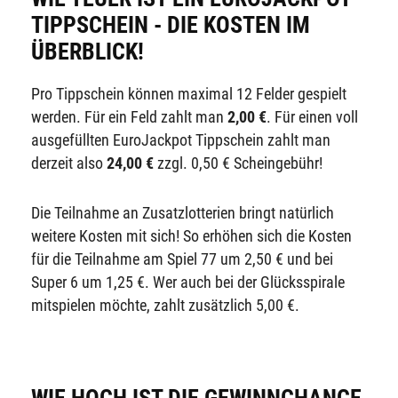
TIPPSCHEIN - DIE KOSTEN IM
ÜBERBLICK!
Pro Tippschein können maximal 12 Felder gespielt
werden. Für ein Feld zahlt man
2,00 €
. Für einen voll
ausgefüllten EuroJackpot Tippschein zahlt man
derzeit also
24,00 €
zzgl. 0,50 € Scheingebühr!
Die Teilnahme an Zusatzlotterien bringt natürlich
weitere Kosten mit sich! So erhöhen sich die Kosten
für die Teilnahme am Spiel 77 um 2,50 € und bei
Super 6 um 1,25 €. Wer auch bei der Glücksspirale
mitspielen möchte, zahlt zusätzlich 5,00 €.