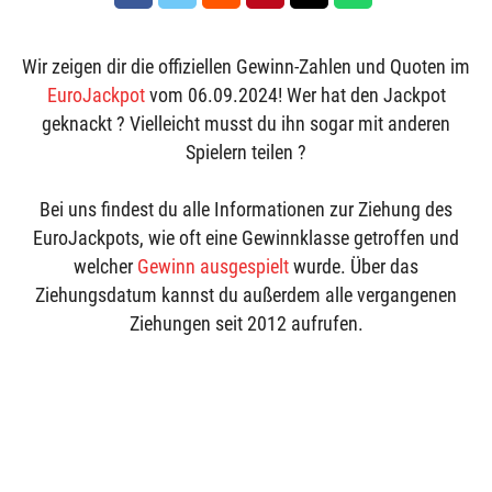
Wir zeigen dir die offiziellen Gewinn-Zahlen und Quoten im
EuroJackpot
vom 06.09.2024! Wer hat den Jackpot
geknackt ? Vielleicht musst du ihn sogar mit anderen
Spielern teilen ?
Bei uns findest du alle Informationen zur Ziehung des
EuroJackpots, wie oft eine Gewinnklasse getroffen und
welcher
Gewinn ausgespielt
wurde. Über das
Ziehungsdatum kannst du außerdem alle vergangenen
Ziehungen seit 2012 aufrufen.