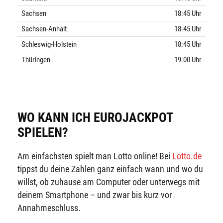
Sachsen
18:45 Uhr
Sachsen-Anhalt
18:45 Uhr
Schleswig-Holstein
18:45 Uhr
Thüringen
19:00 Uhr
WO KANN ICH EUROJACKPOT
SPIELEN?
Am einfachsten spielt man Lotto online! Bei
Lotto.de
tippst du deine Zahlen ganz einfach wann und wo du
willst, ob zuhause am Computer oder unterwegs mit
deinem Smartphone – und zwar bis kurz vor
Annahmeschluss.