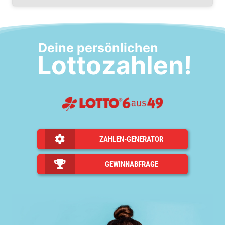
Deine persönlichen
Lottozahlen!
ZAHLEN-GENERATOR
GEWINNABFRAGE