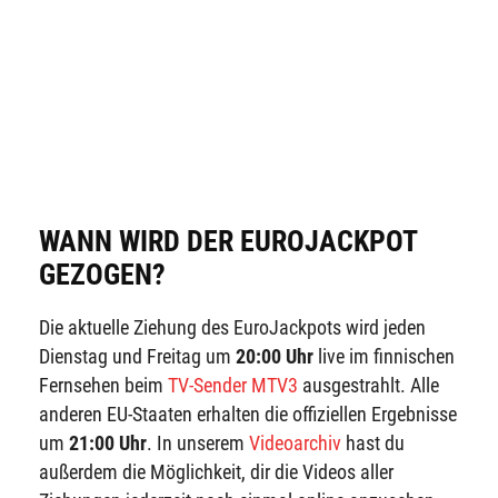
WANN WIRD DER EUROJACKPOT
GEZOGEN?
Die aktuelle Ziehung des EuroJackpots wird jeden
Dienstag und Freitag um
20:00 Uhr
live im finnischen
Fernsehen beim
TV-Sender MTV3
ausgestrahlt. Alle
anderen EU-Staaten erhalten die offiziellen Ergebnisse
um
21:00 Uhr
. In unserem
Videoarchiv
hast du
außerdem die Möglichkeit, dir die Videos aller