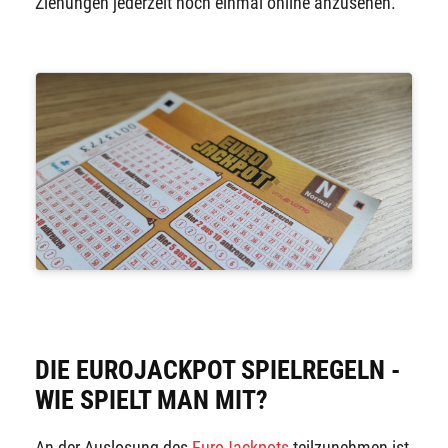
Ziehungen jederzeit noch einmal online anzusehen.
DIE EUROJACKPOT SPIELREGELN -
WIE SPIELT MAN MIT?
An der Auslosung des
EuroJackpots
teilzunehmen ist