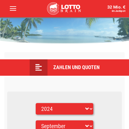
32 Mio. €
im Jackpot
ZAHLEN UND QUOTEN