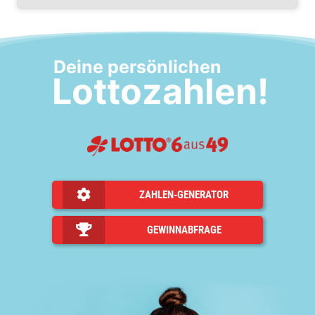
Deine persönlichen
Lottozahlen!
ZAHLEN-GENERATOR
GEWINNABFRAGE