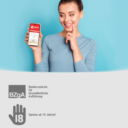
Bundeszentrale
für
Gesundheitliche
Aufklärung
Spielen ab 18 Jahren!