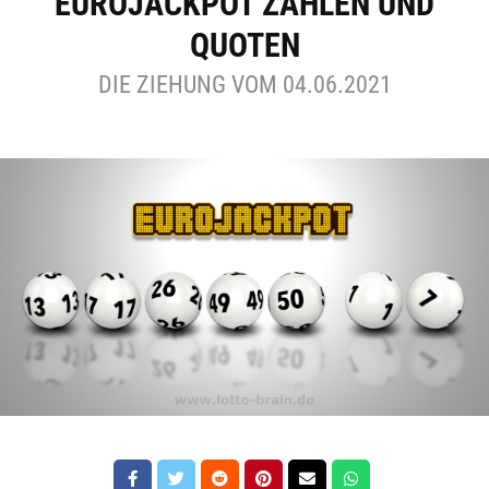
EUROJACKPOT ZAHLEN UND
QUOTEN
DIE ZIEHUNG VOM 04.06.2021