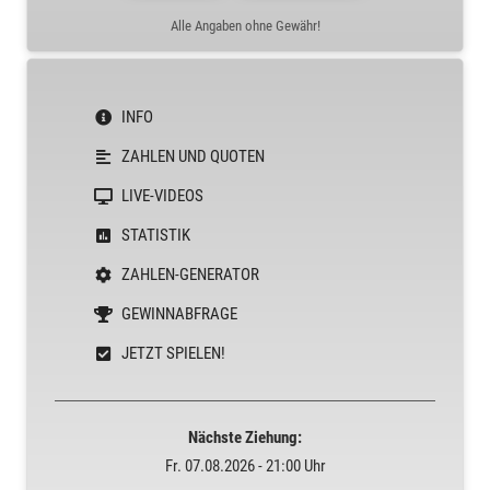
Alle Angaben ohne Gewähr!
INFO
ZAHLEN UND QUOTEN
LIVE-VIDEOS
STATISTIK
ZAHLEN-GENERATOR
GEWINNABFRAGE
JETZT SPIELEN!
Nächste Ziehung:
Fr. 07.08.2026 - 21:00 Uhr