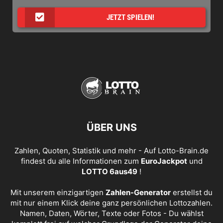
JETZT SPIELEN!
ÜBER UNS
Zahlen, Quoten, Statistik und mehr - Auf Lotto-Brain.de
findest du alle Informationen zum
EuroJackpot
und
LOTTO 6aus49
!
Mit unserem einzigartigen
Zahlen-Generator
erstellst du
mit nur einem Klick deine ganz persönlichen Lottozahlen.
Namen, Daten, Wörter, Texte oder Fotos - Du wählst