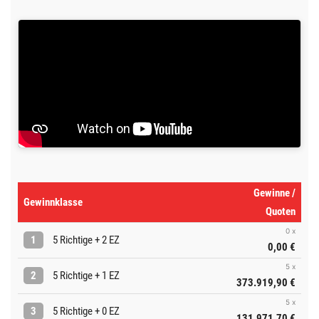
Gewinne /
Gewinnklasse
Quoten
0 x
1
5 Richtige + 2 EZ
0,00 €
5 x
2
5 Richtige + 1 EZ
373.919,90 €
5 x
3
5 Richtige + 0 EZ
131.971,70 €