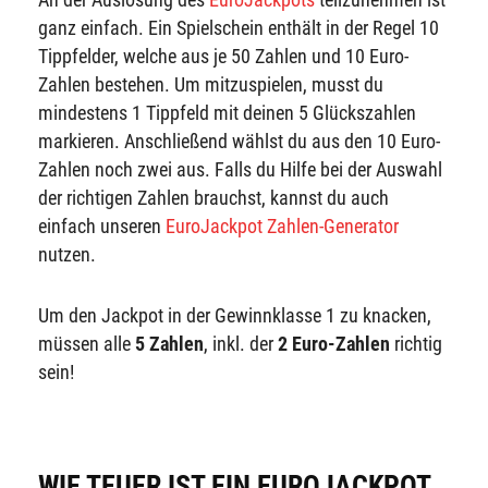
ganz einfach. Ein Spielschein enthält in der Regel 10
Tippfelder, welche aus je 50 Zahlen und 10 Euro-
Zahlen bestehen. Um mitzuspielen, musst du
mindestens 1 Tippfeld mit deinen 5 Glückszahlen
markieren. Anschließend wählst du aus den 10 Euro-
Zahlen noch zwei aus. Falls du Hilfe bei der Auswahl
der richtigen Zahlen brauchst, kannst du auch
einfach unseren
EuroJackpot Zahlen-Generator
nutzen.
Um den Jackpot in der Gewinnklasse 1 zu knacken,
müssen alle
5 Zahlen
, inkl. der
2 Euro-Zahlen
richtig
sein!
WIE TEUER IST EIN EUROJACKPOT