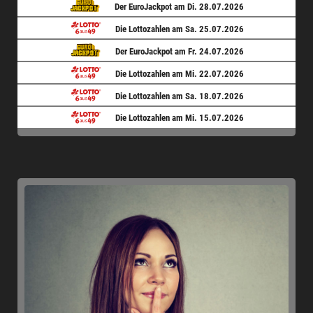
Der EuroJackpot am Di. 28.07.2026
Die Lottozahlen am Sa. 25.07.2026
Der EuroJackpot am Fr. 24.07.2026
Die Lottozahlen am Mi. 22.07.2026
Die Lottozahlen am Sa. 18.07.2026
Die Lottozahlen am Mi. 15.07.2026