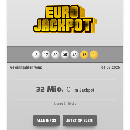
3
17
30
35
43
12
1
Gewinnzahlen vom:
04.08.2026
32 Mio. €
im Jackpot
Chance 1:140 Mio
ALLE INFOS
JETZT SPIELEN!