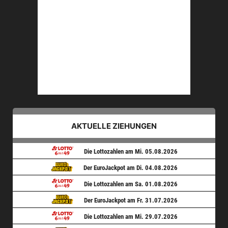
AKTUELLE ZIEHUNGEN
Die Lottozahlen am Mi. 05.08.2026
Der EuroJackpot am Di. 04.08.2026
Die Lottozahlen am Sa. 01.08.2026
Der EuroJackpot am Fr. 31.07.2026
Die Lottozahlen am Mi. 29.07.2026