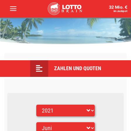
32 Mio. €
im Jackpot
ZAHLEN UND QUOTEN