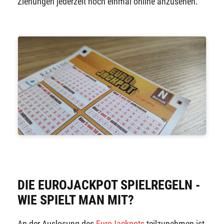
Ziehungen jederzeit noch einmal online anzusehen.
DIE EUROJACKPOT SPIELREGELN -
WIE SPIELT MAN MIT?
An der Auslosung des
EuroJackpots
teilzunehmen ist