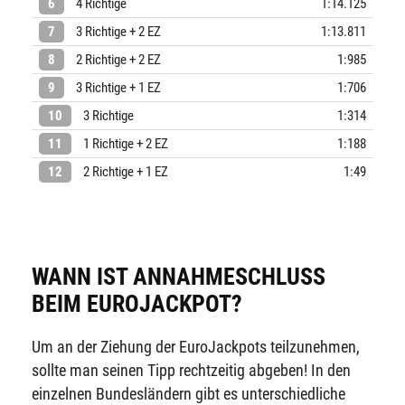
6
4 Richtige
1:14.125
7
3 Richtige + 2 EZ
1:13.811
8
2 Richtige + 2 EZ
1:985
9
3 Richtige + 1 EZ
1:706
10
3 Richtige
1:314
11
1 Richtige + 2 EZ
1:188
12
2 Richtige + 1 EZ
1:49
WANN IST ANNAHMESCHLUSS
BEIM EUROJACKPOT?
Um an der Ziehung der EuroJackpots teilzunehmen,
sollte man seinen Tipp rechtzeitig abgeben! In den
einzelnen Bundesländern gibt es unterschiedliche