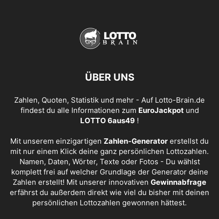
ÜBER UNS
Zahlen, Quoten, Statistik und mehr - Auf Lotto-Brain.de
findest du alle Informationen zum
EuroJackpot
und
LOTTO 6aus49
!
Mit unserem einzigartigen
Zahlen-Generator
erstellst du
mit nur einem Klick deine ganz persönlichen Lottozahlen.
Namen, Daten, Wörter, Texte oder Fotos - Du wählst
komplett frei auf welcher Grundlage der Generator deine
Zahlen erstellt! Mit unserer innovativen
Gewinnabfrage
erfährst du außerdem direkt wie viel du bisher mit deinen
persönlichen Lottozahlen gewonnen hättest.