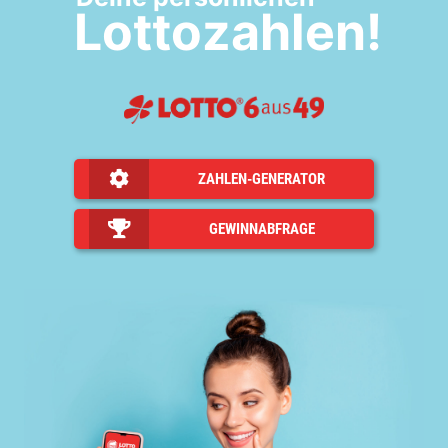
Lottozahlen!
ZAHLEN-GENERATOR
GEWINNABFRAGE