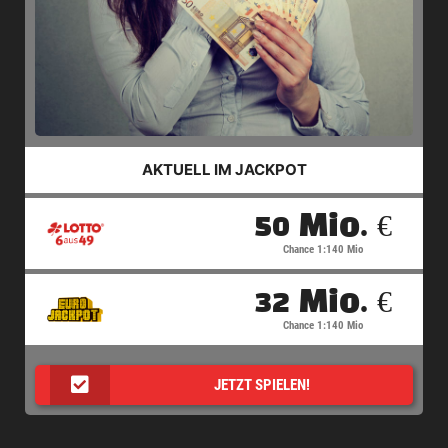
AKTUELL IM JACKPOT
50 Mio. €
Chance 1:140 Mio
32 Mio. €
Chance 1:140 Mio
JETZT SPIELEN!