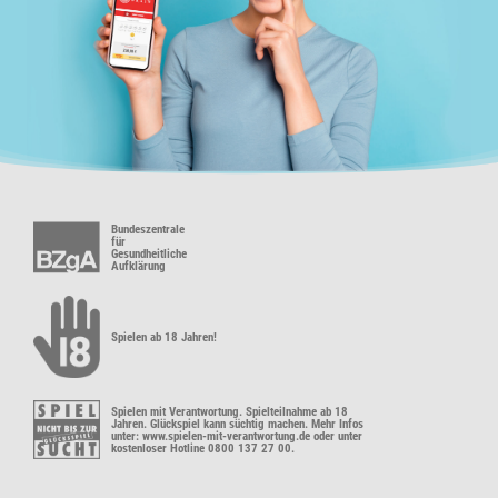
Bundeszentrale
für
Gesundheitliche
Aufklärung
Spielen ab 18 Jahren!
Spielen mit Verantwortung. Spielteilnahme ab 18
Jahren. Glückspiel kann süchtig machen. Mehr Infos
unter: www.spielen-mit-verantwortung.de oder unter
kostenloser Hotline 0800 137 27 00.