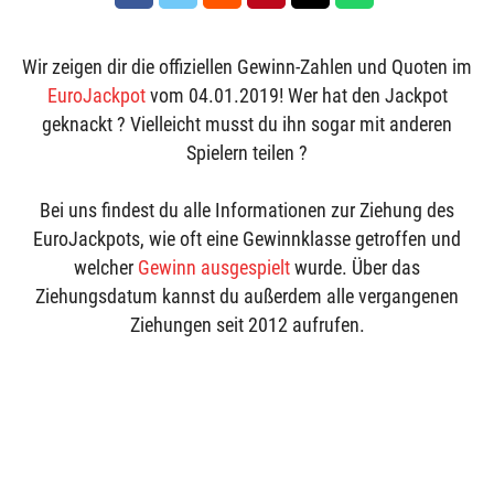
Wir zeigen dir die offiziellen Gewinn-Zahlen und Quoten im
EuroJackpot
vom 04.01.2019! Wer hat den Jackpot
geknackt ? Vielleicht musst du ihn sogar mit anderen
Spielern teilen ?
Bei uns findest du alle Informationen zur Ziehung des
EuroJackpots, wie oft eine Gewinnklasse getroffen und
welcher
Gewinn ausgespielt
wurde. Über das
Ziehungsdatum kannst du außerdem alle vergangenen
Ziehungen seit 2012 aufrufen.