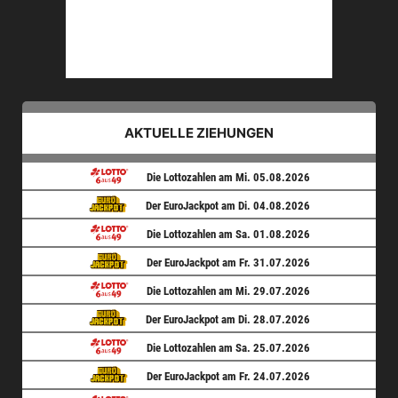
AKTUELLE ZIEHUNGEN
Die Lottozahlen am Mi. 05.08.2026
Der EuroJackpot am Di. 04.08.2026
Die Lottozahlen am Sa. 01.08.2026
Der EuroJackpot am Fr. 31.07.2026
Die Lottozahlen am Mi. 29.07.2026
Der EuroJackpot am Di. 28.07.2026
Die Lottozahlen am Sa. 25.07.2026
Der EuroJackpot am Fr. 24.07.2026