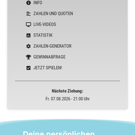
INFO
ZAHLEN UND QUOTEN
LIVE-VIDEOS
STATISTIK
ZAHLEN-GENERATOR
GEWINNABFRAGE
JETZT SPIELEN!
Nächste Ziehung:
Fr. 07.08.2026 - 21:00 Uhr
Deine persönlichen