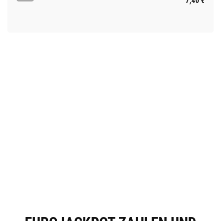
7,40 €