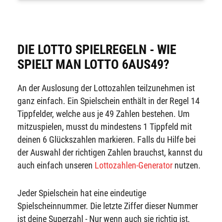
DIE LOTTO SPIELREGELN - WIE
SPIELT MAN LOTTO 6AUS49?
An der Auslosung der Lottozahlen teilzunehmen ist
ganz einfach. Ein Spielschein enthält in der Regel 14
Tippfelder, welche aus je 49 Zahlen bestehen. Um
mitzuspielen, musst du mindestens 1 Tippfeld mit
deinen 6 Glückszahlen markieren. Falls du Hilfe bei
der Auswahl der richtigen Zahlen brauchst, kannst du
auch einfach unseren
Lottozahlen-Generator
nutzen.
Jeder Spielschein hat eine eindeutige
Spielscheinnummer. Die letzte Ziffer dieser Nummer
ist deine Superzahl - Nur wenn auch sie richtig ist,