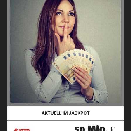
AKTUELL IM JACKPOT
50 Mio. €