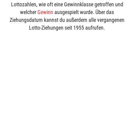
Lottozahlen, wie oft eine Gewinnklasse getroffen und
welcher
Gewinn
ausgespielt wurde. Über das
Ziehungsdatum kannst du außerdem alle vergangenen
Lotto-Ziehungen seit 1955 aufrufen.