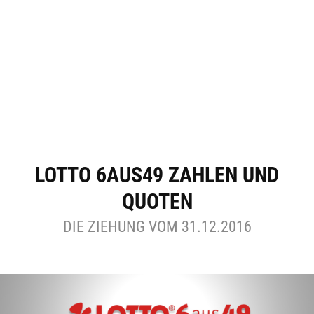
LOTTO 6AUS49 ZAHLEN UND
QUOTEN
DIE ZIEHUNG VOM 31.12.2016