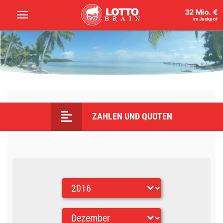
32 Mio. €
im Jackpot
ZAHLEN UND QUOTEN