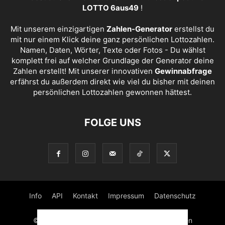
LOTTO 6aus49
!
Mit unserem einzigartigen
Zahlen-Generator
erstellst du
mit nur einem Klick deine ganz persönlichen Lottozahlen.
Namen, Daten, Wörter, Texte oder Fotos - Du wählst
komplett frei auf welcher Grundlage der Generator deine
Zahlen erstellt! Mit unserer innovativen
Gewinnabfrage
erfährst du außerdem direkt wie viel du bisher mit deinen
persönlichen Lottozahlen gewonnen hättest.
FOLGE UNS
Info
API
Kontakt
Impressum
Datenschutz
©
Lotto-Brain.de
2026 | Alle Rechte vorbehalten