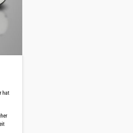
r hat
cher
it