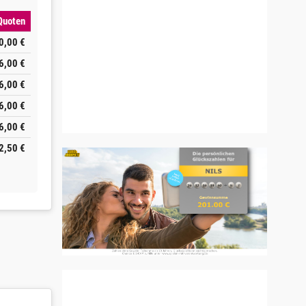
Quoten
0,00 €
6,00 €
6,00 €
6,00 €
6,00 €
2,50 €