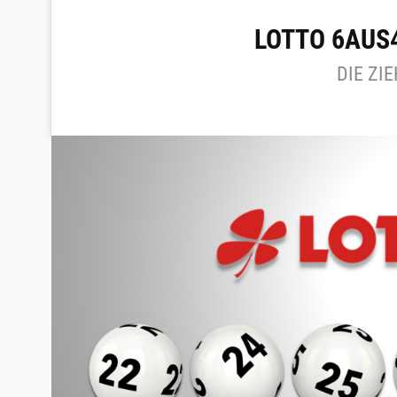
LOTTO 6AUS
DIE ZI