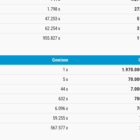
1.798 x
27
47.253 x
5
62.254 x
3
955.827 x
1
Gewinne
1 x
1.970.00
5 x
70.00
44 x
7.00
632 x
70
6.096 x
7
59.255 x
567.577 x