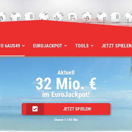
TO 6AUS49
EUROJACKPOT
TOOLS
JETZT SPIELEN
Aktuell
32 Mio. €
im EuroJackpot!
JETZT SPIELEN!
Chance 1:140 Mio