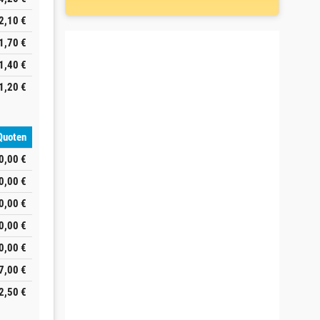
2,10 €
1,70 €
1,40 €
1,20 €
Quoten
0,00 €
0,00 €
0,00 €
0,00 €
0,00 €
7,00 €
2,50 €