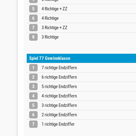
5
4 Richtige + ZZ
6
4 Richtige
7
3 Richtige + ZZ
8
3 Richtige
Spiel 77 Gewinnklasse
1
7 richtige Endziffern
2
6 richtige Endziffern
3
5 richtige Endziffern
4
4 richtige Endziffern
5
3 richtige Endziffern
6
2 richtige Endziffern
7
1 richtige Endziffer